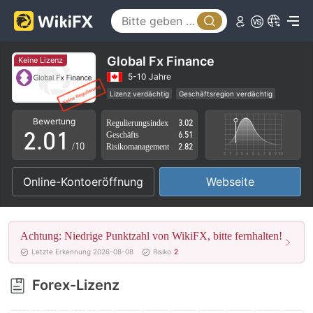
Global Fx Finance
Keine Lizenz
0
5-10 Jahre
Lizenz verdächtig
Geschäftsregion verdächtig
1
0
Hohes potenzielles Risiko
Bewertung
Regulierungsindex
3.02
2
.
0
1
Geschäfts
6.51
/10
Risikomanagement
2.82
3
1
2
Online-Kontoeröffnung
Webseite
4
2
3
5
3
4
Achtung: Niedrige Punktzahl von WikiFX, bitte fernhalten!
6
4
5
Letzte Erkennung 2026-08-08
Risiko
2
7
5
6
Forex-Lizenz
8
6
7