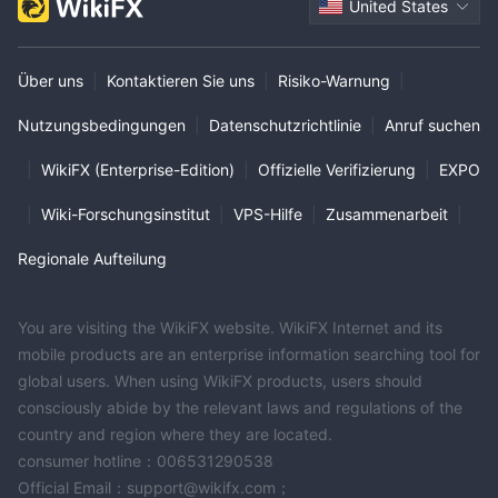
United States
Über uns
|
Kontaktieren Sie uns
|
Risiko-Warnung
|
Nutzungsbedingungen
|
Datenschutzrichtlinie
|
Anruf suchen
|
WikiFX (Enterprise-Edition)
|
Offizielle Verifizierung
|
EXPO
|
Wiki-Forschungsinstitut
|
VPS-Hilfe
|
Zusammenarbeit
|
Regionale Aufteilung
You are visiting the WikiFX website. WikiFX Internet and its
mobile products are an enterprise information searching tool for
global users. When using WikiFX products, users should
consciously abide by the relevant laws and regulations of the
country and region where they are located.
consumer hotline：006531290538
Official Email：support@wikifx.com；