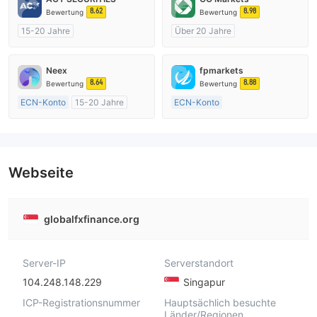
8.62
8.98
Bewertung
Bewertung
15-20 Jahre
Über 20 Jahre
AustralienRegulierung
AustralienRegulierung
Market Making (MM)
Market Making (MM)
Neex
fpmarkets
MT4-Volllizenz
cTrader
8.64
8.88
Bewertung
Bewertung
ECN-Konto
15-20 Jahre
ECN-Konto
AustralienRegulierung
Über 20 Jahre
Market Making (MM)
AustralienRegulierung
MT4-Volllizenz
Market Making (MM)
MT4-Volllizenz
Webseite
globalfxfinance.org
Server-IP
Serverstandort
104.248.148.229
Singapur
ICP-Registrationsnummer
Hauptsächlich besuchte
Länder/Regionen