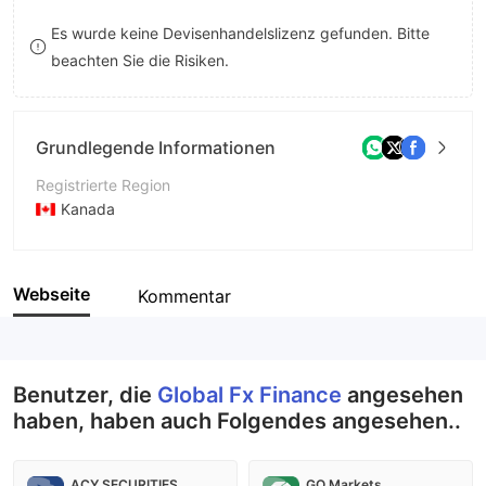
9
7
8
Es wurde keine Devisenhandelslizenz gefunden. Bitte
beachten Sie die Risiken.
8
9
9
Grundlegende Informationen
Registrierte Region
Kanada
Betriebszeitraum
5-10 Jahre
Webseite
Kommentar
Unternehmen
Global Fx Finance
Benutzer, die
Global Fx Finance
angesehen
haben, haben auch Folgendes angesehen..
ACY SECURITIES
GO Markets