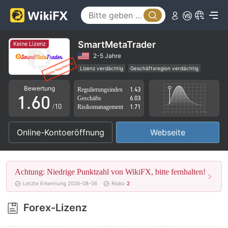
1
2
3
SmartMetaTrader
Keine Lizenz
4
2-5 Jahre
Lizenz verdächtig
Geschäftsregion verdächtig
0
5
Hohes potenzielles Risiko
Bewertung
Regulierungsindex
1.43
1
.
6
0
Geschäfts
6.03
/10
Risikomanagement
1.71
2
7
1
Online-Kontoeröffnung
Webseite
3
8
2
4
9
3
Achtung: Niedrige Punktzahl von WikiFX, bitte fernhalten!
5
4
Letzte Erkennung 2026-08-06
Risiko
2
6
5
Forex-Lizenz
7
6