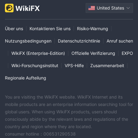
United States
Über uns
|
Kontaktieren Sie uns
|
Risiko-Warnung
|
Nutzungsbedingungen
|
Datenschutzrichtlinie
|
Anruf suchen
|
WikiFX (Enterprise-Edition)
|
Offizielle Verifizierung
|
EXPO
|
Wiki-Forschungsinstitut
|
VPS-Hilfe
|
Zusammenarbeit
|
Regionale Aufteilung
You are visiting the WikiFX website. WikiFX Internet and its
mobile products are an enterprise information searching tool for
global users. When using WikiFX products, users should
consciously abide by the relevant laws and regulations of the
country and region where they are located.
consumer hotline：006531290538