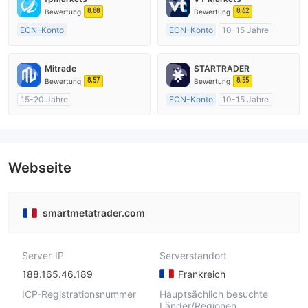
8.88
8.62
Bewertung
Bewertung
ECN-Konto
ECN-Konto
10-15 Jahre
Über 20 Jahre
AustralienRegulierung
AustralienRegulierung
Market Making (MM)
Mitrade
STARTRADER
Market Making (MM)
MT4-Volllizenz
8.57
8.55
Bewertung
Bewertung
MT4-Volllizenz
15-20 Jahre
ECN-Konto
10-15 Jahre
AustralienRegulierung
AustralienRegulierung
Market Making (MM)
Market Making (MM)
Selbstforschung
MT4-Volllizenz
Webseite
smartmetatrader.com
Server-IP
Serverstandort
188.165.46.189
Frankreich
ICP-Registrationsnummer
Hauptsächlich besuchte
Länder/Regionen