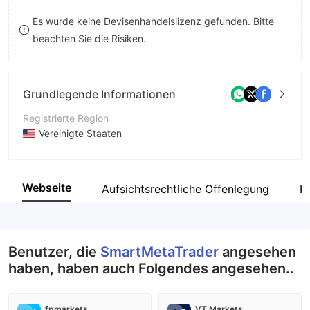
8
7
Es wurde keine Devisenhandelslizenz gefunden. Bitte
beachten Sie die Risiken.
9
8
9
Grundlegende Informationen
Registrierte Region
Vereinigte Staaten
Betriebszeitraum
2-5 Jahre
Webseite
Aufsichtsrechtliche Offenlegung
K
Unternehmen
SmartMetaTrader
Benutzer, die
SmartMetaTrader
angesehen
haben, haben auch Folgendes angesehen..
fpmarkets
VT Markets