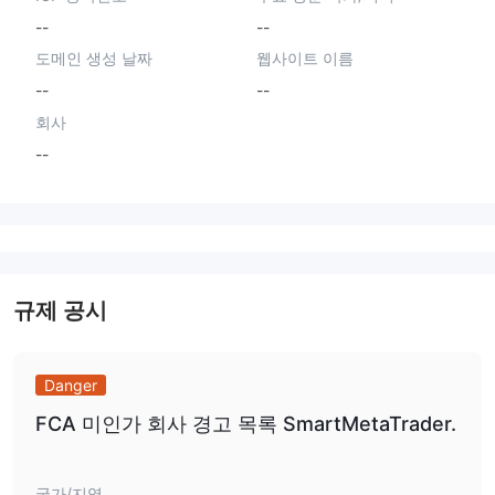
--
--
도메인 생성 날짜
웹사이트 이름
--
--
회사
--
규제 공시
Danger
FCA 미인가 회사 경고 목록 SmartMetaTrader.
국가/지역