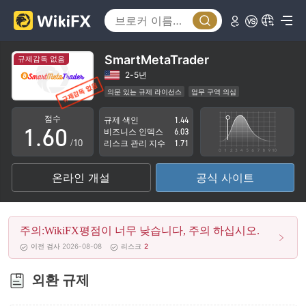
1
2
3
SmartMetaTrader
규제감독 없음
4
2-5년
의문 있는 규제 라이선스
업무 구역 의심
0
5
잠재적 위험성이 높음
점수
규제 색인
1.44
1
.
6
0
비즈니스 인덱스
6.03
/10
리스크 관리 지수
1.71
2
7
1
온라인 개설
공식 사이트
3
8
2
4
9
3
주의:WikiFX평점이 너무 낮습니다, 주의 하십시오.
5
4
이전 검사 2026-08-08
리스크
2
6
5
외환 규제
7
6