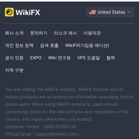
United States
회사 소개
|
문의하기
|
리스크 제시
|
이용약관
|
개인 정보 정책
|
검색 호출
|
WikiFX(기업용 에디션)
|
공식 인증
|
EXPO
|
Wiki 연구원
|
VPS 도움말
|
협력
|
지역 구분
You are visiting the WikiFX website. WikiFX Internet and its
mobile products are an enterprise information searching tool for
global users. When using WikiFX products, users should
consciously abide by the relevant laws and regulations of the
country and region where they are located.
consumer hotline：006531290538
Official Email：support@wikifx.com；