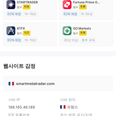
STARTRADER
Fortune Prime Global
8.56
8.58
점수
점수
ECN 계정
10-15년
ECN 계정
15-20년
호주 규제
호주 규제
외환 거래 라이선스 (MM)
외환 거래 라이선스 (MM)
ATFX
GO Markets
마스터 레이블 MT4
마스터 레이블 MT4
9.21
8.98
점수
점수
ECN 계정
10-15년
20년 이상
호주 규제
호주 규제
외환 거래 라이선스 (MM)
외환 거래 라이선스 (MM)
cTrader
마스터 레이블 MT4
웹사이트 감정
smartmetatrader.com
서버 IP
서버 위치
프랑스
188.165.46.189
ICP 등록번호
주요 방문 국가/지역