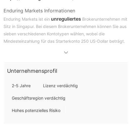
Enduring Markets Informationen
unreguliertes
Enduring Markets ist ein
Brokerunternehmen mit
Sitz in Singapur. Bei diesem Brokerunternehmen können Sie aus
sieben verschiedenen Kontotypen wählen, wobei die
Mindesteinzahlung für das Starterkonto 250 US-Dollar beträgt.
Detailliertere Informationen sind derzeit nicht verfügbar. Wenn
Sie Hilfe benötigen, können Sie den Kundensupport telefonisch
+44 2086383406
unter
oder per E-Mail unter
support@enduring-markets.com
Unternehmensprofil
erreichen.
Ist Enduring Markets seriös?
2-5 Jahre
Lizenz verdächtig
Enduring Markets besitzt derzeit keine gültigen regulatorischen
Geschäftsregion verdächtig
Zertifikate. Obwohl es in Singapur registriert ist, fehlt es an
Regulierung durch eine anerkannte Finanzbehörde. Die
Hohes potenzielles Risiko
Eröffnung eines Online-Brokerage-Kontos kann ein einfacher
Weg sein, um mit dem Investieren zu beginnen, und es gibt
immer Risiken beim Investieren. Aber wir können uns dazu