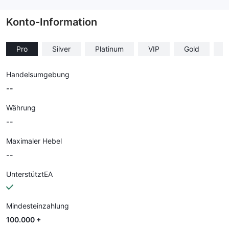
--
Konto-Information
Pro
Silver
Platinum
VIP
Gold
B
Handelsumgebung
--
Währung
--
Maximaler Hebel
--
UnterstütztEA
Mindesteinzahlung
100.000 +