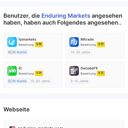
Benutzer, die
Enduring Markets
angesehen
haben, haben auch Folgendes angesehen..
fpmarkets
Mitrade
8.88
8.59
Bewertung
Bewertung
ECN-Konto
15-20 Jahre
Über 20 Jahre
AustralienRegulierung
AustralienRegulierung
Market Making (MM)
IC
DecodeFX
Market Making (MM)
Selbstforschung
9.09
8.55
Bewertung
Bewertung
MT4-Volllizenz
ECN-Konto
15-20 Jahre
5-10 Jahre
AustralienRegulierung
AustralienRegulierung
Market Making (MM)
Market Making (MM)
MT4-Volllizenz
MT4-Volllizenz
Webseite