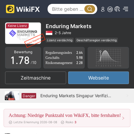
2
3
3
4
4
5
Enduring Markets
Keine Lizenz
5
6
2-5 Jahre
Lizenz verdächtig
Geschäftsregion verdächtig
0
6
7
Hohes potenzielles Risiko
Bewertung
Regulierungsindex
2.64
1
.
7
8
Geschäfts
5.98
/10
Risikomanagement
2.28
2
8
9
Zeitmaschine
Webseite
3
9
4
Enduring Markets Singapur Verifiziert: Keine physische Präsenz festgestellt
Danger
5
Achtung: Niedrige Punktzahl von WikiFX, bitte fernhalten!
6
Letzte Erkennung 2026-08-08
Risiko
3
7