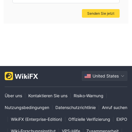
können Sie versuchen, sie über die oben angegebenen
Informationen zu kontaktieren. Nicht alle Brokerunternehmen
Senden Sie jetzt
sind gleich. Die besten Brokerunternehmen bieten Ihnen nicht
nur mehr Anlageoptionen, sondern auch mehr Möglichkeiten,
Ihre Ziele zu erreichen. Enduring Markets ist ein
Brokerunternehmen ohne gültige regulatorische Zertifikate. Bei
einem Vergleich von Brokerunternehmen gilt immer, dass
Sicherheit an erster Stelle steht.
United States
Über uns
|
Kontaktieren Sie uns
|
Risiko-Warnung
|
Nutzungsbedingungen
|
Datenschutzrichtlinie
|
Anruf suchen
|
WikiFX (Enterprise-Edition)
|
Offizielle Verifizierung
|
EXPO
|
Wiki-Forschungsinstitut
|
VPS-Hilfe
|
Zusammenarbeit
|