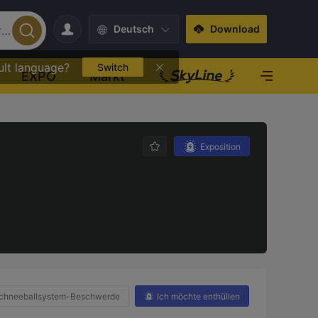
Deutsch
Download
ult language?
Switch
EXPO
Markt
Exposition
chneeballsystem-Beschwerde
Ich möchte enthüllen