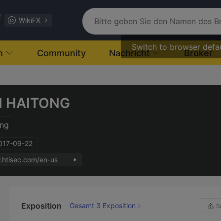
e
WikiFX
Switch to browser defa
n
Community
Nachricht
Broker
I HAITONG
ng
2017-09-22
.htisec.com/en-us
Exposition
Gesamt 3 Exposition
S