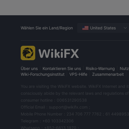
Wählen Sie ein Land/Region
United States
|
|
|
Über uns
Kontaktieren Sie uns
Risiko-Warnung
Nutz
|
|
|
Wiki-Forschungsinstitut
VPS-Hilfe
Zusammenarbeit
You are visiting the WikiFX website. WikiFX Internet and 
consciously abide by the relevant laws and regulations o
consumer hotline：006531290538
Official Email：support@wikifx.com；
Mobile Phone Number：234 706 777 7762；61 449895
Telegram：+60 103342306
Whatsapp：+852-6613 1970；