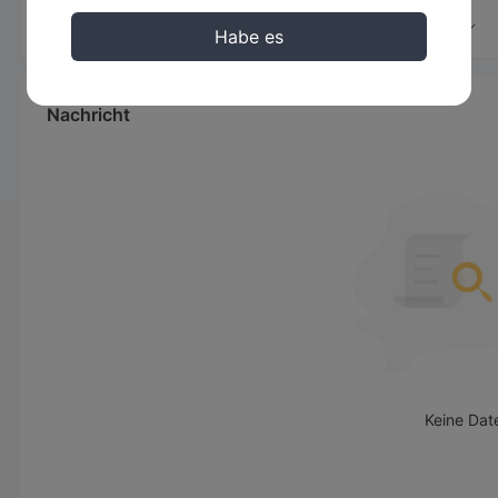
Haitong International bietet hauptsächlich folgende Finanzdie
Habe es
Private Vermögensverwaltung: Bietet maßgeschneiderte Ver
Dienstleistungen für Unternehmer und vermögende Kunden.
Unternehmensfinanzierung: Umfasst IPO-Sponsoring, Anleihe
Nachricht
Restrukturierungen usw.
Globale Märkte: Bietet institutionellen Anlegern den Handel mi
Brokerage-Services, Risikolösungen und Forschungsberatung
Vermögensverwaltung: Bietet Investment-Management-Dienstleis
Kunden, mit Fokus auf RMB-Produktinnovation und grenzübers
Investment Business: Strebt nach absoluten Renditen durch di
öffentlichen Märkten, um eine globale Vermögensallokation zu
Keine Dat