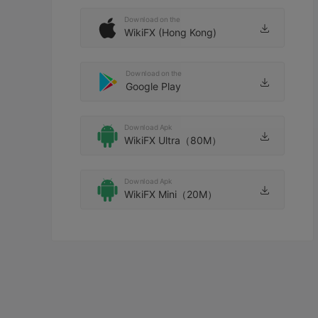
Download on the
WikiFX (Hong Kong)
Download on the
Google Play
Download Apk
WikiFX Ultra（80M）
Download Apk
WikiFX Mini（20M）