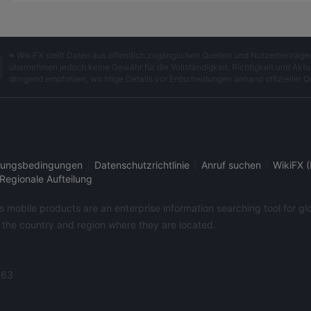
※ WikiFX stellt Daten aus öffentlich zugänglichen Quellen und Nutzerbeiträ
übernehmen jedoch keine Gewähr für die Vollständigkeit, Richtigkeit und Aktua
dringend empfohlen, wichtige Details vor Entscheidungen anhand offizieller Q
|
|
|
ungsbedingungen
Datenschutzrichtlinie
Anruf suchen
WikiFX (
Regionale Aufteilung
its mobile products are an enterprise information searching tool for 
f the country and region where they are located.
363