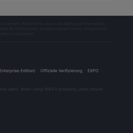
gen zusammen. Wir bemühen uns um die Wahrung der Genauigkeit,
lität der Informationen, da diese veralten können. Anlegern wird
uellen zu überprüfen.
|
|
|
Enterprise-Edition)
Offizielle Verifizierung
EXPO
global users. When using WikiFX products, users should