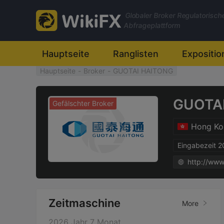
Globaler Broker Regulatorisch
Abfrageplattform
Hauptseite
Ranglisten
Expositio
Hauptseite
-
Broker
-
GUOTAI HAITONG
GUOTA
Gefälschter Broker
Hong Ko
Eingabezeit 
http://www
Zeitmaschine
More
2026 Jahr 7 Monat