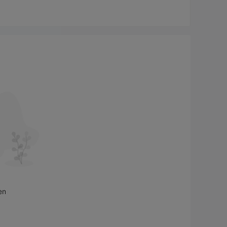
nstleistungen an:
mögensplanung, Vermögensallokation und andere
emissionen, Fusionen und Übernahmen,
t Aktien und festverzinslichen Produkten, Prime-
.
tungen für globale institutionelle und individuelle
chreitende Investitionen.
e Durchführung eigener Investitionen in globalen
 erreichen.
en