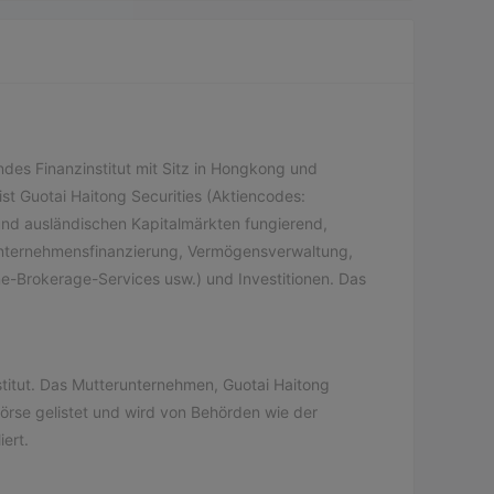
endes Finanzinstitut mit Sitz in Hongkong und
st Guotai Haitong Securities (Aktiencodes:
und ausländischen Kapitalmärkten fungierend,
nternehmensfinanzierung, Vermögensverwaltung,
ime-Brokerage-Services usw.) und Investitionen. Das
nstitut. Das Mutterunternehmen, Guotai Haitong
örse gelistet und wird von Behörden wie der
ert.