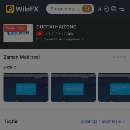
GUOTAI HAITONG
Sahte Broker
2017-09-22Giriş
http://www.htisec.com/en-us
Zaman Makinesi
Daha fazla
2026-7
Teşhir
Toplamda 1 adet teşhir