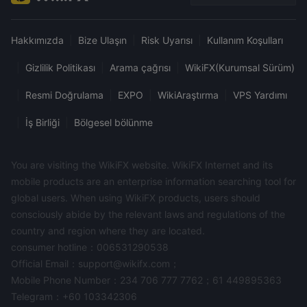
mutlak getiri hedefler.
Hakkımızda
|
Bize Ulaşın
|
Risk Uyarısı
|
Kullanım Koşulları
|
Gizlilik Politikası
|
Arama çağrısı
|
WikiFX(Kurumsal Sürüm)
|
Resmi Doğrulama
|
EXPO
|
WikiAraştırma
|
VPS Yardımı
|
İş Birliği
|
Bölgesel bölünme
You are visiting the WikiFX website. WikiFX Internet and its
mobile products are an enterprise information searching tool for
global users. When using WikiFX products, users should
consciously abide by the relevant laws and regulations of the
country and region where they are located.
consumer hotline：006531290538
Official Email：support@wikifx.com；
Mobile Phone Number：234 706 777 7762；61 449895363
Telegram：+60 103342306