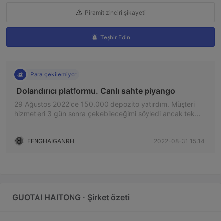
Piramit zinciri şikayeti
Teşhir Edin
Para çekilemiyor
 Dolandırıcı platformu. Canlı sahte piyango 
29 Ağustos 2022'de 150.000 depozito yatırdım. Müşteri
hizmetleri 3 gün sonra çekebileceğimi söyledi ancak tek
kuruş alamadım. Geri çekildiğimde, risk kontrollü olduğunu
söyledi. Her şey bir tril. Gelip buna bir bakmalısın.
FENGHAIGANRH
2022-08-31 15:14
GUOTAI HAITONG · Şirket özeti