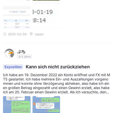
2023-03-09
Japan
ぶち
3-5 Jahre
Kann sich nicht zurückziehen
Exposition
Ich habe am 19. Dezember 2022 ein Konto eröffnet und FX mit M
T5 gestartet. Ich habe mehrere Ein- und Auszahlungen vorgeno
mmen und konnte ohne Verzögerung abheben, also habe ich ein
en großen Betrag eingezahlt und einen Gewinn erzielt, also habe
ich am 20. Februar einen Gewinn erzielt. Als ich versuchte, den T
ag abzuheben, wurde mir mitgeteilt, dass ich nicht abheben kön
ne . Ich wurde kontaktiert, dass ich eine Kaution von 2 Millionen f
ür die Auszahlung haben wollte. Danke für Ihre Unterstützung.