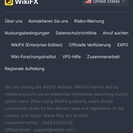
United States
Über uns
|
Kontaktieren Sie uns
|
Risiko-Warnung
|
Nutzungsbedingungen
|
Datenschutzrichtlinie
|
Anruf suchen
|
WikiFX (Enterprise-Edition)
|
Offizielle Verifizierung
|
EXPO
|
Wiki-Forschungsinstitut
|
VPS-Hilfe
|
Zusammenarbeit
|
Regionale Aufteilung
You are visiting the WikiFX website. WikiFX Internet and its
mobile products are an enterprise information searching tool for
global users. When using WikiFX products, users should
consciously abide by the relevant laws and regulations of the
country and region where they are located.
consumer hotline：006531290538
Official Email：support@wikifx.com；