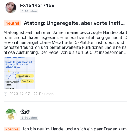
FX1544317459
6-10 Jahre
Atatong: Ungeregelte, aber vorteilhafte
Neutral
Handelserfahrung mit MT5
Atatong ist seit mehreren Jahren meine bevorzugte Handelsplatt
form und ich habe insgesamt eine positive Erfahrung gemacht. D
ie von ihnen angebotene MetaTrader 5-Plattform ist robust und
benutzerfreundlich und bietet erweiterte Funktionen und eine na
htlose Ausführung. Der Hebel von bis zu 1:500 ist insbesondere f
ür den Devisenhandel ein großer Vorteil. Die wettbewerbsfähige
n Spreads ab 0,0 Pips haben mir geholfen, die Handelskosten z
u minimieren. Ich schätze die Flexibilität des Handels auf verschi
edenen Geräten, einschließlich Desktop-Computern und Mobilge
räten (iOS und Android), und stelle sicher, dass ich meine Gesch
äfte jederzeit und überall verwalten kann. Obwohl die mangelnd
e Regulierung Anlass zur Sorge gibt, war meine persönliche Erfa
hrung zufriedenstellend.
2023-12-07
Pakistan
悦好
6-10 Jahre
Ich bin neu im Handel und als ich ein paar Fragen zum
Positive