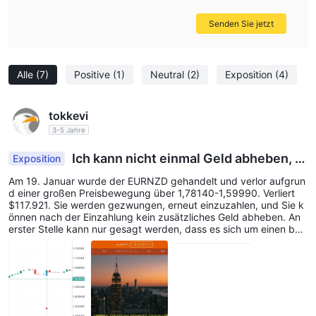
Senden Sie jetzt
Alle
(7)
Positive
(1)
Neutral
(2)
Exposition
(4)
tokkevi
3-5 Jahre
Ich kann nicht einmal Geld abheben, n
Exposition
achdem ich Geld verloren habe, indem ich verlor
Am 19. Januar wurde der EURNZD gehandelt und verlor aufgrun
en gegangen bin
d einer großen Preisbewegung über 1,78140-1,59990. Verliert
$117.921. Sie werden gezwungen, erneut einzuzahlen, und Sie k
önnen nach der Einzahlung kein zusätzliches Geld abheben. An
erster Stelle kann nur gesagt werden, dass es sich um einen bös
willigen Betrug handelt, wenn eine verdächtige Seite absichtlich
Vermögenswerte verliert und keine Auszahlungen akzeptiert. Im
merhin habe ich 120.517,18 $ eingezahlt, aber ich kann überhau
pt nicht abheben. Es ist derzeit 3147,72 $ auf dem Bildschirm. Is
t eine Abholung nicht möglich?