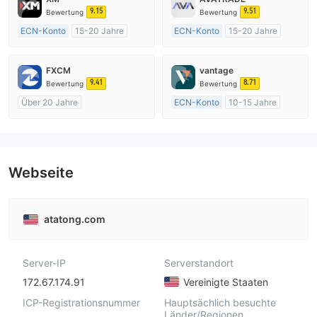
9.15
9.51
Bewertung
Bewertung
ECN-Konto
15-20 Jahre
ECN-Konto
15-20 Jahre
AustralienRegulierung
AustralienRegulierung
Market Making (MM)
Market Making (MM)
FXCM
vantage
MT4-Volllizenz
MT4-Volllizenz
9.41
8.71
Bewertung
Bewertung
Über 20 Jahre
ECN-Konto
10-15 Jahre
AustralienRegulierung
AustralienRegulierung
Market Making (MM)
Market Making (MM)
MT4-Volllizenz
MT4-Volllizenz
Webseite
atatong.com
Server-IP
Serverstandort
172.67.174.91
Vereinigte Staaten
ICP-Registrationsnummer
Hauptsächlich besuchte
Länder/Regionen