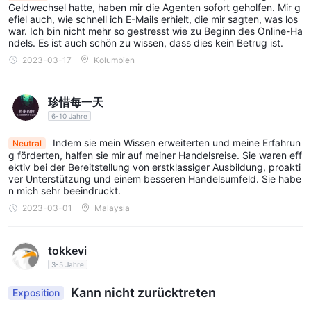
Geldwechsel hatte, haben mir die Agenten sofort geholfen. Mir g
efiel auch, wie schnell ich E-Mails erhielt, die mir sagten, was los
war. Ich bin nicht mehr so gestresst wie zu Beginn des Online-Ha
ndels. Es ist auch schön zu wissen, dass dies kein Betrug ist.
2023-03-17
Kolumbien
珍惜每一天
6-10 Jahre
Indem sie mein Wissen erweiterten und meine Erfahrun
Neutral
g förderten, halfen sie mir auf meiner Handelsreise. Sie waren eff
ektiv bei der Bereitstellung von erstklassiger Ausbildung, proakti
ver Unterstützung und einem besseren Handelsumfeld. Sie habe
n mich sehr beeindruckt.
2023-03-01
Malaysia
tokkevi
3-5 Jahre
Kann nicht zurücktreten
Exposition