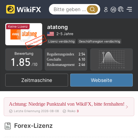
3
0
4
1
5
2
atatong
Keine Lizenz
6
3
2-5 Jahre
Lizenz verdächtig
Geschäftsregion verdächtig
0
7
4
Hohes potenzielles Risiko
Bewertung
Regulierungsindex
2.54
1
.
8
5
Geschäfts
6.10
/10
Risikomanagement
2.46
2
9
6
Zeitmaschine
Webseite
3
7
4
8
Achtung: Niedrige Punktzahl von WikiFX, bitte fernhalten!
5
9
Letzte Erkennung 2026-08-08
Risiko
3
6
Forex-Lizenz
7