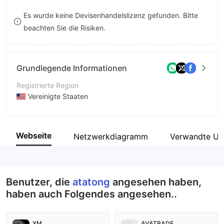
8
Es wurde keine Devisenhandelslizenz gefunden. Bitte
beachten Sie die Risiken.
9
Grundlegende Informationen
Registrierte Region
Vereinigte Staaten
Betriebszeitraum
2-5 Jahre
Webseite
Netzwerkdiagramm
Verwandte Un
Unternehmen
ATATONG FINANCIAL SERVICES GROUP LIMITED
Benutzer, die
atatong
angesehen haben,
haben auch Folgendes angesehen..
XM
AVATRADE