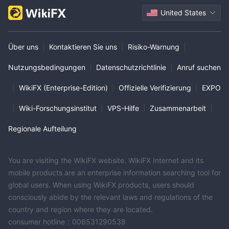
United States
Über uns
|
Kontaktieren Sie uns
|
Risiko-Warnung
|
Nutzungsbedingungen
|
Datenschutzrichtlinie
|
Anruf suchen
|
WikiFX (Enterprise-Edition)
|
Offizielle Verifizierung
|
EXPO
|
Wiki-Forschungsinstitut
|
VPS-Hilfe
|
Zusammenarbeit
|
Regionale Aufteilung
You are visiting the WikiFX website. WikiFX Internet and its
mobile products are an enterprise information searching tool for
global users. When using WikiFX products, users should
consciously abide by the relevant laws and regulations of the
country and region where they are located.
consumer hotline：006531290538