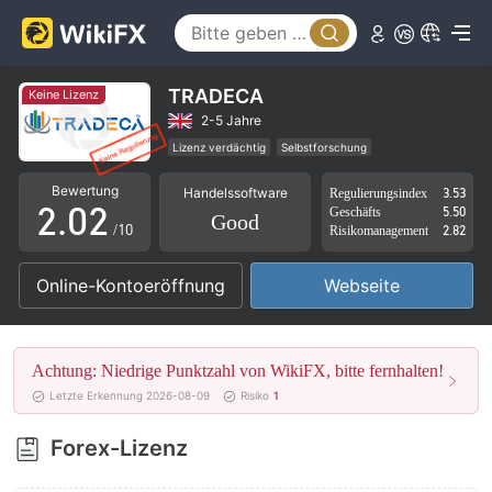
TRADECA
Keine Lizenz
0
0
2-5 Jahre
Lizenz verdächtig
Selbstforschung
1
1
Geschäftsregion verdächtig
Hohes potenzielles Risiko
Bewertung
Handelssoftware
Regulierungsindex
3.53
2
.
0
2
Geschäfts
5.50
Good
/10
Risikomanagement
2.82
3
1
3
Online-Kontoeröffnung
Webseite
4
2
4
5
3
5
Achtung: Niedrige Punktzahl von WikiFX, bitte fernhalten!
6
4
6
Letzte Erkennung 2026-08-09
Risiko
1
7
5
7
Forex-Lizenz
8
6
8