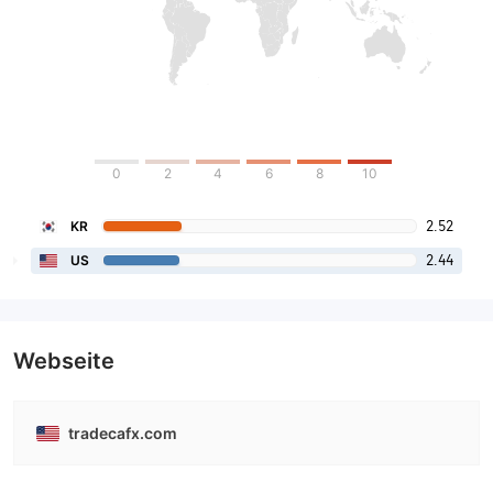
0
2
4
6
8
10
2.52
KR
2.44
US
Webseite
tradecafx.com