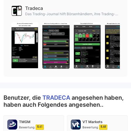
Tradeca
Das Trading-Journal hilft Börsenhändlern, ihre Trading-Fä
higkeiten zu verbessern.
Benutzer, die
TRADECA
angesehen haben,
haben auch Folgendes angesehen..
TMGM
VT Markets
8.61
8.68
Bewertung
Bewertung