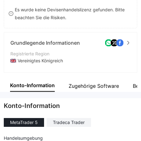
9
7
9
Es wurde keine Devisenhandelslizenz gefunden. Bitte
beachten Sie die Risiken.
8
9
Grundlegende Informationen
Registrierte Region
Vereinigtes Königreich
Betriebszeitraum
2-5 Jahre
Konto-Information
Zugehörige Software
Bet
Unternehmen
Tradeca FX
Konto-Information
MetaTrader 5
Tradeca Trader
Handelsumgebung