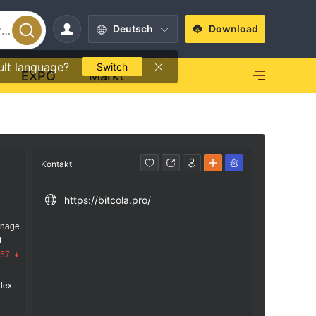
Deutsch
Download
ult language?
Switch
EXPO
Markt
Kontakt
https://bitcola.pro/
anage
t
.57
dex