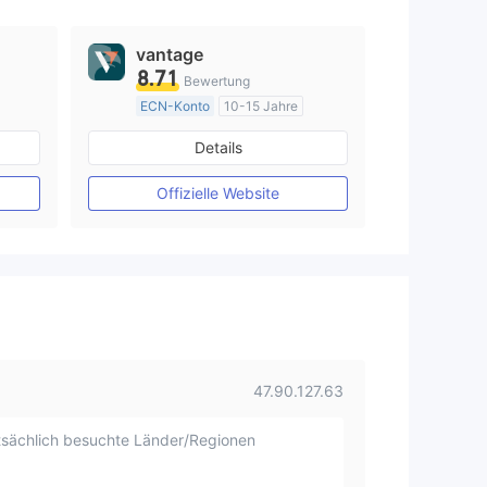
vantage
8.71
Bewertung
ECN-Konto
10-15 Jahre
AustralienRegulierung
Details
Market Making (MM)
MT4-Volllizenz
Offizielle Website
47.90.127.63
sächlich besuchte Länder/Regionen