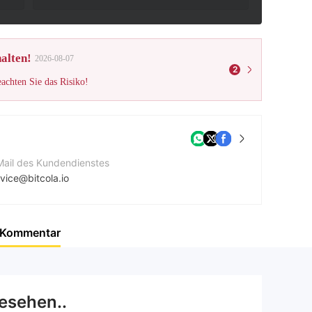
alten!
2026-08-07
2
eachten Sie das Risiko!
Mail des Kundendienstes
vice@bitcola.io
ternehmenswebsite
ps://bitcola.pro/
Kommentar
cebook
tps://www.facebook.com/bitcola
esehen..