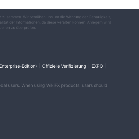
gen zusammen. Wir bemühen uns um die Wahrung der Genauigkeit,
lität der Informationen, da diese veralten können. Anlegern wird
uellen zu überprüfen.
|
|
|
Enterprise-Edition)
Offizielle Verifizierung
EXPO
global users. When using WikiFX products, users should