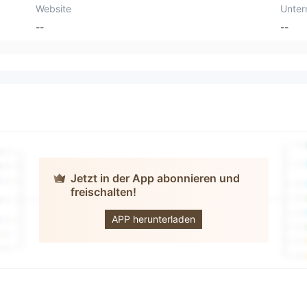
Website
Unte
--
--
Jetzt in der App abonnieren und
freischalten!
BitCola
APP herunterladen