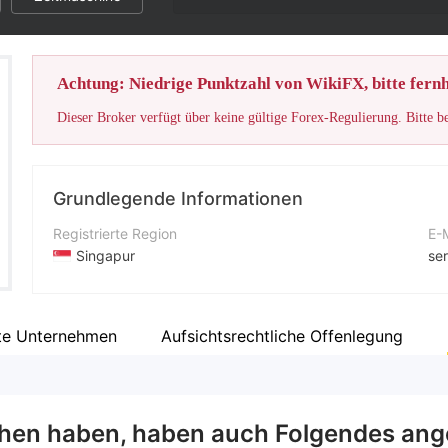
Achtung: Niedrige Punktzahl von WikiFX, bitte fernh
Dieser Broker verfügt über keine gültige Forex-Regulierung. Bitte b
Grundlegende Informationen
Registrierte Region
E-
Singapur
ser
Betriebszeitraum
Un
5-10 Jahre
htt
te Unternehmen
Aufsichtsrechtliche Offenlegung
Unternehmen
Fa
BitCola
ht
hen haben, haben auch Folgendes ang