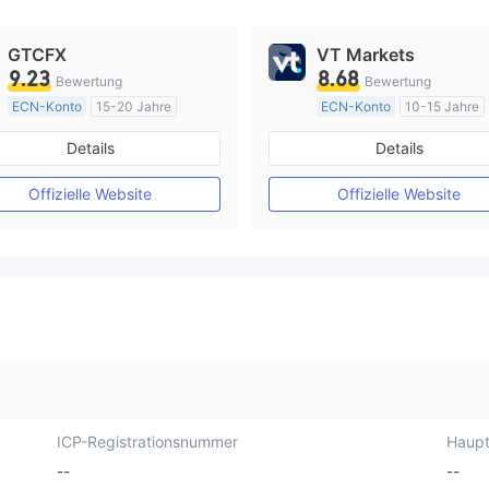
GTCFX
VT Markets
9.23
8.68
Bewertung
Bewertung
ECN-Konto
15-20 Jahre
ECN-Konto
10-15 Jahre
Vereinigtes KönigreichRegulierung
AustralienRegulierung
Details
Details
Market Making (MM)
Market Making (MM)
MT4-Volllizenz
MT4-Volllizenz
Offizielle Website
Offizielle Website
ICP-Registrationsnummer
Haupt
--
--