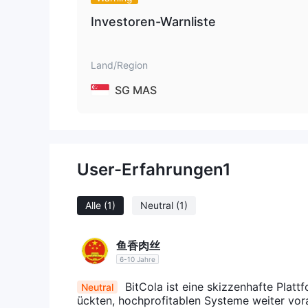
Investoren-Warnliste
Land/Region
SG MAS
User-Erfahrungen
1
Alle
(1)
Neutral
(1)
鱼香肉丝
6-10 Jahre
BitCola ist eine skizzenhafte Plattf
Neutral
ückten, hochprofitablen Systeme weiter voran