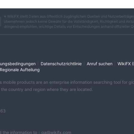
※ WikiFX stellt Daten aus öffentlich zugänglichen Quellen und Nutzerbeiträ
übernehmen jedoch keine Gewähr für die Vollständigkeit, Richtigkeit und Aktua
dringend empfohlen, wichtige Details vor Entscheidungen anhand offizieller Q
|
|
|
ungsbedingungen
Datenschutzrichtlinie
Anruf suchen
WikiFX (
Regionale Aufteilung
its mobile products are an enterprise information searching tool for 
f the country and region where they are located.
363
end the information to：qa@wikifx.com