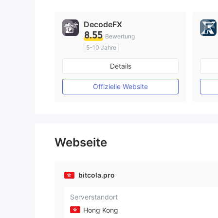
DecodeFX
8.55
Bewertung
5-10 Jahre
AustralienRegulierung
Details
Market Making (MM)
MT4-Volllizenz
Offizielle Website
Webseite
bitcola.pro
Serverstandort
Hong Kong