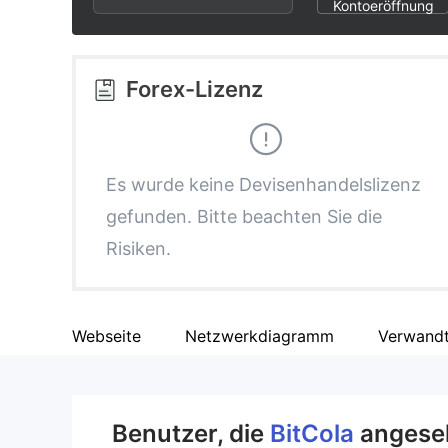
2
9
8
Kontoeröffnung
3
9
Forex-Lizenz
4
5
Es wurde keine Devisenhandelslizenz
gefunden. Bitte beachten Sie die
6
Risiken.
7
Webseite
Netzwerkdiagramm
Verwand
8
9
Benutzer, die
BitCola
angese