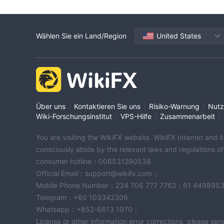
Wählen Sie ein Land/Region
United States
|
|
|
Über uns
Kontaktieren Sie uns
Risiko-Warnung
Nutz
|
|
|
Wiki-Forschungsinstitut
VPS-Hilfe
Zusammenarbeit
You are visiting the WikiFX website. WikiFX Internet and 
consciously abide by the relevant laws and regulations o
consumer hotline：006531290538
Official Email：support@wikifx.com；
Mobile Phone Number：234 706 777 7762；61 449895
Telegram：+60 103342306
Whatsapp：+852-6613 1970；
License or other information error corrections, please s