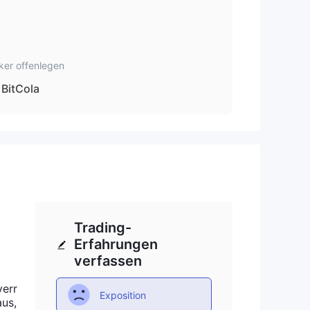
ker offenlegen
BitCola
Trading-
Erfahrungen
verfassen
verr
Exposition
aus,