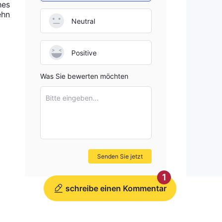
hes
ehn
Neutral
Positive
Was Sie bewerten möchten
Bitte eingeben...
Senden Sie jetzt
1
schreibe einen Kommentar