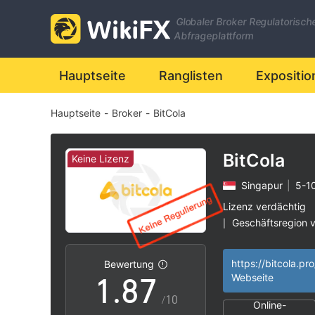
1
0
Globaler Broker Regulatorisch
2
1
Abfrageplattform
3
2
Hauptseite
Ranglisten
Expositio
Hauptseite
-
Broker
-
BitCola
4
3
5
4
BitCola
Keine Lizenz
Singapur
|
5-1
6
5
Lizenz verdächtig
Geschäftsregion 
|
0
7
6
Hohes potenzielle
|
https://bitcola.pro
Bewertung
1
.
8
7
Webseite
/10
Online-