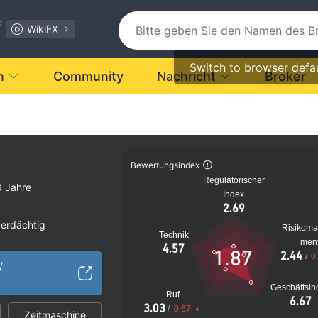
e
WikiFX
Switch to browser defa
n
Community
Nachricht
Broker
Bewertungsindex
Regulatorischer
0 Jahre
Index
2.69
verdächtig
Risikom
Technik
s Risiko
men
4.57
1.87
2.44
/
0
/
Geschäftsin
Ruf
6.67
3.03
/
0.67
Zeitmaschine