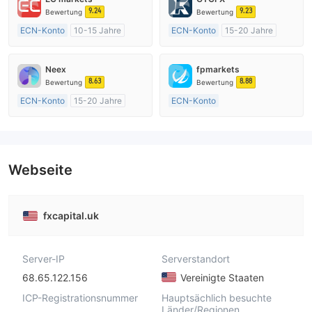
9.24
9.23
Bewertung
Bewertung
ECN-Konto
10-15 Jahre
ECN-Konto
15-20 Jahre
AustralienRegulierung
Vereinigtes KönigreichRegulierung
Market Making (MM)
Market Making (MM)
Neex
fpmarkets
MT4-Volllizenz
MT4-Volllizenz
8.63
8.88
Bewertung
Bewertung
ECN-Konto
15-20 Jahre
ECN-Konto
AustralienRegulierung
Über 20 Jahre
Market Making (MM)
AustralienRegulierung
MT4-Volllizenz
Market Making (MM)
MT4-Volllizenz
Webseite
fxcapital.uk
Server-IP
Serverstandort
68.65.122.156
Vereinigte Staaten
ICP-Registrationsnummer
Hauptsächlich besuchte
Länder/Regionen