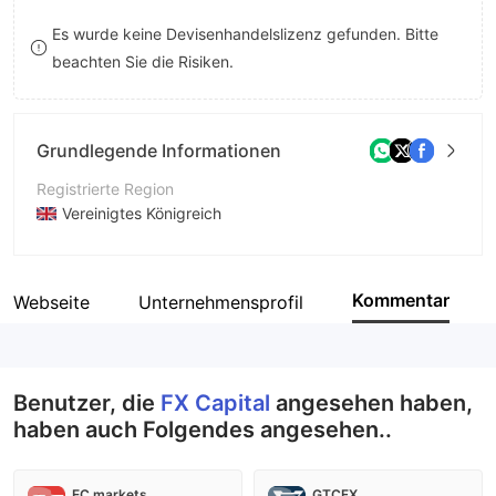
9
7
7
Es wurde keine Devisenhandelslizenz gefunden. Bitte
beachten Sie die Risiken.
8
8
9
9
Grundlegende Informationen
Registrierte Region
Vereinigtes Königreich
Betriebszeitraum
2-5 Jahre
Kommentar
Webseite
Unternehmensprofil
Unternehmen
FX Capital
Benutzer, die
FX Capital
angesehen haben,
haben auch Folgendes angesehen..
EC markets
GTCFX