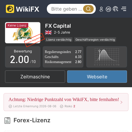
FX Capital
Keine Lizenz
0
2-5 Jahre
Lizenz verdächtig
Geschäftsregion verdächtig
1
Hohes potenzielles Risiko
Bewertung
Regulierungsindex
2.77
2
.
0
0
Geschäfts
6.33
/10
Risikomanagement
2.80
3
1
1
Zeitmaschine
Webseite
4
2
2
5
3
3
Achtung: Niedrige Punktzahl von WikiFX, bitte fernhalten!
6
4
4
Letzte Erkennung 2026-08-06
Risiko
2
7
5
5
Forex-Lizenz
8
6
6