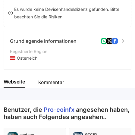
8
Es wurde keine Devisenhandelslizenz gefunden. Bitte
beachten Sie die Risiken.
9
Grundlegende Informationen
Registrierte Region
Österreich
Betriebszeitraum
2-5 Jahre
Webseite
Kommentar
Unternehmen
Pro-coinfx
Benutzer, die
Pro-coinfx
angesehen haben,
haben auch Folgendes angesehen..
vantage
GTCFX