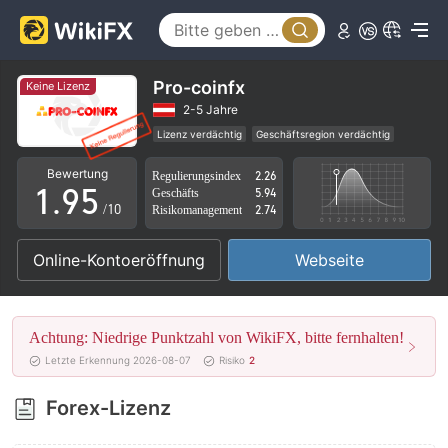
4
0
5
1
6
2
Pro-coinfx
Keine Lizenz
7
3
2-5 Jahre
Lizenz verdächtig
Geschäftsregion verdächtig
0
8
4
Hohes potenzielles Risiko
Bewertung
Regulierungsindex
2.26
1
.
9
5
Geschäfts
5.94
/10
Risikomanagement
2.74
2
6
Online-Kontoeröffnung
Webseite
3
7
4
8
Achtung: Niedrige Punktzahl von WikiFX, bitte fernhalten!
5
9
Letzte Erkennung 2026-08-07
Risiko
2
6
Forex-Lizenz
7