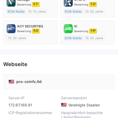
8.71
9.23
Bewertung
Bewertung
ECN-Konto
10-15 Jahre
ECN-Konto
15-20 Jahre
AustralienRegulierung
Vereinigtes KönigreichRegulierung
Market Making (MM)
Market Making (MM)
ACY SECURITIES
IC
MT4-Volllizenz
MT4-Volllizenz
8.62
9.09
Bewertung
Bewertung
15-20 Jahre
ECN-Konto
15-20 Jahre
AustralienRegulierung
AustralienRegulierung
Market Making (MM)
Market Making (MM)
MT4-Volllizenz
MT4-Volllizenz
Webseite
pro-coinfx.ltd
Server-IP
Serverstandort
172.67.169.91
Vereinigte Staaten
ICP-Registrationsnummer
Hauptsächlich besuchte
Länder/Regionen