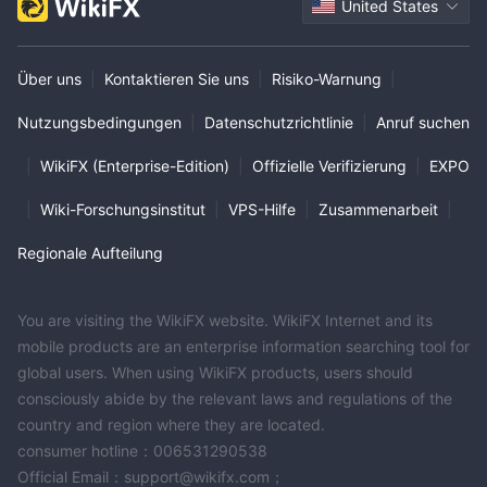
United States
Über uns
|
Kontaktieren Sie uns
|
Risiko-Warnung
|
Nutzungsbedingungen
|
Datenschutzrichtlinie
|
Anruf suchen
|
WikiFX (Enterprise-Edition)
|
Offizielle Verifizierung
|
EXPO
|
Wiki-Forschungsinstitut
|
VPS-Hilfe
|
Zusammenarbeit
|
Regionale Aufteilung
You are visiting the WikiFX website. WikiFX Internet and its
mobile products are an enterprise information searching tool for
global users. When using WikiFX products, users should
consciously abide by the relevant laws and regulations of the
country and region where they are located.
consumer hotline：006531290538
Official Email：support@wikifx.com；