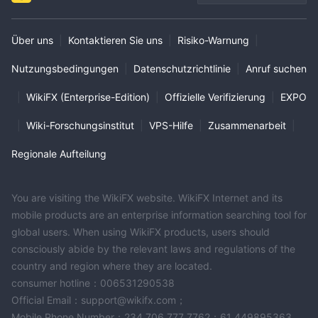
Über uns
|
Kontaktieren Sie uns
|
Risiko-Warnung
|
Nutzungsbedingungen
|
Datenschutzrichtlinie
|
Anruf suchen
|
WikiFX (Enterprise-Edition)
|
Offizielle Verifizierung
|
EXPO
|
Wiki-Forschungsinstitut
|
VPS-Hilfe
|
Zusammenarbeit
|
Regionale Aufteilung
You are visiting the WikiFX website. WikiFX Internet and its
mobile products are an enterprise information searching tool for
global users. When using WikiFX products, users should
consciously abide by the relevant laws and regulations of the
country and region where they are located.
consumer hotline：006531290538
Official Email：support@wikifx.com；
Mobile Phone Number：234 706 777 7762；61 449895363