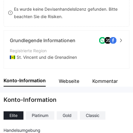
8
Es wurde keine Devisenhandelslizenz gefunden. Bitte
beachten Sie die Risiken.
9
Grundlegende Informationen
Registrierte Region
St. Vincent und die Grenadinen
Betriebszeitraum
2-5 Jahre
Konto-Information
Webseite
Kommentar
Unternehmen
T.T.M. LLC
Konto-Information
Elite
Platinum
Gold
Classic
Handelsumgebung