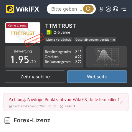
4
0
5
1
6
2
TTM TRUST
Keine Lizenz
7
3
2-5 Jahre
Lizenz verdächtig
Geschäftsregion verdächtig
0
8
4
Hohes potenzielles Risiko
Bewertung
Regulierungsindex
2.13
1
.
9
5
Geschäfts
6.29
/10
Risikomanagement
2.79
2
6
Zeitmaschine
Webseite
3
7
4
8
Achtung: Niedrige Punktzahl von WikiFX, bitte fernhalten!
5
9
Letzte Erkennung 2026-08-07
Risiko
2
6
Forex-Lizenz
7