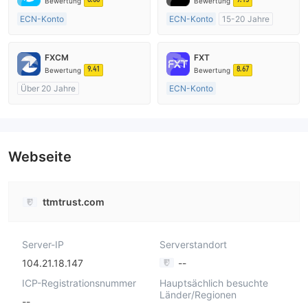
Bewertung
Bewertung
ECN-Konto
ECN-Konto
15-20 Jahre
Über 20 Jahre
AustralienRegulierung
AustralienRegulierung
Market Making (MM)
FXCM
FXT
Market Making (MM)
MT4-Volllizenz
9.41
8.67
Bewertung
Bewertung
MT4-Volllizenz
Über 20 Jahre
ECN-Konto
AustralienRegulierung
Über 20 Jahre
Market Making (MM)
AustralienRegulierung
MT4-Volllizenz
Market Making (MM)
MT4-Volllizenz
Webseite
ttmtrust.com
Server-IP
Serverstandort
104.21.18.147
--
ICP-Registrationsnummer
Hauptsächlich besuchte
Länder/Regionen
--