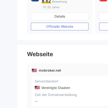
8.62
Bewertung
15-20 Jahre
AustralienRegulierung
Details
Market Making (MM)
MT4-Volllizenz
Offizielle Website
Webseite
mxbroker.net
Serverstandort
Vereinigte Staaten
Zeit der Domainserstellung
--