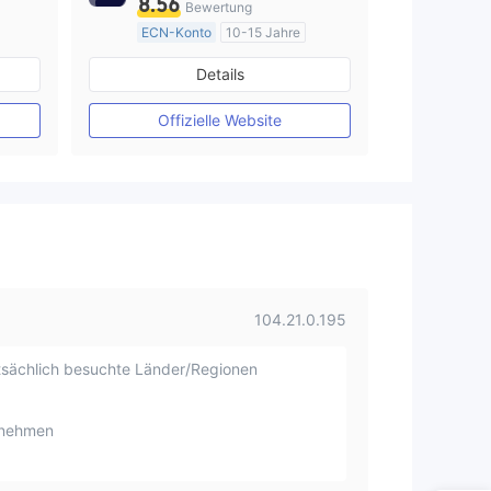
8.56
Bewertung
ECN-Konto
10-15 Jahre
AustralienRegulierung
Details
Market Making (MM)
MT4-Volllizenz
Offizielle Website
104.21.0.195
sächlich besuchte Länder/Regionen
rnehmen