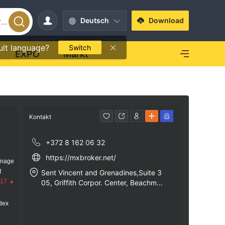
Deutsch
Download
ult language?
Switch
EXPO
Markt
Kontakt
+372 8 162 06 32
https://mxbroker.net/
anage
t
Sent Vincent and Grenadines,Suite 3
.17
05, Griffith Corpor. Center, Beachmon
t
dex