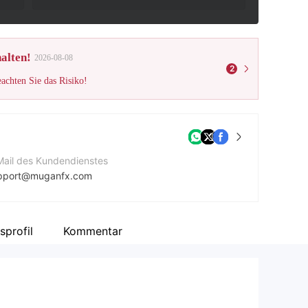
alten!
2026-08-08
2
eachten Sie das Risiko!
Mail des Kundendienstes
pport@muganfx.com
ntaktnummer
7281620632
profil
Kommentar
ternehmenswebsite
ps://mxbroker.net/