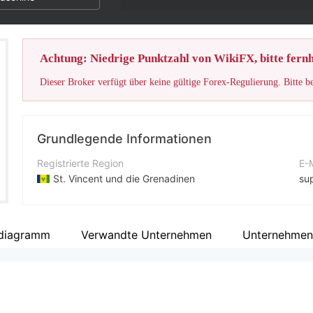
Achtung: Niedrige Punktzahl von WikiFX, bitte fernh
Dieser Broker verfügt über keine gültige Forex-Regulierung. Bitte b
Grundlegende Informationen
Registrierte Region
E-
St. Vincent und die Grenadinen
su
Betriebszeitraum
Ko
2-5 Jahre
+3
diagramm
Verwandte Unternehmen
Unternehmens
Unternehmen
Un
MuganFX
htt