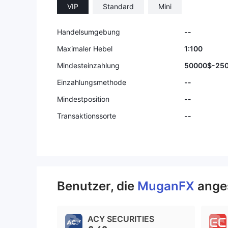
VIP
Standard
Mini
Handelsumgebung
--
Maximaler Hebel
1:100
Mindesteinzahlung
50000$-25
Einzahlungsmethode
--
Mindestposition
--
Transaktionssorte
--
Benutzer, die
MuganFX
ange
ACY SECURITIES