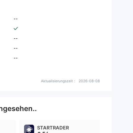
--
--
--
--
Aktualisierungszeit：
2026-08-08
ngesehen..
STARTRADER