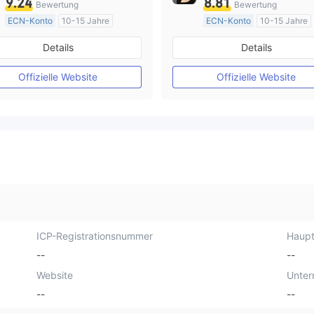
9.24
8.81
Bewertung
Bewertung
ECN-Konto
10-15 Jahre
ECN-Konto
10-15 Jahre
AustralienRegulierung
AustralienRegulierung
Details
Details
Market Making (MM)
Market Making (MM)
MT4-Volllizenz
MT4-Volllizenz
Offizielle Website
Offizielle Website
ICP-Registrationsnummer
Haupt
--
--
Website
Unte
--
--