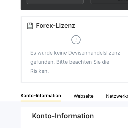
2
7
3
8
Forex-Lizenz
4
9
5
Es wurde keine Devisenhandelslizenz
gefunden. Bitte beachten Sie die
6
Risiken.
7
Konto-Information
Webseite
Netzwerk
8
Konto-Information
9