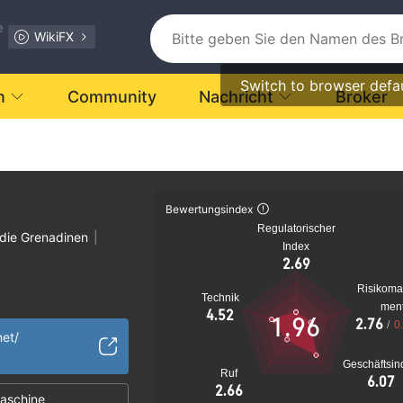
e
WikiFX
Switch to browser defa
n
Community
Nachricht
Broker
Bewertungsindex
Regulatorischer
 die Grenadinen
|
Index
2.69
Risikom
Technik
men
verdächtig
4.52
1.96
2.76
/
0
s Risiko
net/
Geschäftsin
Ruf
6.07
2.66
aschine