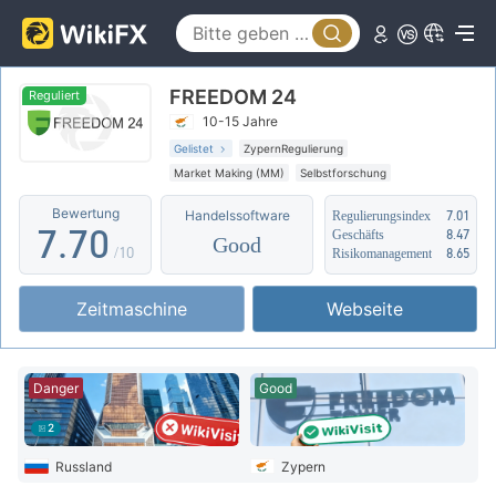
2
2
3
3
FREEDOM 24
4
4
Reguliert
10-15 Jahre
5
5
Gelistet
ZypernRegulierung
Market Making (MM)
Selbstforschung
6
6
Globales Geschäft
Hohes potenzielles Risiko
Bewertung
Handelssoftware
Regulierungsindex
7.01
7
.
7
0
Geschäfts
8.47
Good
/10
Risikomanagement
8.65
8
8
1
Zeitmaschine
Webseite
9
9
2
3
Danger
Good
4
2
5
Russland
Zypern