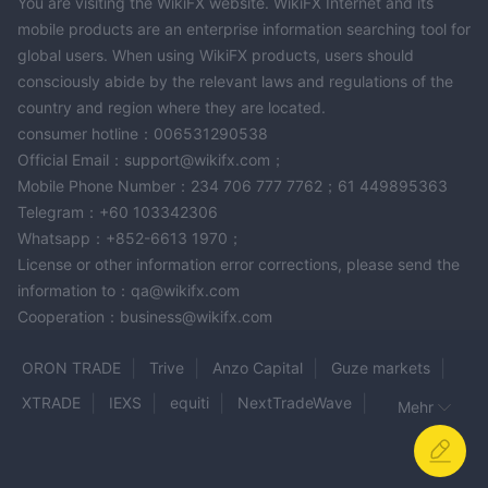
übereinstimmt.
You are visiting the WikiFX website. WikiFX Internet and its
mobile products are an enterprise information searching tool for
Handelsplattform
global users. When using WikiFX products, users should
Die Handelsplattform von Freedom 24 integriert verschiedene
consciously abide by the relevant laws and regulations of the
Funktionen für ein bequemes Handelserlebnis. Die Webplattform
country and region where they are located.
und die mobilen Apps bieten aktuelle Kontoinformationen,
consumer hotline：006531290538
Analysetools und ein leistungsstarkes Handelssystem. Diese
Official Email：support@wikifx.com；
Mobile Phone Number：234 706 777 7762；61 449895363
Einrichtung erleichtert die Ausführung verschiedener Arten von
Telegram：+60 103342306
Börsenaufträgen, einschließlich Limit- und Stop-Aufträgen. Die
Whatsapp：+852-6613 1970；
Plattform ist benutzerfreundlich gestaltet und bietet den
License or other information error corrections, please send the
Händlern die notwendigen Ressourcen für erfolgreiche
information to：qa@wikifx.com
Investitionen direkt zur Hand.
Cooperation：business@wikifx.com
Ein- und Auszahlung
ORON TRADE
Trive
Anzo Capital
Guze markets
Freedom 24 bietet mehrere Zahlungsmethoden zur
Finanzierung von Handelskonten an. Kunden können
XTRADE
IEXS
equiti
NextTradeWave
Mehr
Einzahlungen mit gängigen Kreditkarten wie Mastercard und
VENTEZO
KANAK CAPITAL MARKETS
Visa vornehmen. Darüber hinaus werden auch
RIYADEX FINANCIALS
Global Trade CIF
GCFX
Banküberweisungen akzeptiert, um größere Summen direkt