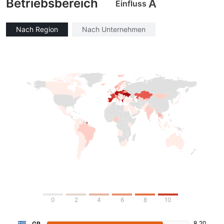
Betriebsbereich
A
Einfluss
Nach Region
Nach Unternehmen
0
2
4
6
8
10
8.20
GR