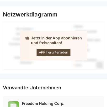
Netzwerkdiagramm
Jetzt in der App abonnieren
und freischalten!
FREEDOM
24
APP herunterladen
Verwandte Unternehmen
Freedom Holding Corp.