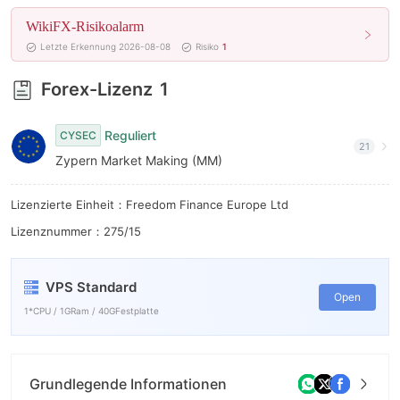
6
WikiFX-Risikoalarm
7
Letzte Erkennung 2026-08-08
Risiko
1
8
Forex-Lizenz
1
9
Reguliert
CYSEC
21
Zypern Market Making (MM)
Lizenzierte Einheit：Freedom Finance Europe Ltd
Lizenznummer：275/15
VPS Standard
Open
1*CPU / 1GRam / 40GFestplatte
Grundlegende Informationen