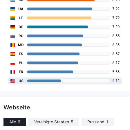
7.92
UA
7.79
LT
7.40
DE
6.83
RU
6.65
MD
6.37
ES
6.17
PL
5.58
FR
4.14
US
Webseite
Alle
6
Vereinigte Staaten
5
Russland
1