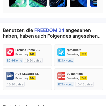
Benutzer, die
FREEDOM 24
angesehen
haben, haben auch Folgendes angesehen..
Fortune Prime Global
fpmarkets
8.58
8.88
Bewertung
Bewertung
ECN-Konto
15-20 Jahre
ECN-Konto
AustralienRegulierung
Über 20 Jahre
Market Making (MM)
AustralienRegulierung
ACY SECURITIES
EC markets
MT4-Volllizenz
Market Making (MM)
8.62
9.24
Bewertung
Bewertung
MT4-Volllizenz
15-20 Jahre
ECN-Konto
10-15 Jahre
AustralienRegulierung
AustralienRegulierung
Market Making (MM)
Market Making (MM)
MT4-Volllizenz
MT4-Volllizenz