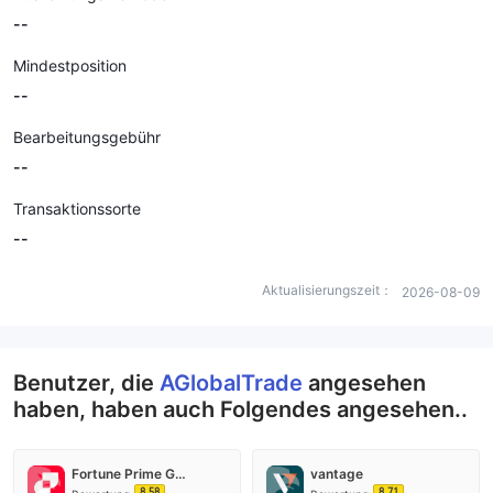
--
Mindestposition
--
Bearbeitungsgebühr
--
Transaktionssorte
--
Aktualisierungszeit：
2026-08-09
Benutzer, die
AGlobalTrade
angesehen
haben, haben auch Folgendes angesehen..
Fortune Prime Global
vantage
8.58
8.71