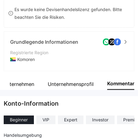
8
Es wurde keine Devisenhandelslizenz gefunden. Bitte
beachten Sie die Risiken.
9
Grundlegende Informationen
Registrierte Region
Komoren
Betriebszeitraum
2-5 Jahre
Kommentar
e Unternehmen
Unternehmensprofil
Unternehmen
VIRTUOSO CAPITAL LTD
Konto-Information
Beginner
VIP
Expert
Investor
Premiu
Handelsumgebung