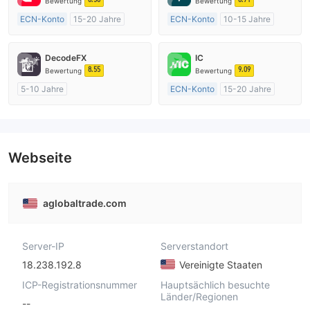
Bewertung
Bewertung
ECN-Konto
15-20 Jahre
ECN-Konto
10-15 Jahre
AustralienRegulierung
AustralienRegulierung
Market Making (MM)
Market Making (MM)
DecodeFX
IC
MT4-Volllizenz
MT4-Volllizenz
8.55
9.09
Bewertung
Bewertung
5-10 Jahre
ECN-Konto
15-20 Jahre
AustralienRegulierung
AustralienRegulierung
Market Making (MM)
Market Making (MM)
MT4-Volllizenz
MT4-Volllizenz
Webseite
aglobaltrade.com
Server-IP
Serverstandort
18.238.192.8
Vereinigte Staaten
ICP-Registrationsnummer
Hauptsächlich besuchte
Länder/Regionen
--