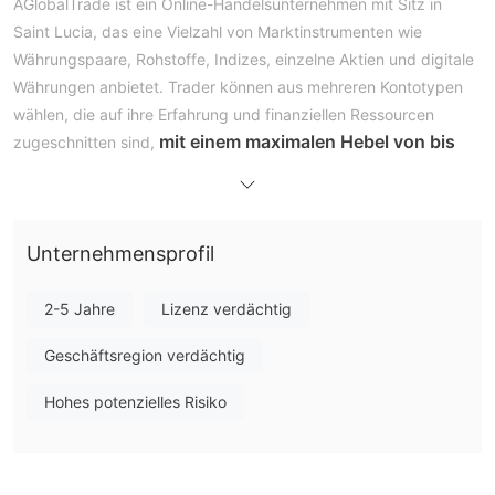
AGlobalTrade ist ein Online-Handelsunternehmen mit Sitz in
Saint Lucia, das eine Vielzahl von Marktinstrumenten wie
Währungspaare, Rohstoffe, Indizes, einzelne Aktien und digitale
Währungen anbietet. Trader können aus mehreren Kontotypen
wählen, die auf ihre Erfahrung und finanziellen Ressourcen
mit einem maximalen Hebel von bis
zugeschnitten sind,
zu 1:400.
Das Unternehmen bietet eine hochmoderne
Handelsplattform mit fortschrittlichen Tools und bietet
Kundensupport per E-Mail, Telefon und Live-Chat.
Unternehmensprofil
Zahlungsmethoden umfassen Kryptowährungen,
Banküberweisungen und Kreditkarten, während
Bildungsressourcen wie Artikel und Videos zur Unterstützung
2-5 Jahre
Lizenz verdächtig
von Tradern auf ihrer Handelsreise zur Verfügung stehen.
Geschäftsregion verdächtig
Regulierung
Hohes potenzielles Risiko
AGlobalTrade
operiert außerhalb des regulatorischen
Rahmens eines Brokers.
Dies bedeutet, dass sie nicht den
strengen Regeln und Aufsichtsmaßnahmen unterliegen, die in