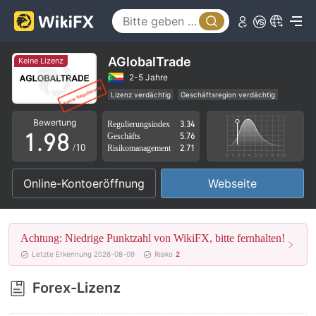
4
3
5
4
6
5
AGlobalTrade
Keine Lizenz
7
6
2-5 Jahre
Lizenz verdächtig
Geschäftsregion verdächtig
0
8
7
Hohes potenzielles Risiko
Bewertung
Regulierungsindex
3.34
1
.
9
8
Geschäfts
5.76
/10
Risikomanagement
2.71
2
9
Online-Kontoeröffnung
Webseite
3
4
Achtung: Niedrige Punktzahl von WikiFX, bitte fernhalten!
5
Letzte Erkennung 2026-08-09
Risiko
2
6
Forex-Lizenz
7