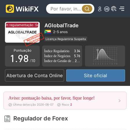
4
3
5
4
6
5
AGlobalTrade
em regulamentação
Sem regulamentação
7
6
2-5 anos
Licença Regulatória Suspeita
0
8
7
Região de negócios suspeita
Risco potencial alto
Pontuação
Índice Regulatório
3.34
1
.
9
8
Índice de Negócios
5.76
/10
Índice de Gestão de Risco
2.71
2
9
Abertura de Conta Online
Site oficial
3
4
Aviso: pontuação baixa, por favor, fique longe!
5
Última detecção 2026-08-07
Risco
2
6
Regulador de Forex
7