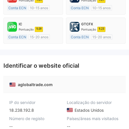
Pontuação
Pontuação
Conta ECN
10-15 anos
Conta ECN
10-15 anos
Austrália Regulamento
Austrália Regulamento
Market Marketing (MM)
Market Marketing (MM)
IC
GTCFX
Etiqueta principal MT4
Etiqueta principal MT4
9.09
9.23
Pontuação
Pontuação
Conta ECN
15-20 anos
Conta ECN
15-20 anos
Austrália Regulamento
Reino Unido Regulamento
Market Marketing (MM)
Market Marketing (MM)
Etiqueta principal MT4
Etiqueta principal MT4
Identificar o website oficial
aglobaltrade.com
IP do servidor
Localização do servidor
18.238.192.8
Estados Unidos
Número de registo
Países/áreas mais visitados
--
--