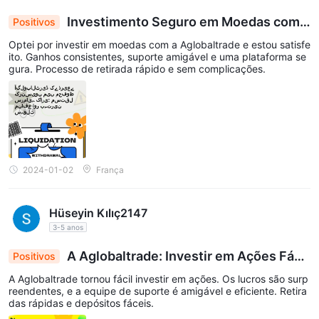
Gratuita, Negociação na Web
Investimento Seguro em Moedas com
Positivos
Descrição: A conta Básica é adequada para traders com um
Aglobaltrade: Ganhos Consistentes e Suporte Ex
Optei por investir em moedas com a Aglobaltrade e estou satisfe
celente
pouco mais de capital que ainda desejam ter acesso a
ito. Ganhos consistentes, suporte amigável e uma plataforma se
gura. Processo de retirada rápido e sem complicações.
ferramentas de negociação essenciais e materiais educacionais.
Trader:
Depósito mínimo: $20.000
Recursos: Acesso Básico ao Mercado, Sem Taxas Extras,
Negociação com Um Clique, Educação Gratuita, Negociação na
Web, Atualizações de Mercado
2024-01-02
França
A conta Trader é projetada para traders mais experientes com
uma base de capital maior. Ela oferece atualizações de
Hüseyin Kılıç2147
mercado, além das características básicas.
3-5 anos
Premium:
Depósito mínimo: $50.000
A Aglobaltrade: Investir em Ações Fáci
Positivos
Recursos: Acesso Básico ao Mercado, Sem Taxas Extras,
l, Lucros Express e Suporte Excelente
A Aglobaltrade tornou fácil investir em ações. Os lucros são surp
Negociação com Um Clique, Suporte Dedicado, Notificações
reendentes, e a equipe de suporte é amigável e eficiente. Retira
Pessoais por Push e SMS, Atualizações Exclusivas do Mercado
das rápidas e depósitos fáceis.