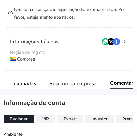
8
Nenhuma licença de negociação Forex encontrada. Por
favor, esteja atento aos riscos.
9
Informações básicas
Região de registo
Comores
Anos de operação
2-5 anos
Comentar
s Relacionadas
Resumo da empresa
Empresa
VIRTUOSO CAPITAL LTD
Informação de conta
Beginner
VIP
Expert
Investor
Premiu
Ambiente