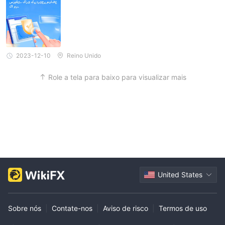
Embora a alavancagem amplie os lucros potenciais, também
amplifica as perdas potenciais. Se o mercado se mover contra a
posição do trader, eles podem perder mais do que seu
investimento inicial de $1.000.
É importante enfatizar que, embora a alta alavancagem possa
2023-12-10
Reino Unido
aumentar o potencial tanto para ganhos quanto para perdas,
ela também carrega um risco maior. Os traders devem ter
Role a tela para baixo para visualizar mais
cautela, ter uma estratégia de gerenciamento de risco bem
definida e usar apenas alavancagem com a qual se sintam
confortáveis e possam se dar ao luxo de perder. É crucial
entender completamente as implicações da alavancagem antes
de se envolver em negociações alavancadas.
Spreads e Comissões
United States
A ausência de informações específicas sobre spreads e
comissões no site da AGlobalTrade pode ser motivo de
preocupação para potenciais traders e investidores. Esses
Sobre nós
|
Contate-nos
|
Aviso de risco
|
Termos de uso
detalhes são essenciais para pessoas que desejam tomar