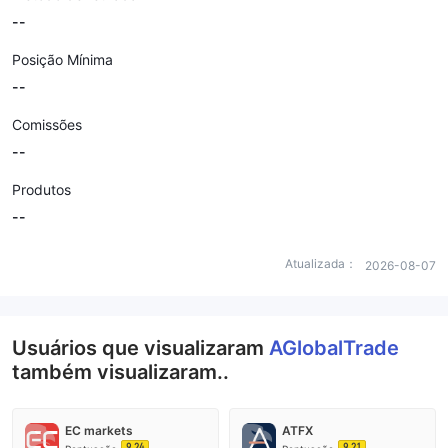
--
Posição Mínima
--
Comissões
--
Produtos
--
Atualizada：
2026-08-07
Usuários que visualizaram
AGlobalTrade
também visualizaram..
EC markets
ATFX
9.24
9.21