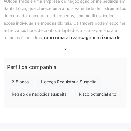
AGlobalTrade é uma empresa de negociação online sediada em
Santa Lúcia, que oferece uma ampla variedade de instrumentos
de mercado, como pares de moedas, commodities, índices,
ações individuais e moedas digitais. Os traders podem escolher
entre vários tipos de contas adaptados à sua experiência e
com uma alavancagem máxima de
recursos financeiros,
até 1:400.
A empresa oferece uma plataforma de negociação
de última geração equipada com ferramentas avançadas e
oferece suporte ao cliente por meio de e-mail, telefone e chat
Perfil da companhia
ao vivo. Os métodos de pagamento incluem criptomoedas,
transferências bancárias e cartões de crédito, enquanto
recursos educacionais, como artigos e vídeos, estão disponíveis
2-5 anos
Licença Regulatória Suspeita
para auxiliar os traders em sua jornada de negociação.
Região de negócios suspeita
Risco potencial alto
Regulação
AGlobalTrade
opera fora do quadro regulamentar de
uma corretora.
Isso significa que eles não estão sujeitos às
regras rigorosas e supervisão que normalmente regem as