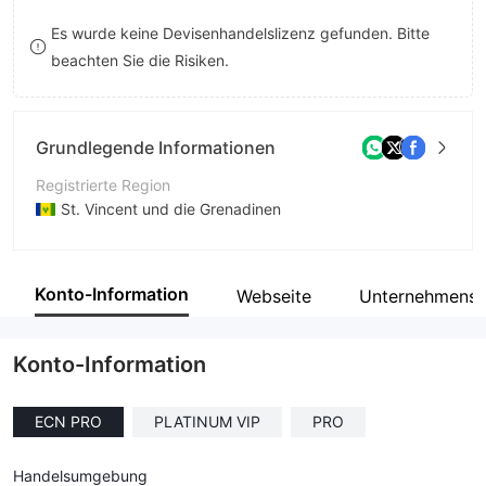
9
7
8
Es wurde keine Devisenhandelslizenz gefunden. Bitte
beachten Sie die Risiken.
8
9
9
Grundlegende Informationen
Registrierte Region
St. Vincent und die Grenadinen
Betriebszeitraum
5-10 Jahre
Konto-Information
Webseite
Unternehmenspr
Unternehmen
Spotx Markets Limited
Konto-Information
ECN PRO
PLATINUM VIP
PRO
Handelsumgebung