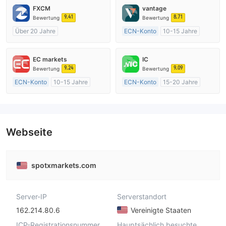
FXCM
vantage
9.41
8.71
Bewertung
Bewertung
Über 20 Jahre
ECN-Konto
10-15 Jahre
AustralienRegulierung
AustralienRegulierung
Market Making (MM)
Market Making (MM)
EC markets
IC
MT4-Volllizenz
MT4-Volllizenz
9.24
9.09
Bewertung
Bewertung
ECN-Konto
10-15 Jahre
ECN-Konto
15-20 Jahre
AustralienRegulierung
AustralienRegulierung
Market Making (MM)
Market Making (MM)
MT4-Volllizenz
MT4-Volllizenz
Webseite
spotxmarkets.com
Server-IP
Serverstandort
162.214.80.6
Vereinigte Staaten
ICP-Registrationsnummer
Hauptsächlich besuchte