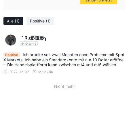
Senden Sie jetzt
Ist SpotX Markets sicher oder Betrug?
SpotX Marketsist ein unreguliertes Maklerunternehmen.
Mangelnde Regulierung wirft Bedenken hinsichtlich des Niveaus
Alle
(1)
Positive
(1)
des Anlegerschutzes und der Anlegeraufsicht auf. Händler
sollten beim Umgang mit nicht regulierten Unternehmen Vorsicht
｀Ru影隨形╮
walten lassen, da es keine Regulierungsbehörde gibt, die ihre
6-10 Jahre
Geschäftstätigkeit überwacht oder die Einhaltung von
Industriestandards gewährleistet.
Ich arbeite seit zwei Monaten ohne Probleme mit Spot
Positive
X Markets. Ich habe ein Standardkonto mit nur 10 Dollar eröffne
t. Die Handelsplattform kann zwischen mt4 und mt5 wählen.
Marktinstrumente
2022-12-02
Malaysia
SpotX Marketsbietet Händlern eine breite Palette an
Handelsinstrumenten, die sich über verschiedene Anlageklassen
Nicht mehr
erstrecken und ihnen den Zugang zu mehreren Märkten
ermöglichen und die Portfoliodiversifizierung verbessern. mit
Forex
ihren Opfergaben
können Händler am größten und
liquidesten Finanzmarkt der Welt teilnehmen, Währungspaare
handeln und Wechselkursschwankungen ausnutzen.
Verträge für
zusätzlich zu Forex, SpotX Markets bietet an