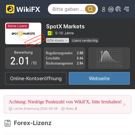
SpotX Markets
Keine Lizenz
0
5-10 Jahre
ECN-Konto
Lizenz verdächtig
1
0
Geschäftsregion verdächtig
Hohes potenzielles Risiko
Bewertung
Regulierungsindex
2.88
2
.
0
1
Geschäfts
6.64
/10
Risikomanagement
2.84
3
1
2
Online-Kontoeröffnung
Webseite
4
2
3
5
3
4
Achtung: Niedrige Punktzahl von WikiFX, bitte fernhalten!
6
4
5
Letzte Erkennung 2026-08-08
Risiko
2
7
5
6
Forex-Lizenz
8
6
7