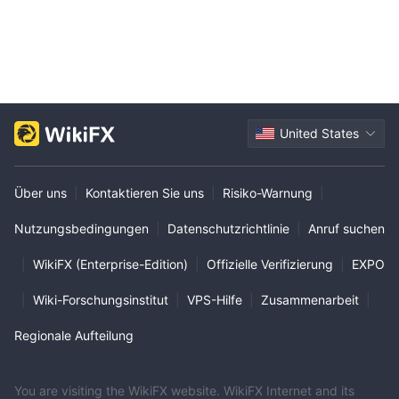
United States
Über uns
|
Kontaktieren Sie uns
|
Risiko-Warnung
|
Nutzungsbedingungen
|
Datenschutzrichtlinie
|
Anruf suchen
|
WikiFX (Enterprise-Edition)
|
Offizielle Verifizierung
|
EXPO
|
Wiki-Forschungsinstitut
|
VPS-Hilfe
|
Zusammenarbeit
|
Regionale Aufteilung
You are visiting the WikiFX website. WikiFX Internet and its