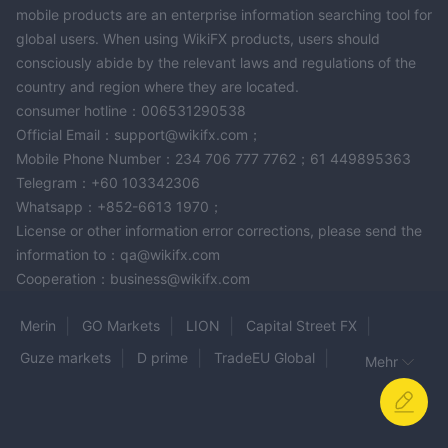
mobile products are an enterprise information searching tool for
global users. When using WikiFX products, users should
consciously abide by the relevant laws and regulations of the
country and region where they are located.
consumer hotline：006531290538
Official Email：support@wikifx.com；
Mobile Phone Number：234 706 777 7762；61 449895363
Telegram：+60 103342306
Whatsapp：+852-6613 1970；
License or other information error corrections, please send the
information to：qa@wikifx.com
Cooperation：business@wikifx.com
Merin
GO Markets
LION
Capital Street FX
Guze markets
D prime
TradeEU Global
Mehr
HYDRA TRADE
Veracity Markets
SMARTFX
FINESTRO
CMTRADING
BOOM
GTMX