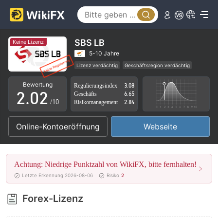
SBS LB
Keine Lizenz
0
0
5-10 Jahre
Lizenz verdächtig
Geschäftsregion verdächtig
1
1
Hohes potenzielles Risiko
Bewertung
Regulierungsindex
3.08
2
.
0
2
Geschäfts
6.65
/10
Risikomanagement
2.84
3
1
3
Online-Kontoeröffnung
Webseite
4
2
4
5
3
5
Achtung: Niedrige Punktzahl von WikiFX, bitte fernhalten!
6
4
6
Letzte Erkennung 2026-08-06
Risiko
2
7
5
7
Forex-Lizenz
8
6
8