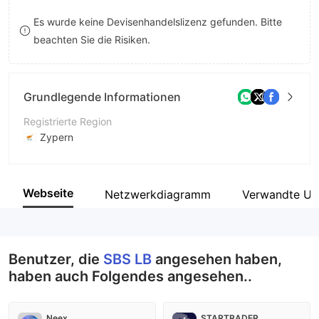
9
7
9
Es wurde keine Devisenhandelslizenz gefunden. Bitte
beachten Sie die Risiken.
8
9
Grundlegende Informationen
Registrierte Region
Zypern
Betriebszeitraum
5-10 Jahre
Webseite
Netzwerkdiagramm
Verwandte Un
Unternehmen
SBS LB
Benutzer, die
SBS LB
angesehen haben,
haben auch Folgendes angesehen..
Neex
STARTRADER