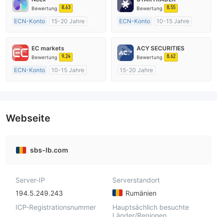
8.63
8.55
Bewertung
Bewertung
ECN-Konto
15-20 Jahre
ECN-Konto
10-15 Jahre
AustralienRegulierung
AustralienRegulierung
Market Making (MM)
Market Making (MM)
EC markets
ACY SECURITIES
MT4-Volllizenz
MT4-Volllizenz
9.24
8.62
Bewertung
Bewertung
ECN-Konto
10-15 Jahre
15-20 Jahre
AustralienRegulierung
AustralienRegulierung
Market Making (MM)
Market Making (MM)
MT4-Volllizenz
MT4-Volllizenz
Webseite
sbs-lb.com
Server-IP
Serverstandort
194.5.249.243
Rumänien
ICP-Registrationsnummer
Hauptsächlich besuchte
Länder/Regionen