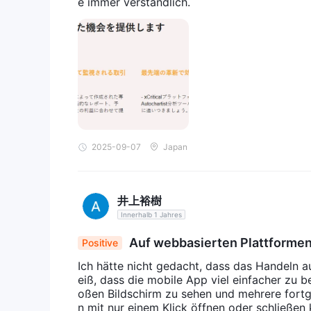
e immer verständlich.
2025-09-07
Japan
井上裕樹
Innerhalb 1 Jahres
Auf webbasierten Plattformen
Positive
Ich hätte nicht gedacht, dass das Handeln a
eiß, dass die mobile App viel einfacher zu bed
oßen Bildschirm zu sehen und mehrere fortg
n mit nur einem Klick öffnen oder schließe