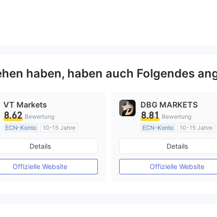
hen haben, haben auch Folgendes ang
VT Markets
DBG MARKETS
8.62
8.81
Bewertung
Bewertung
ECN-Konto
10-15 Jahre
ECN-Konto
10-15 Jahre
AustralienRegulierung
AustralienRegulierung
Details
Details
Market Making (MM)
Market Making (MM)
MT4-Volllizenz
MT4-Volllizenz
Offizielle Website
Offizielle Website