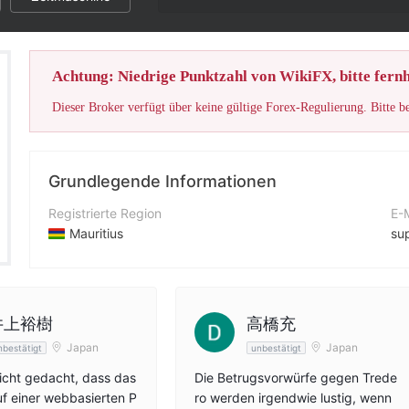
Achtung: Niedrige Punktzahl von WikiFX, bitte fernh
Dieser Broker verfügt über keine gültige Forex-Regulierung. Bitte b
Grundlegende Informationen
Registrierte Region
E-
Mauritius
su
Betriebszeitraum
Ko
5-10 Jahre
+2
Unternehmen
Un
井上裕樹
高橋充
Oneprime Ltd
htt
Japan
Japan
nbestätigt
unbestätigt
nicht gedacht, dass das
Die Betrugsvorwürfe gegen Trede
f einer webbasierten P
ro werden irgendwie lustig, wenn