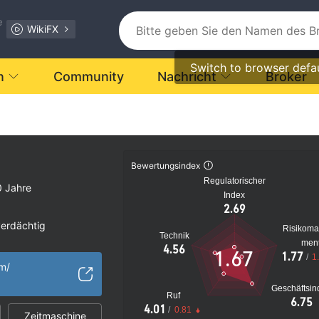
e
WikiFX
Switch to browser defa
n
Community
Nachricht
Broker
Bewertungsindex
Regulatorischer
0 Jahre
Index
2.69
verdächtig
Risikom
Technik
s Risiko
men
4.56
1.67
1.77
/
1
om/
Geschäftsin
Ruf
6.75
4.01
/
0.81
Zeitmaschine