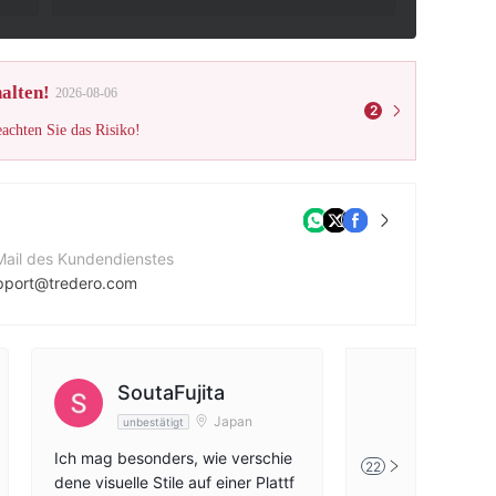
alten!
2026-08-06
2
eachten Sie das Risiko!
Mail des Kundendienstes
pport@tredero.com
ntaktnummer
3052970264
ternehmenswebsite
SoutaFujita
JuanD
ps://tredero.com/
Japan
unbestätigt
unbestätig
Ich mag besonders, wie verschie
Ich habe viele Di
22
dene visuelle Stile auf einer Plattf
n genutzt und ko