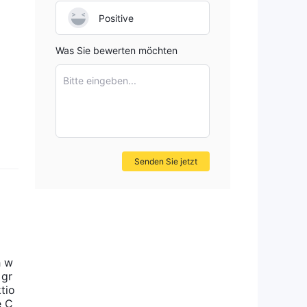
Positive
Was Sie bewerten möchten
Bitte eingeben...
Senden Sie jetzt
h w
 gr
tio
e C