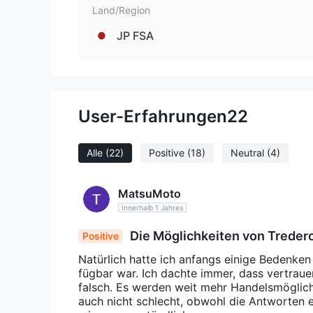
Handelsplattform
Land/Region
Tredero verwendet seine eigene Handelsplattform 
JP FSA
Einzahlung und Auszahlung
Mastercard und VISA
Tredero unterstützt nur
al
User-Erfahrungen
22
Alle
(22)
Positive
(18)
Neutral
(4)
MatsuMoto
Innerhalb 1 Jahres
Die Möglichkeiten von Treder
Positive
Natürlich hatte ich anfangs einige Bedenken
fügbar war. Ich dachte immer, dass vertrau
falsch. Es werden weit mehr Handelsmöglichk
auch nicht schlecht, obwohl die Antworten 