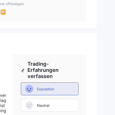
ker offenlegen
Trading-
Erfahrungen
verfassen
Exposition
 ver
 lag
ist
Neutral
Ding