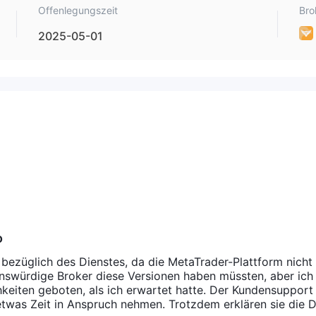
Offenlegungszeit
Bro
namens xCritical und unterstützt nicht MT4 oder MT5.
2025-05-01
s Zahlungsmethoden.
o
 bezüglich des Dienstes, da die MetaTrader-Plattform nicht
enswürdige Broker diese Versionen haben müssten, aber ich
eiten geboten, als ich erwartet hatte. Der Kundensupport 
etwas Zeit in Anspruch nehmen. Trotzdem erklären sie die 