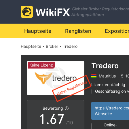
0
Globaler Broker Regulatorisch
0
1
Abfrageplattform
1
2
Hauptseite
Ranglisten
Expositio
Hauptseite
-
Broker
-
Tredero
2
3
3
4
Tredero
Keine Lizenz
Mauritius
|
5-1
4
5
Lizenz verdächtig
Geschäftsregion 
|
0
5
6
Hohes potenzielle
|
https://tredero.c
Bewertung
1
.
6
7
Webseite
/10
Online-