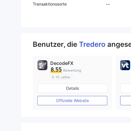
Transaktionssorte
--
Benutzer, die
Tredero
angese
DecodeFX
8.55
Bewertung
5-10 Jahre
AustralienRegulierung
Details
Market Making (MM)
MT4-Volllizenz
Offizielle Website