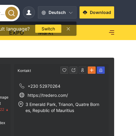
Deutsch
Download
ult language?
Switch
EXPO
Markt
Kontakt
+230 52970264
https://tredero.com/
anage
t
3 Emerald Park, Trianon, Quatre Born
.22
es, Republic of Mauritius
dex