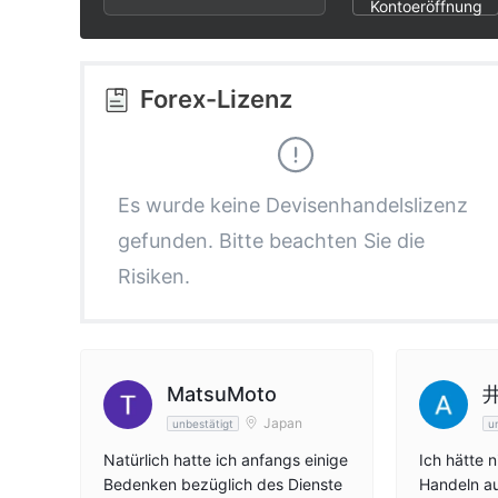
2
7
8
Kontoeröffnung
3
8
9
Forex-Lizenz
4
9
5
Es wurde keine Devisenhandelslizenz
gefunden. Bitte beachten Sie die
6
Risiken.
7
8
MatsuMoto
Japan
unbestätigt
u
9
Natürlich hatte ich anfangs einige
Ich hätte 
Bedenken bezüglich des Dienste
Handeln au