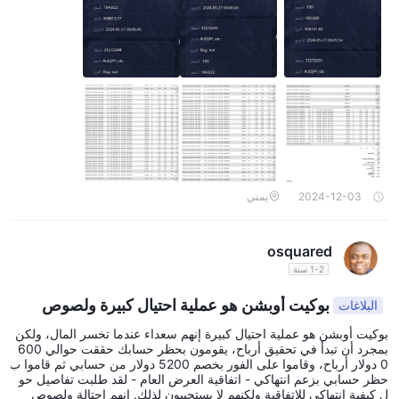
2024-12-03
يمني
osquared
1-2 سنة
بوكيت أوبشن هو عملية احتيال كبيرة ولصوص
البلاغات
بوكيت أوبشن هو عملية احتيال كبيرة إنهم سعداء عندما تخسر المال، ولكن
بمجرد أن تبدأ في تحقيق أرباح، يقومون بحظر حسابك حققت حوالي 600
0 دولار أرباح، وقاموا على الفور بخصم 5200 دولار من حسابي ثم قاموا ب
حظر حسابي بزعم انتهاكي - اتفاقية العرض العام - لقد طلبت تفاصيل حو
ل كيفية انتهاكي للاتفاقية ولكنهم لا يستجيبون لذلك. إنهم احتالة ولصوص