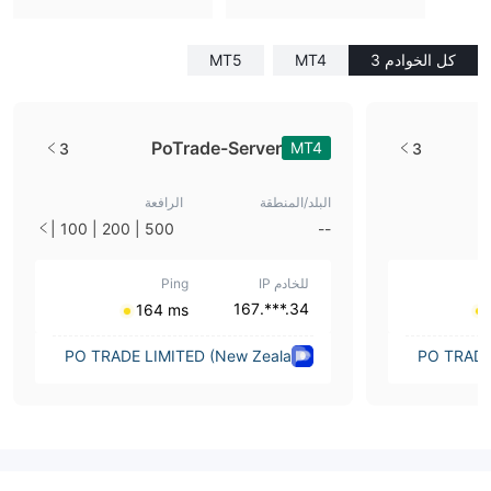
كل الخوادم 3
MT4
MT5
PoTrade-Server
MT4
3
3
البلد/المنطقة
الرافعة
500 | 200 | 100 |
--
50 | 33 | 25 | 10
| 1
للخادم IP
Ping
34.***.167
⁦164 ms⁩
PO TRADE LIMITED (New Zeala
PO TRADE
nd)