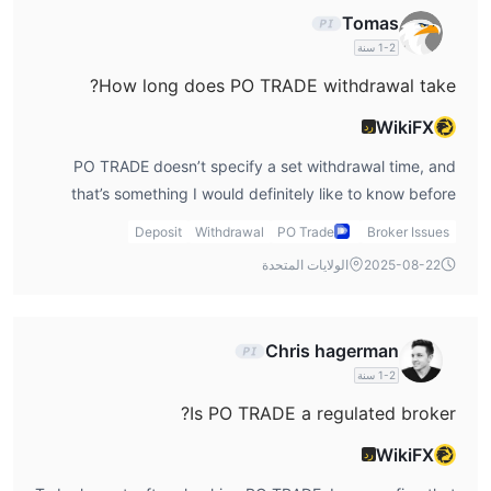
Tomas
1-2 سنة
How long does PO TRADE withdrawal take?
WikiFX
رد
PO TRADE doesn’t specify a set withdrawal time, and
that’s something I would definitely like to know before
making any large withdrawals. Based on my experience
Deposit
Withdrawal
PO Trade
Broker Issues
with other platforms, it’s important to get an idea of how
2025-08-22
الولايات المتحدة
long it will take for the funds to hit my account, especially
when I need quick access to my money. I’d suggest
looking for more info on PO TRADE reviews to get a
Chris hagerman
clearer picture of withdrawal times.
1-2 سنة
Is PO TRADE a regulated broker?
WikiFX
رد