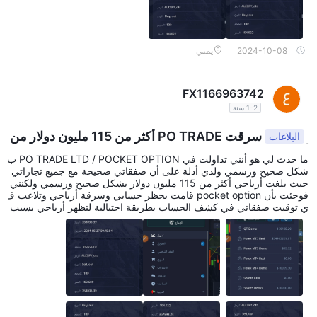
2024-10-08
يمني
FX1166963742
1-2 سنة
سرقت PO TRADE أكثر من 115 مليون دولار من
البلاغات
أرباحي
ما حدث لي هو أنني تداولت في PO TRADE LTD / POCKET OPTION ب
شكل صحيح ورسمي ولدي أدلة على أن صفقاتي صحيحة مع جميع تجاراتي
حيث بلغت أرباحي أكثر من 115 مليون دولار بشكل صحيح ورسمي ولكنني
فوجئت بأن pocket option قامت بحظر حسابي وسرقة أرباحي وتلاعب ف
ي توقيت صفقاتي في كشف الحساب بطريقة احتيالية لتظهر أرباحي بسبب
خلل تقني ولكن Po TRADE LTD لا تعلم أن لدي لقطات شاشة موثقة لجم
يع صفقاتي داخل التطبيق في حسابي والتي تثبت التوقيت الصحيح وصحة
صفقاتي وأرباحي وبالتالي فإن الاحتيال الذي يقوم به Po TRADE LTD لن ين
فعه ولن أتنازل عن حقي على الإطلاق وسأستمر في المطالبة بحقي حتى ا
ستعيد جميع أرباحي. حيث يمكن أن يفقد التداول ملايين الدولارات وأيضًا يم
كن أن يحقق ملايين الدولارات وبالتالي ليس لأي شركة الحق في مصادرة أ
رباح أي عميل. أياً كان.