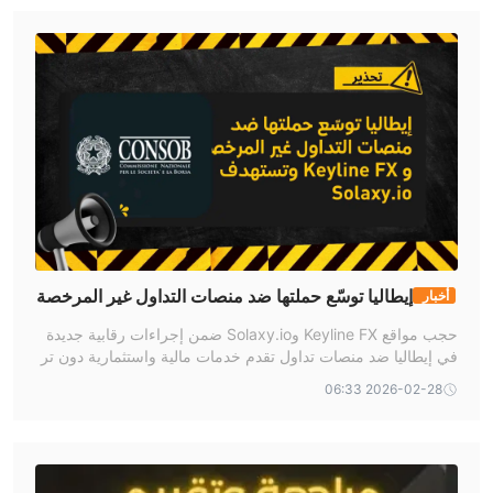
إيطاليا توسّع حملتها ضد منصات التداول غير المرخصة
أخبار
وتستهدف Keyline FX و Solaxy.io
حجب مواقع Keyline FX وSolaxy.io ضمن إجراءات رقابية جديدة
في إيطاليا ضد منصات تداول تقدم خدمات مالية واستثمارية دون تر
خيص.
2026-02-28 06:33