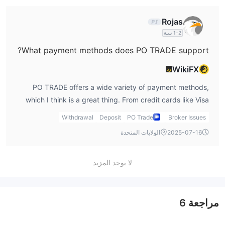
Overall, PO TRADE reviews suggest it’s a good platform
for traders who prefer a limited selection of assets.
Rojas
1-2 سنة
What payment methods does PO TRADE support?
WikiFX
رد
PO TRADE offers a wide variety of payment methods,
which I think is a great thing. From credit cards like Visa
and MasterCard to bank transfers and cryptocurrencies, I
Withdrawal
Deposit
PO Trade
Broker Issues
appreciate the flexibility this gives me. I personally use
2025-07-16
الولايات المتحدة
cryptocurrency to fund my account, and I found it to be a
smooth process on PO TRADE. If you're curious about
لا يوجد المزيد
payment options, I’d recommend checking out the PO
TRADE demo to try out various methods.
مراجعة
6