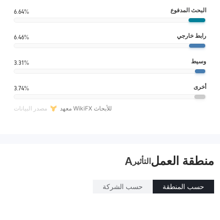
البحث المدفوع
6.64%
رابط خارجي
6.46%
وسيط
3.31%
أخرى
3.74%
معهد WikiFX للأبحاث
مصدر البيانات
منطقة العمل
A
التأثير
حسب المنطقة
حسب الشركة