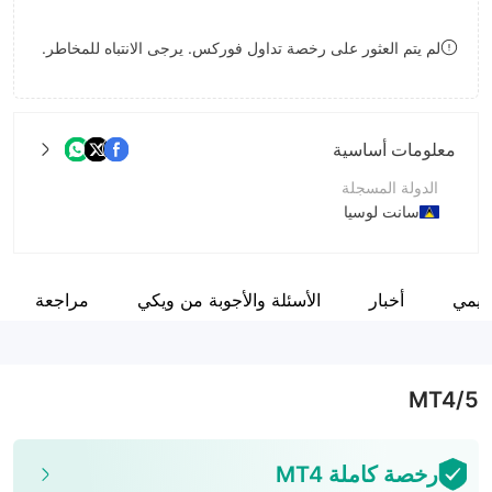
8
9
لم يتم العثور على رخصة تداول فوركس. يرجى الانتباه للمخاطر.
9
معلومات أساسية
الدولة المسجلة
سانت لوسيا
فترة التشغيل
5-10 سنوات
نظيمي
أخبار
الأسئلة والأجوبة من ويكي
مراجعة
اسم الشركة
PO TRADE LTD
MT4/5
رخصة كاملة MT4