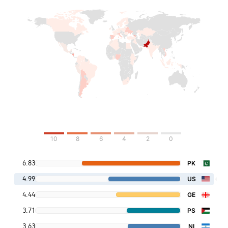
10
8
6
4
2
0
6.83
PK
4.99
US
4.44
GE
3.71
PS
3.63
NI