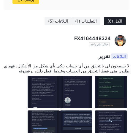
الكل
(6)
التعليقات
(1)
البلاغات
(5)
FX4164448324
خلال عام واحد
تقرير
البلاغات
لا يسمحون لي بالتحقق من أي حساب بنكي بأي شكل من الأشكال، فهم ي
طلبون مني فقط التحقق من الحساب وعندما أفعل ذلك، يرفضونه