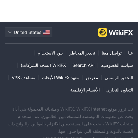
United States
عنا
|
تواصل معنا
|
تحذير المخاطر
|
بنود الاستخدام
|
سياسة الخصوصية
|
Search API
|
WikiFX (نسخة الشركات)
|
التحقق الرسمي
|
معرض
|
معهد WikiFX للأبحاث
|
مساعدة VPS
|
التعاون التجاري
|
الأقسام الإقليمية
نت تزور موقع WikiFX. WikiFX Internet ومنتجاته المحمولة هي أداة
بحث عن معلومات المؤسسة للمستخدمين العالميين. عند استخدام
منتجات WikiFX ، يجب على المستخدمين الالتزام بالقوانين واللوائح ذات
الصلة بالدولة والمنطقة التي يتواجدون فيها.