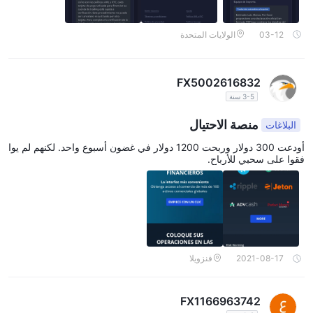
03-12
الولايات المتحدة
FX5002616832
3-5 سنة
منصة الاحتيال
البلاغات
أودعت 300 دولار وربحت 1200 دولار في غضون أسبوع واحد. لكنهم لم يوا
فقوا على سحبي للأرباح.
2021-08-17
فنزويلا
FX1166963742