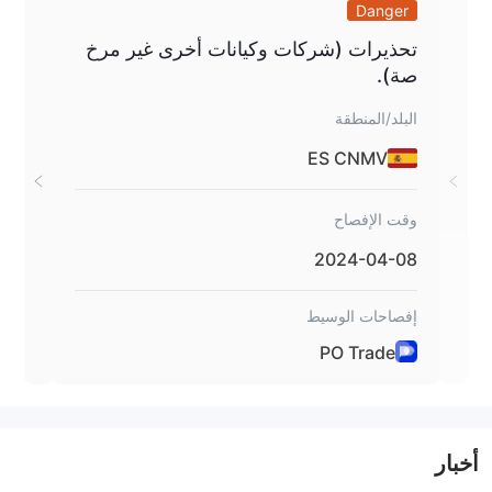
ing
Danger
إليك خمسة أمثلة لكل نوع من أنواع الدفع.
تحذيرات (شركات وكيانات أخرى غير مرخ
صة).
القان
البلد/المنطقة
البلد
I
ES CNMV
وقت الإفصاح
وقت ا
-20
2024-04-08
إفصاحات الوسيط
إفصا
PO Trade
أخبار