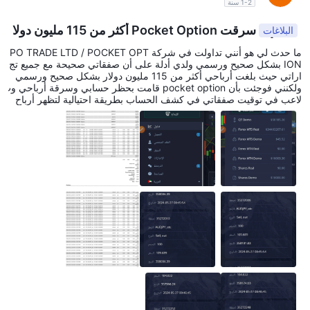
1-2 سنة
سرقت Pocket Option أكثر من 115 مليون دولا
البلاغات
ر من أرباحي
ما حدث لي هو أنني تداولت في شركة PO TRADE LTD / POCKET OPT
ION بشكل صحيح ورسمي ولدي أدلة على أن صفقاتي صحيحة مع جميع تج
اراتي حيث بلغت أرباحي أكثر من 115 مليون دولار بشكل صحيح ورسمي
ولكنني فوجئت بأن pocket option قامت بحظر حسابي وسرقة أرباحي وت
لاعب في توقيت صفقاتي في كشف الحساب بطريقة احتيالية لتظهر أرباح
ي بسبب خلل تقني ولكن pocket option لا يعلم أن لدي لقطات شاشة م
وثقة لجميع صفقاتي داخل التطبيق في حسابي والتي تثبت التوقيت الصحيح
وصحة صفقاتي وأرباحي وبالتالي فإن الاحتيال الذي يقوم به pocket optio
n لن يفيده ولن أتنازل عن حقي على الإطلاق وسأستمر في المطالبة بحقي
حتى استعيد جميع أرباحي. حيث يمكن أن يتسبب التداول في خسارة ملايين
الدولارات وأيضًا في كسب ملايين الدولارات وبالتالي ليس لأي شركة الحق
في مصادرة أرباح أي عميل.