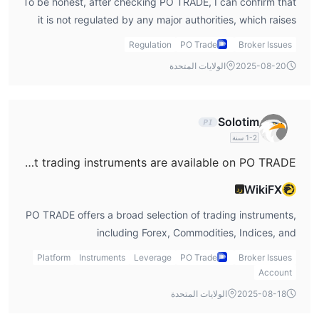
To be honest, after checking PO TRADE, I can confirm that
it is not regulated by any major authorities, which raises
some concerns for me. Since there’s no oversight, I think it
Regulation
PO Trade
Broker Issues
makes the platform riskier for traders. If you're looking for
2025-08-20
الولايات المتحدة
a secure environment, I would suggest exploring more
regulated options for your trading. In my personal PO
TRADE broker review, the lack of regulation is a significant
Solotim
factor to consider.
1-2 سنة
What trading instruments are available on PO TRADE?
WikiFX
رد
PO TRADE offers a broad selection of trading instruments,
including Forex, Commodities, Indices, and
Cryptocurrencies, which I personally find appealing. I
Platform
Instruments
Leverage
PO Trade
Broker Issues
enjoy having access to a variety of markets, but I also
Account
noticed that there are no bonds or ETFs available, which
2025-08-18
الولايات المتحدة
might limit some traders looking for more diversity.