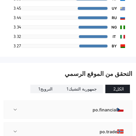
3.45
UY
3.44
RU
3.34
NG
3.32
IT
3.27
BY
التحقق من الموقع الرسمي
الكل
2
جمهورية التشيك
1
النرويج
1
po.financial
po.trade