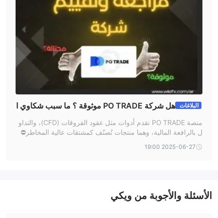
هل شركة PO TRADE موثوقة ؟ ما سبب شكاوي ا
البلاغات
لعملاء ؟
منصة PO TRADE تقدم أدوات مثل عقود الفروقات (CFD)، والتداو
ل بالرافعة المالية، وهما منتجات تُصنّف كمشتقات عالية المخاطر⛔
2025-06-27 19:00
الأسئلة والأجوبة من ويكي