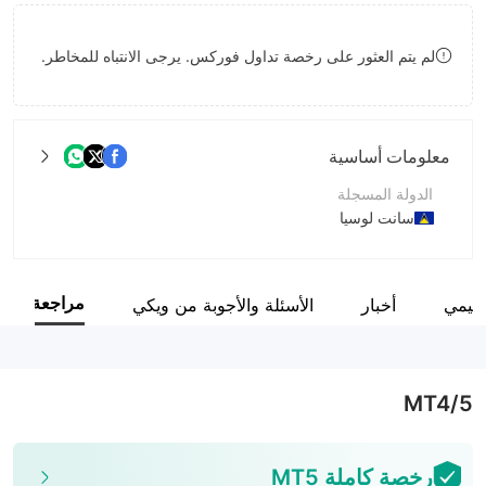
8
لم يتم العثور على رخصة تداول فوركس. يرجى الانتباه للمخاطر.
9
معلومات أساسية
الدولة المسجلة
سانت لوسيا
فترة التشغيل
2-5 سنوات
مراجعة
نظيمي
أخبار
الأسئلة والأجوبة من ويكي
اسم الشركة
BEIRMAN CAPITAL LIMITED
MT4/5
رخصة كاملة MT5