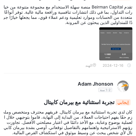
تقدم Beirman Capital منصة سهلة الاستخدام مع مجموعة متنوعة من خيا
رات التداول، بما في ذلك انتشارات تنافسية ورافعة مالية عالية. توفر أنواعًا
متعددة من الحسابات وموارد تعليمية ودعم عملاء قوي، مما يجعلها خيارًا جي
دًا للمتداولين الذين يبحثون عن المرونة.
2024-12-16
الهند
Adam Jhonson
1-2 سنة
تجربة استثنائية مع بيرمان كابيتال
إيجابي
كان لدي تجربة استثنائية مع بيرمان كابيتال. فريقهم محترف ومتخصص وملت
زم حقًا بفهم احتياجات العملاء. من البداية إلى النهاية، قاموا بتوجيهي خلال ا
لعملية بوضوح وعناية، مع الأخذ دائمًا في اعتبار مصلحتي الأفضل. تجاوزت
رؤىهم الاستراتيجية واهتمامهم بالتفاصيل توقعاتي. أوصي بشدة بيرمان كابي
تال لأي شخص يبحث عن وسيط موثوق في استكشاف الفرص المالية.