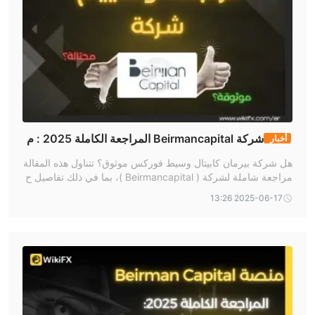
شركة Beirmancapital المراجعة الكاملة 2025 : م
أخبار
وثوقة أم احتيال ؟
هل شركة بيرمان كابيتال وسيط فوركس موثوق؟ تتناول هذه المقالة
مراجعة شاملة لشركة ( Beirmancapital )، بما في ذلك تفاصيل ح
ول لوائحها، ومنتجات التداول، وبرامجها، وعمليات الإيداع والسحب.
2025-06-17 13:26