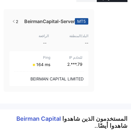
BeirmanCapital-Server
MT5
2
البلد/المنطقة
الرافعة
--
--
للخادم IP
Ping
79.***.2
⁦164 ms⁩
BEIRMAN CAPITAL LIMITED
المستخدمون الذين شاهدوا
Beirman Capital
شاهدوا أيضًا..