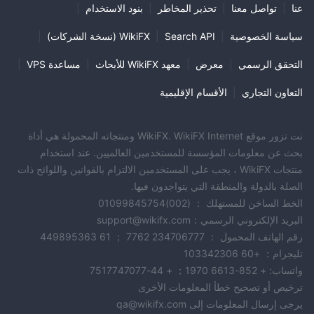
عنا
|
تواصل معنا
|
تحذير المخاطر
|
بنود الاستخدام
|
سياسة الخصوصية
|
Search API
|
WikiFX (نسخة الشركات)
|
التحقق الرسمي
|
معرض
|
معهد WikiFX للأبحاث
|
مساعدة VPS
|
التعاون التجاري
|
الأقسام الإقليمية
نت تزور موقع WikiFX. WikiFX Internet ومنتجاته المحمولة هي أداة
بحث عن معلومات المؤسسة للمستخدمين العالميين. عند استخدام
منتجات WikiFX ، يجب على المستخدمين الالتزام بالقوانين واللوائح ذات
الصلة بالدولة والمنطقة التي يتواجدون فيها.
الخط الساخن للمستهلك ： (002)01099845754
البريد الإلكتروني الرسمي：support@wikifx.com
رقم الهاتف المحمول ： 234706777 7762 ； 61 449895363
تليجرام： +60 103342306
واتساب: + 852-6613 1970； + 44-7517747077
ترخيص أو تصحيح خطأ المعلومات الأخرى
يرجى إرسال المعلومات إلى qa@wikifx.com