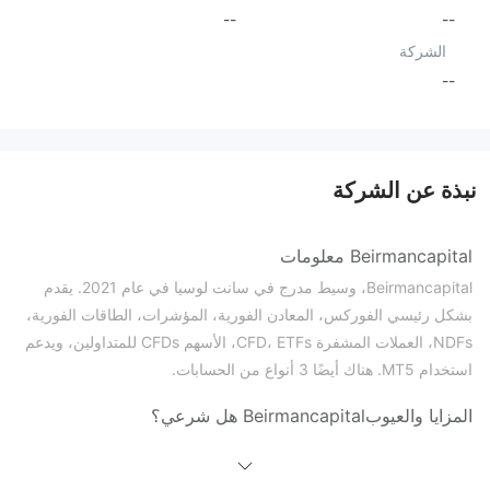
--
--
الشركة
--
نبذة عن الشركة
Beirmancapital معلومات
Beirmancapital، وسيط مدرج في سانت لوسيا في عام 2021. يقدم
بشكل رئيسي الفوركس، المعادن الفورية، المؤشرات، الطاقات الفورية،
NDFs، العملات المشفرة CFD، ETFs، الأسهم CFDs للمتداولين، ويدعم
استخدام MT5. هناك أيضًا 3 أنواع من الحسابات.
المزايا والعيوب
Beirmancapital هل شرعي؟
Beirmancapital م regمنظم بواسطة شبكة مكافحة جرائم المال
(FinCEN) في الولايات المتحدة. يحمل ترخيص الخدمات المالية (رقم