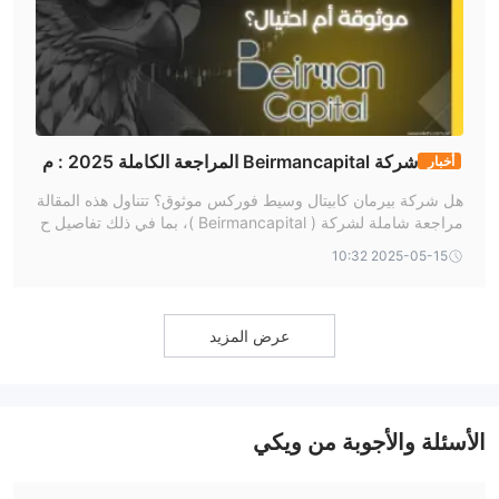
شركة Beirmancapital المراجعة الكاملة 2025 : م
أخبار
وثوقة أم احتيال ؟
هل شركة بيرمان كابيتال وسيط فوركس موثوق؟ تتناول هذه المقالة
مراجعة شاملة لشركة ( Beirmancapital )، بما في ذلك تفاصيل ح
ول لوائحها، ومنتجات التداول، وبرامجها، وعمليات الإيداع والسحب.
2025-05-15 10:32
عرض المزيد
الأسئلة والأجوبة من ويكي