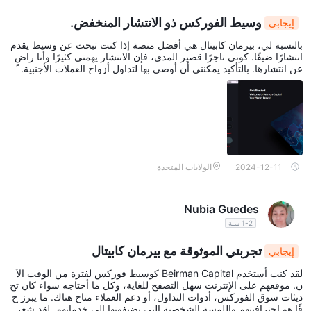
وسيط الفوركس ذو الانتشار المنخفض.
إيجابي
بالنسبة لي، بيرمان كابيتال هي أفضل منصة إذا كنت تبحث عن وسيط يقدم
انتشارًا ضيقًا. كوني تاجرًا قصير المدى، فإن الانتشار يهمني كثيرًا وأنا راضٍ
عن انتشارها. بالتأكيد يمكنني أن أوصي بها لتداول أزواج العملات الأجنبية.
2024-12-11
الولايات المتحدة
Nubia Guedes
1-2 سنة
تجربتي الموثوقة مع بيرمان كابيتال
إيجابي
لقد كنت أستخدم Beirman Capital كوسيط فوركس لفترة من الوقت الآ
ن. موقعهم على الإنترنت سهل التصفح للغاية، وكل ما أحتاجه سواء كان تح
ديثات سوق الفوركس، أدوات التداول، أو دعم العملاء متاح هناك. ما يبرز ح
قًا هو احترافيتهم واللمسة الشخصية التي يضيفونها إلى خدماتهم. لقد شعر