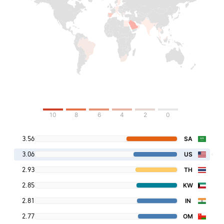
10
8
6
4
2
0
3.56
SA
3.06
US
2.93
TH
2.85
KW
2.81
IN
2.77
OM