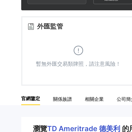
2
8
9
3
9
外匯監管
4
5
暫無外匯交易類牌照，請注意風險！
6
7
官網鑒定
關係族譜
相關企業
公司簡
8
9
瀏覽
TD Ameritrade 德美利
的