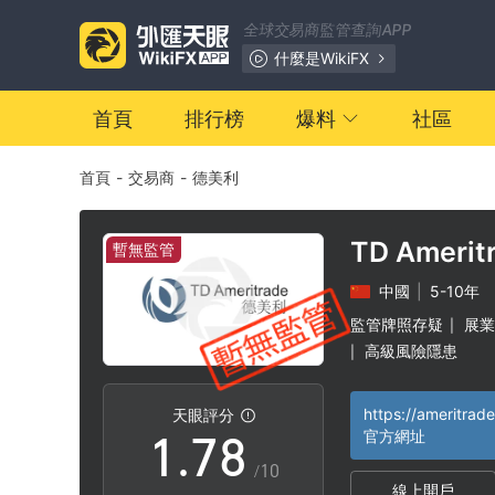
0
1
全球交易商監管查詢APP
1
2
什麼是WikiFX
2
3
首頁
排行榜
爆料
社區
首頁
-
交易商
-
德美利
3
4
4
5
TD Amerit
暫無監管
中國
|
5-10年
5
6
監管牌照存疑
展業
|
高級風險隱患
|
0
6
7
https://ameritrad
天眼評分
1
.
7
8
官方網址
/10
線上開戶