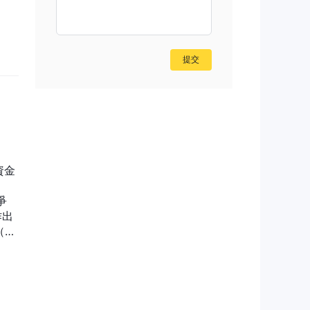
而，
提交
险
不
台以
绘图
。
機和
90
出
可