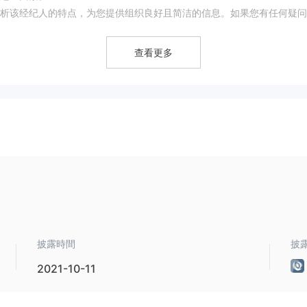
析该经纪人的特点，为您提供组织良好且简洁的信息。如果您有任何疑问
将提供简洁的总结，帮助您轻松了解该经纪人的特点。
查看更多
务的信息变得困难。
，这增加了与他们投资的风险。
可能會令人沮喪。
。
其官方网站的不可访问性
任何政府或金融机构的监督。此外，
对其交
披露時間
披
itrade投资相关的风险。
重要的是在做出最终决定之前进行彻底的研究，并权衡潜在风险与收益。通常建议
2021-10-11