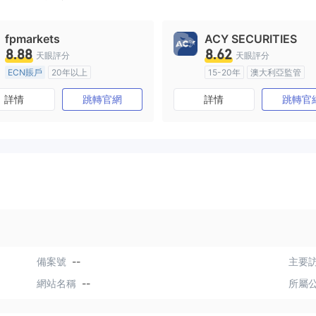
fpmarkets
ACY SECURITIES
8.88
8.62
天眼評分
天眼評分
ECN賬戶
20年以上
15-20年
澳大利亞監管
澳大利亞監管
全牌照 (MM)
全牌照 (MM)
主標MT4
詳情
跳轉官網
詳情
跳轉官
主標MT4
備案號
--
主要訪
網站名稱
--
所屬