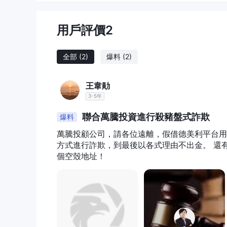
市场工具
TD Ameritrade提供了各种资产类别的广泛交易工具。
用戶評價
股票
2
-
：TD Ameritrade 允许交易各大交易所
交易所交易基金（Exchange-Traded Funds
-
组合。TD Ameritrade提供了一系列的交易所
全部
(2)
爆料
(2)
共同基金
-
：TD Ameritrade 提供了对各种
资者将他们的资金集中起来，提供对多种证券的分散投
王韋勛
選擇權
-
：TD Ameritrade 提供選擇權交易
3-5年
用於避險或槓桿等策略。
固定收益
聯合萬騰投資進行殺豬盤式詐欺
-
爆料
：TD Ameritrade 提供了多种固
投资组合提供收入和多样化。
萬騰投顧公司，請各位遠離，假借德美利平台用
期貨
-
：TD Ameritrade為對商品、貨幣、利
方式進行詐欺，到最後以各式理由不出金。 還
價格走勢進行投機。
個空殼地址！
外匯
-
：TD Ameritrade 提供進入外匯市場
利用匯率波動獲利。
保证金借贷服务
此外，TD Ameritrade 提供
，允许
理和投资经纪账户中的闲置资金。