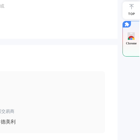
或
TOP
Chrome
易平
露交易商
选
德美利