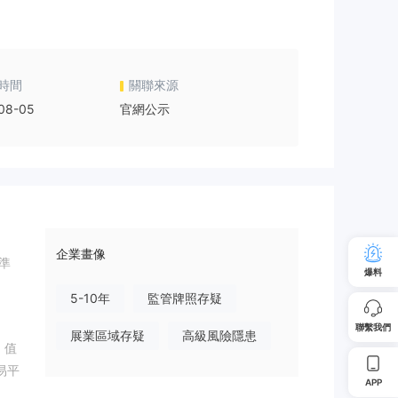
時間
關聯來源
08-05
官網公示
企業畫像
取準
爆料
5-10年
監管牌照存疑
聯繫我們
展業區域存疑
高級風險隱患
，值
易平
APP