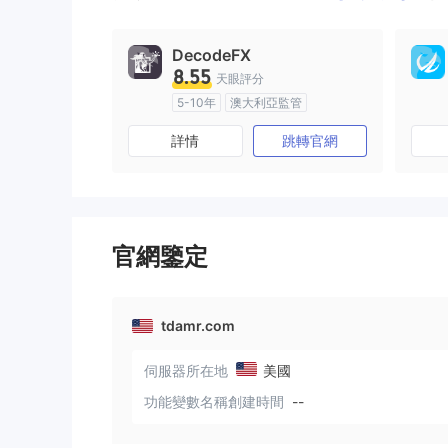
DecodeFX
8.55
天眼評分
5-10年
澳大利亞監管
全牌照 (MM)
主標MT4
詳情
跳轉官網
官網鑒定
tdamr.com
伺服器所在地
美國
功能變數名稱創建時間
--