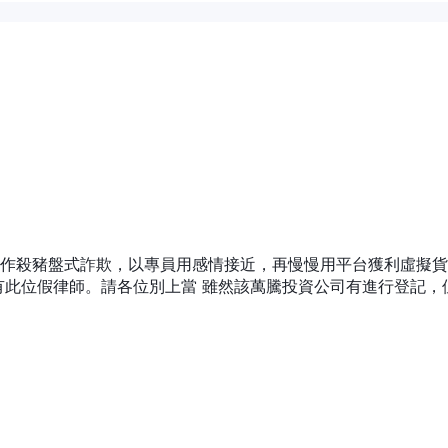
上市公司的股票，为投资者提供购买和出售个别公司股份的机会。
）
：交易所交易基金是在股票交易所上交易的投资基金，代表着多元化的
交易基金，为投资者提供广泛的市场暴露或针对特定行业或资产类别。
共同基金的访问，包括指数基金、主动管理基金和目标日期退休基金。共同基金允
资。
，讓投資者有機會買入或賣出基礎證券的選擇權合約。選擇權提供潛在的靈活性，
定收益产品的访问，包括债券、国债、存款证明（CDs）和市政债券。这些工具可
作殺豬盤式詐欺，以專員用感情接近，再慢慢用平台獲利虛擬貨
率和股票指數感興趣的投資者提供期貨交易。期貨合約允許投資者對這些資產的未
有此位假律師。請各位別上當 雖然該萬騰投資公司有進行登記，
的途徑，讓投資者進行貨幣交易。外匯交易可以涉及買入一種貨幣並賣出另一種貨
投资者借款以潜在地增加他们的交易活动，同时还提供现金管理服务，帮