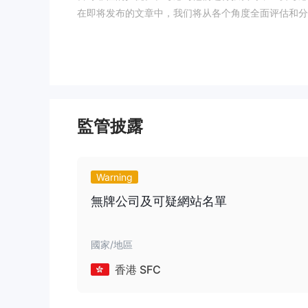
在即将发布的文章中，我们将从各个角度全面评估和分
兴趣，我们鼓励您继续阅读。在文章的结论部分，我们
优点和缺点
TD Ameritrade的优点：
- 提供多种交易工具供用户选择。
TD Ameritrade的缺点：
監管披露
目前，他们的网站无法访问，这使得获取有关他们的服
- TD Ameritrade未受任何政府或金融机构的监管
他們並未提供任何聯繫方式，這對需要協助的用戶來說
Warning
- TD Ameritrade不提供对流行的交易平台MT4的支持
無牌公司及可疑網站名單
TD Ameritrade是安全的还是骗局？
适当的监管
TD Ameritrade缺乏
意味着它们没有受到
國家/地區
台的可靠性产生了怀疑。这些因素显著增加了与TD Amer
如果您正在考虑与TD Ameritrade进行投资，
香港 SFC
择受到良好监管的经纪人以保护您的资金。