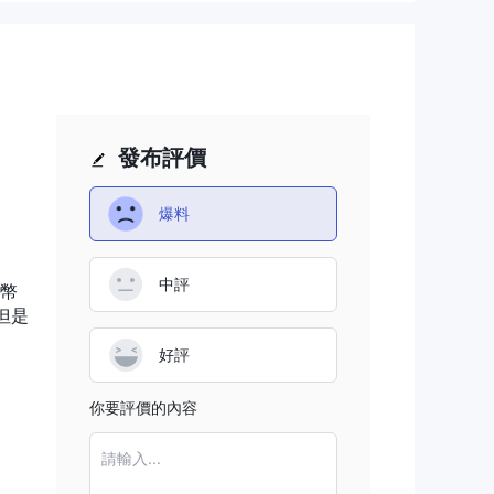
证券
许投
發布評價
並可
爆料
以为
中評
幣
來
但是
好評
幣，
你要評價的內容
助管
請輸入...