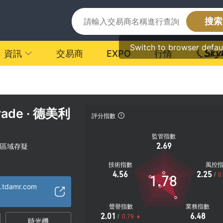
搜索
Switch to browser defau
資訊
交易商
EXPO
行情
rade · 德美利
評分指數
監管指數
2.69
區域存疑
技術指數
風控
4.56
2.25
/
0
1.78
e.tdamr.com
聲譽指數
業務指數
2.01
6.48
/
0.79
時光機