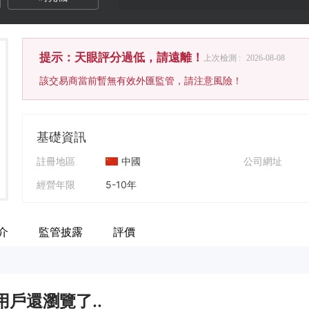
提示：天眼評分過低，請遠離！
上次檢測 :
2026-08-08
該交易商當前暫無有效外匯監管，請注意風險！
基礎資訊
註冊地區
中國
公司網址
經營年限
5-10年
公司全稱
TD Ameritrade
介
監管披露
評價
用戶還瀏覽了..