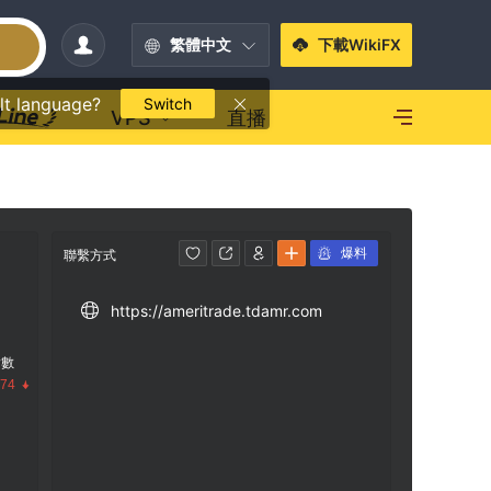
繁體中文
下載WikiFX
lt language?
Switch
VPS
直播
爆料
聯繫方式
https://ameritrade.tdamr.com
指數
.74