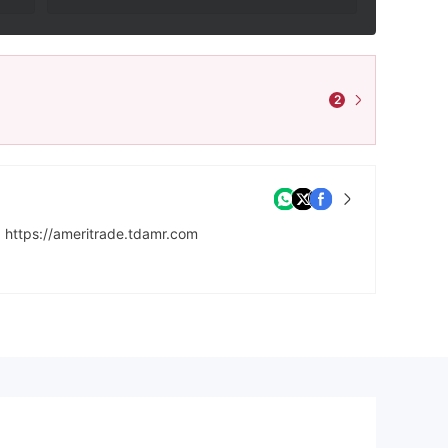
2
https://ameritrade.tdamr.com