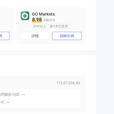
GO Markets
8.98
天眼評分
20年以上
澳大利亞監管
全牌照 (MM)
cTrader
網
詳情
跳轉官網
172.67.208.85
問國家/地區
--
公司
--