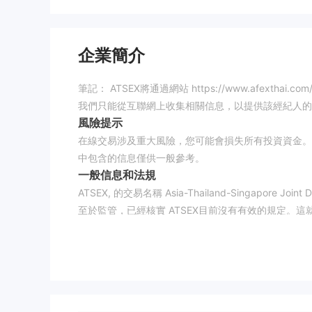
企業簡介
筆記： ATSEX將通過網站 https://www.afe
我們只能從互聯網上收集相關信息，以提供該經紀人的
風險提示
在線交易涉及重大風險，您可能會損失所有投資資金。
中包含的信息僅供一般參考。
一般信息和法規
ATSEX, 的交易名稱 Asia-Thailand-Singapore 
至於監管，已經核實 ATSEX目前沒有有效的規定。這就
1.44/10 分的原因。請注意風險。
客戶支持
不幸的是，我們沒有找到任何有用的信息 ATSEX在
或公司地址，以便他們的客戶與他們取得聯繫。
優點缺點