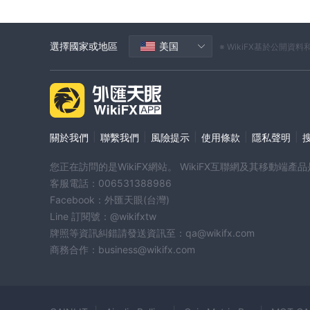
選擇國家或地區
美国
※ WikiFX基於公
|
|
|
|
|
關於我們
聯繫我們
風險提示
使用條款
隱私聲明
您正在訪問的是WikiFX網站。 WikiFX互聯網及其移動
客服電話：006531388986
Facebook：外匯天眼(台灣)
Line 訂閱號：@wikifxtw
牌照等資訊糾錯請發送資訊至：qa@wikifx.com
商務合作：business@wikifx.com