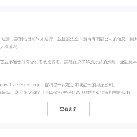
xthai.com/ 運營，該網站目前尚未運行，並且無法立即獲得有關該公司的信息。因
大概情況。
它並不適合所有交易者或投資者。請確保您了解所涉及的風險，並註意本
Joint Derivatives Exchange，據稱是一家在新加坡註冊的經紀公司。
是為什麼它在 wikifx 上的監管狀態被列為“無牌照”並獲得相對較低的
查看更多
互聯網上的客戶支持。通常，受監管的經紀人會透露他們的電話號碼、電子