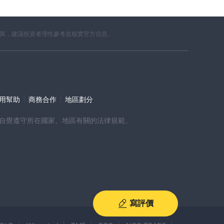
差異，建議投資者理性參考並核實官方信息。
|
|
使用幫助
商務合作
地區劃分
時，請自覺遵守所在國家、地區有關的法律規範。
寫評價