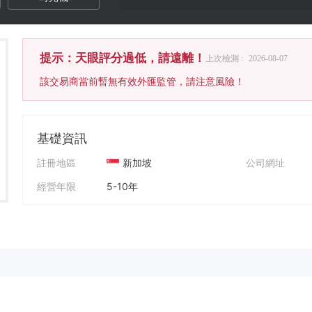
提示：天眼評分過低，請遠離！
上次檢測 :
2026-08-07
該交易商當前暫無有效外匯監管，請注意風險！
基礎資訊
註冊地區
新加坡
公司網址
經營年限
5-10年
公司全稱
Asia-Thailand-Singapore Joint Derivatives Exchange