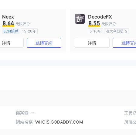
Neex
DecodeFX
8.64
8.55
天眼評分
天眼評分
ECN賬戶
15-20年
5-10年
澳大利亞監管
澳大利亞監管
全牌照 (MM)
全牌照 (MM)
主標MT4
詳情
跳轉官網
詳情
跳轉官
主標MT4
備案號
--
主要訪
網站名稱
WHOIS.GODADDY.COM
所屬