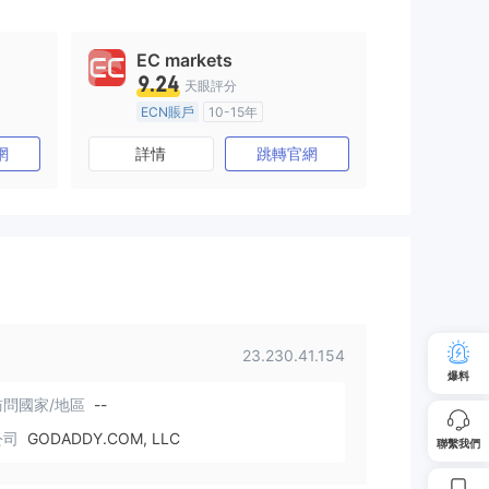
EC markets
9.24
天眼評分
ECN賬戶
10-15年
澳大利亞監管
全牌照 (MM)
網
詳情
跳轉官網
主標MT4
23.230.41.154
爆料
問國家/地區
--
公司
GODADDY.COM, LLC
聯繫我們