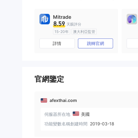
9
Mitrade
8.59
天眼評分
15-20年
澳大利亞監管
全牌照 (MM)
自研
詳情
跳轉官網
官網鑒定
afexthai.com
伺服器所在地
美國
功能變數名稱創建時間
2019-03-18