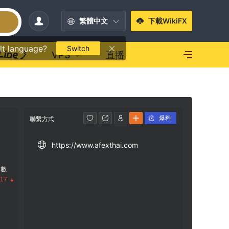
繁體中文
下載WikiFX
lt language?
Switch
VPS
直播
爆料
聯繫方式
https://www.afexthai.com
指數
.17