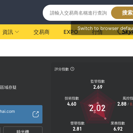
搜索
Switch to browser defau
資訊
交易商
EXPO
行情
評分指數
監管指數
2.69
區域存疑
技術指數
風控
4.60
2.88
/
0
2.02
thai.com
聲譽指數
業務指數
2.81
6.92
時光機