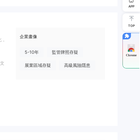
APP
TOP
企業畫像
此，
5-10年
監管牌照存疑
Chrome
文
展業區域存疑
高級風險隱患
郵件