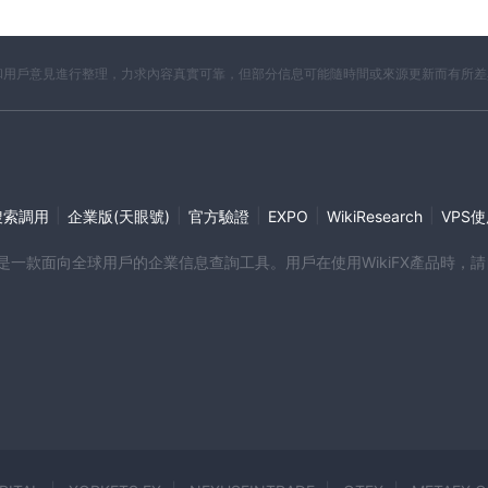
開資料和用戶意見進行整理，力求內容真實可靠，但部分信息可能隨時間或來源更新而有所
|
|
|
|
|
搜索調用
企業版(天眼號)
官方驗證
EXPO
WikiResearch
VPS
端產品是一款面向全球用戶的企業信息查詢工具。用戶在使用WikiFX產品