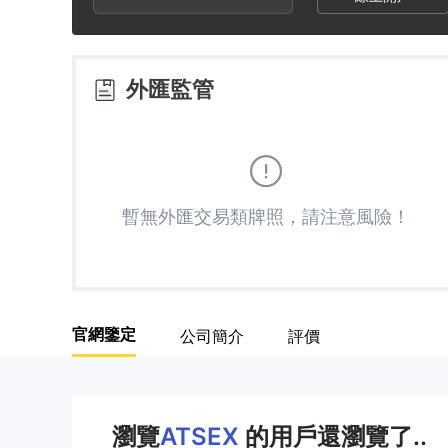
3
1
3
4
2
4
外匯監管
5
3
5
6
4
6
暫無外匯交易類牌照，請注意風險！
7
5
7
8
6
8
官網鑒定
公司簡介
評價
9
7
9
8
瀏覽
ATSEX
的用戶還瀏覽了..