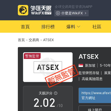
全球交易商監管查詢APP
什麼是WikiFX
首頁
排行榜
爆料
社區
首頁
-
交易商
-
ATSEX
ATSEX
暫無監管
新加坡
|
5-10年
0
0
監管牌照存疑
展業
|
高級風險隱患
|
1
1
https://www.afex
天眼評分
2
.
0
2
官方網址
/10
線上開戶