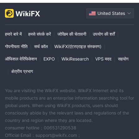
United States
हमारे बारे में
|
हमसे संपर्क करें
|
जोखिम की चेतावनी
|
उपयोग की शर्तें
|
गोपनीयता नीति
|
सर्च कॉल
|
WikiFX(एंटरप्राइज़ संस्करण)
|
ऑफिशल वेरिफिकेशन
|
EXPO
|
WikiResearch
|
VPS मदद
|
सहयोग
|
क्षेत्रीय प्रभाग
You are visiting the WikiFX website. WikiFX Internet and its
mobile products are an enterprise information searching tool for
global users. When using WikiFX products, users should
consciously abide by the relevant laws and regulations of the
country and region where they are located.
consumer hotline：006531290538
Official Email：support@wikifx.com；