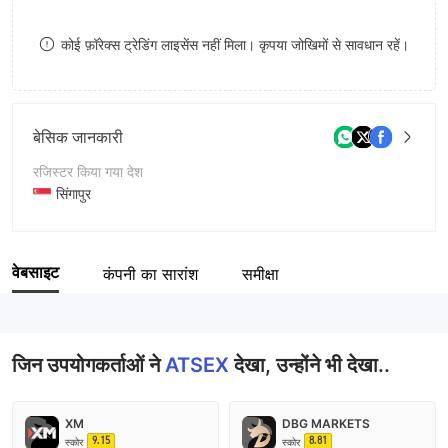
9
7
9
कोई फ़ॉरेक्स ट्रेडिंग लाइसेंस नहीं मिला। कृपया जोखिमों से सावधान रहें।
8
9
बेसिक जानकारी
रजिस्टर किया गया देश
सिंगापुर
संचालन अवधि
5-10 साल
वेबसाइट
कंपनी का सारांश
समीक्षा
कंपनी का नाम
Asia-Thailand-Singapore Joint Derivatives Exchange
जिन उपयोगकर्ताओं ने
ATSEX
देखा, उन्होंने भी देखा..
XM
DBG MARKETS
9.15
8.81
स्कोर
स्कोर