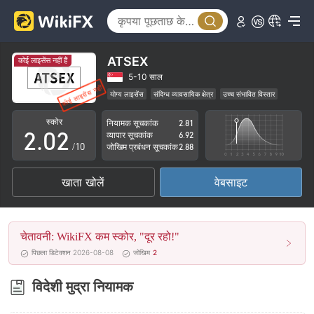
ATSEX
कोई लाइसेंस नहीं हैं
0
0
5-10 साल
योग्य लाइसेंस
संदिग्ध व्यावसायिक क्षेत्र
उच्च संभावित विस्तार
1
1
स्कोर
नियामक सूचकांक
2.81
2
.
0
2
व्यापार सूचकांक
6.92
/10
जोखिम प्रबंधन सूचकांक
2.88
3
1
3
खाता खोलें
वेबसाइट
4
2
4
5
3
5
चेतावनी: WikiFX कम स्कोर, "दूर रहो!"
6
4
6
पिछला डिटेक्शन 2026-08-08
जोखिम
2
7
5
7
विदेशी मुद्रा नियामक
8
6
8