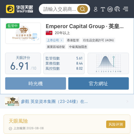
1
4
2
5
Emperor Capital Group · 英皇資本集團
3
6
監管中
20年以上
4
7
上市公司
香港監管
衍生品交易許可 (AGN)
展業區域存疑
中級風險隱患
5
8
0
天眼評分
監管指數
5.61
6
.
9
1
業務指數
8.44
/10
風控指數
8.02
7
2
時光機
官方網址
8
3
9
4
參觀 英皇資本集團（23-24樓）在香港 - 辦公室發現
5
天眼風險
6
风险评测
上次檢測 2026-08-08