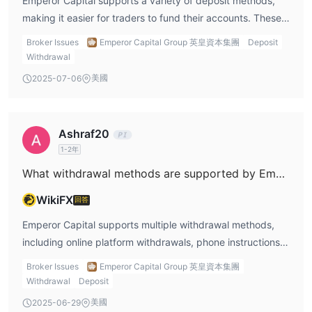
Emperor Capital supports a variety of deposit methods,
products make it a viable option for many traders. If you
making it easier for traders to fund their accounts. These
are an experienced trader who is comfortable with
include eDDA (Instant Deposit), FPS (Faster Payment
navigating complex fees and trading on a platform that
Broker Issues
Emperor Capital Group 英皇資本集團
Deposit
System), and bank transfers (ATM/Online). Additionally,
does not offer a demo account, Emperor Capital could be
Withdrawal
cheque deposits and e-cheques are accepted. While
a solid choice. Overall, while there are some factors to
美國
2025-07-06
eDDA and FPS allow for almost instant deposits, bank
consider, the broker is legitimate and operates in
transfers may take up to the same day, depending on the
compliance with regulatory standards, which offers a level
cut-off time. Cheque deposits can take up to 14 business
of security for traders.
Ashraf20
days to process, which could be inconvenient for traders
1-2年
who need to access their funds quickly. Cash deposits are
What withdrawal methods are supported by Emperor Capital?
available but are limited to HK$100,000 per day, requiring
identity proof. It’s good to know that these deposit
WikiFX
回答
methods are tailored for local traders in Hong Kong, and
Emperor Capital supports multiple withdrawal methods,
international traders may need to consider the processing
including online platform withdrawals, phone instructions,
times for bank transfers and other payment methods.
and bank cheques. Withdrawals via the online platform are
Broker Issues
Emperor Capital Group 英皇資本集團
processed the same day if requested before 11:00 a.m.,
Withdrawal
Deposit
which is a convenient feature for traders. Phone
美國
2025-06-29
instructions and bank cheques can take a little longer, but