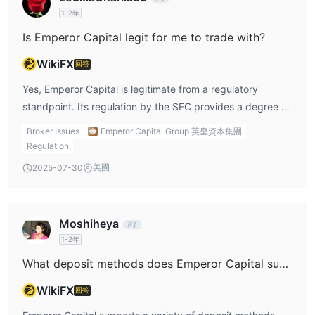
能累積，特別是對於企業行動或保證金帳戶。
1-2年
Is Emperor Capital legit for me to trade with?
交易平台
存款和提款
不收取存款或提款費用
英皇資本集團
。最低存款金額為港幣
WikiFX
回答
10,000。
Yes, Emperor Capital is legitimate from a regulatory
存款選項
standpoint. Its regulation by the SFC provides a degree of
提款選項
trust and safety for traders, as the SFC enforces strict
Broker Issues
Emperor Capital Group 英皇資本集團
standards on brokers operating in Hong Kong. However,
Regulation
it’s important to consider whether Emperor Capital meets
美國
2025-07-30
your personal trading needs. The lack of a demo account
and the complexity of its fee structure may be drawbacks
for some traders, particularly those who are just starting
Moshiheya
out or who prefer more straightforward fee structures.
1-2年
Additionally, the absence of Islamic accounts may be a
What deposit methods does Emperor Capital support?
concern for traders who need to comply with Islamic
finance principles. Despite these limitations, Emperor
WikiFX
回答
Capital’s regulatory oversight and broad range of financial