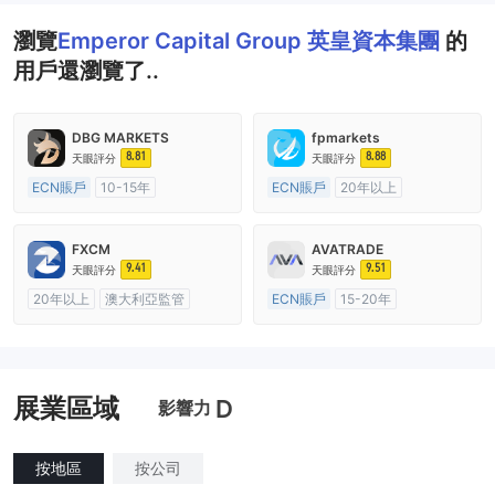
瀏覽
Emperor Capital Group 英皇資本集團
的
用戶還瀏覽了..
DBG MARKETS
fpmarkets
8.81
8.88
天眼評分
天眼評分
ECN賬戶
10-15年
ECN賬戶
20年以上
澳大利亞監管
全牌照 (MM)
澳大利亞監管
全牌照 (MM)
主標MT4
主標MT4
FXCM
AVATRADE
9.41
9.51
天眼評分
天眼評分
20年以上
澳大利亞監管
ECN賬戶
15-20年
全牌照 (MM)
主標MT4
澳大利亞監管
全牌照 (MM)
主標MT4
展業區域
D
影響力
按地區
按公司