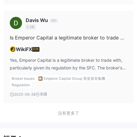
overall, the broker ensures relatively fast withdrawal times.
This flexibility in withdrawal methods enhances the user
Davis Wu
experience for traders, allowing them to choose the
1-2年
method that best suits their needs.
Is Emperor Capital a legitimate broker to trade with?
WikiFX
回答
Yes, Emperor Capital is a legitimate broker to trade with,
particularly given its regulation by the SFC. The broker's
adherence to strict regulatory standards ensures that it
Broker Issues
Emperor Capital Group 英皇資本集團
operates within a secure and regulated environment.
Regulation
However, the lack of a demo account, language limitations
美國
2025-06-28
on certain platforms, and its complex fee structure may
make it less suitable for beginner traders or those looking
沒有更多了
for a simpler trading experience. Despite these factors,
Emperor Capital’s strong regulatory framework, multiple
trading platforms, and broad range of financial products
make it a solid choice for experienced traders who are