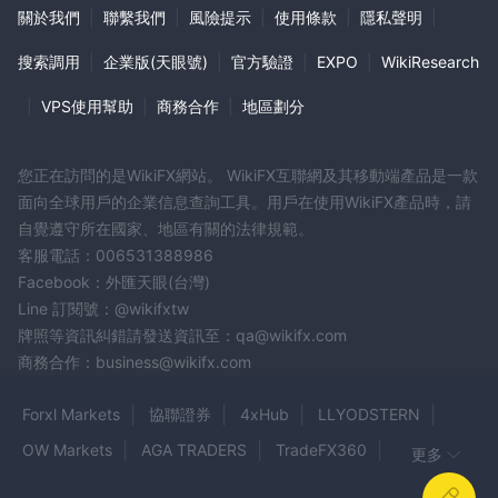
關於我們
|
聯繫我們
|
風險提示
|
使用條款
|
隱私聲明
|
搜索調用
|
企業版(天眼號)
|
官方驗證
|
EXPO
|
WikiResearch
|
VPS使用幫助
|
商務合作
|
地區劃分
您正在訪問的是WikiFX網站。 WikiFX互聯網及其移動端產品是一款
面向全球用戶的企業信息查詢工具。用戶在使用WikiFX產品時，請
自覺遵守所在國家、地區有關的法律規範。
客服電話：006531388986
Facebook：外匯天眼(台灣)
Line 訂閱號：@wikifxtw
牌照等資訊糾錯請發送資訊至：qa@wikifx.com
商務合作：business@wikifx.com
Forxl Markets
協聯證券
4xHub
LLYODSTERN
OW Markets
AGA TRADERS
TradeFX360
更多
WAYONE CAPITAL
Climax Prime