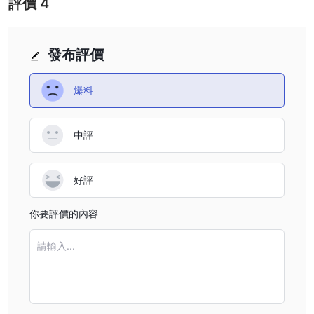
評價
4
comfortable with the broker’s fees and features. It is
essential to perform your own research and assess
whether the broker’s offerings align with your individual
發布評價
trading needs and preferences.
爆料
中評
好評
你要評價的內容
請輸入...