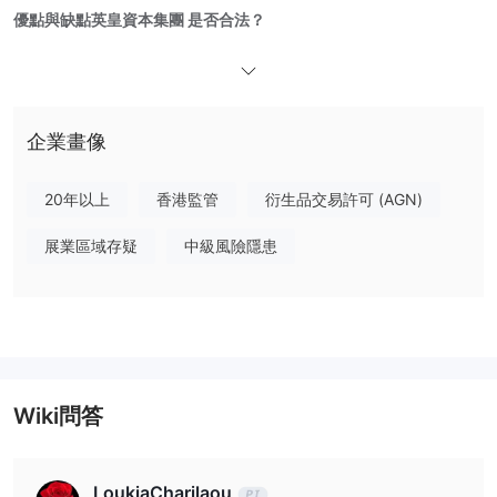
優點與缺點
英皇資本集團 是否合法？
英皇資本集團 受監管並合法。香港知名金融監管機構證券及期貨事
務監察委員會（SFC）頒發埃美利達期貨有限公司牌照AAJ095，為
2號期貨牌照。該牌照為「受監管」，自2005-03-02生效。
企業畫像
我可以在 英皇資本集團 交易什麼？
英皇資本集團 提供廣泛的全球金融服務和產品，包括證券和期貨交
20年以上
香港監管
衍生品交易許可 (AGN)
易、財富和資產管理。客戶可以進入香港和外國市場，以及風險管
理、投資組合多元化和戰略投資規劃工具。
展業區域存疑
中級風險隱患
帳戶類型
英皇資本集團 提供兩種主要的實時交易帳戶：個人投資者的個人/聯
合帳戶和機構或企業客戶的企業帳戶。他們的網站目前沒有提及模擬
帳戶或伊斯蘭（無掉期）帳戶。
Wiki問答
英皇資本集團 費用
英皇資本集團 的交易和非交易服務費用結構基本符合香港經紀商的
行業標準。雖然佣金可以協商，但客戶應注意多項監管和處理費用可
LoukiaCharilaou