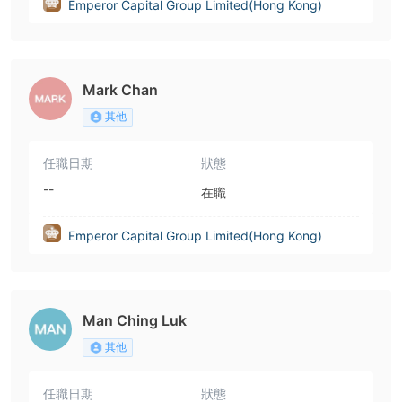
Emperor Capital Group Limited(Hong Kong)
Mark Chan
其他
任職日期
狀態
--
在職
Emperor Capital Group Limited(Hong Kong)
Man Ching Luk
其他
任職日期
狀態