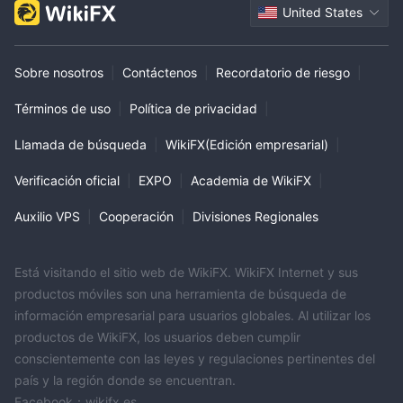
United States
Sobre nosotros
|
Contáctenos
|
Recordatorio de riesgo
|
Términos de uso
|
Política de privacidad
|
Llamada de búsqueda
|
WikiFX(Edición empresarial)
|
Verificación oficial
|
EXPO
|
Academia de WikiFX
|
Auxilio VPS
|
Cooperación
|
Divisiones Regionales
Está visitando el sitio web de WikiFX. WikiFX Internet y sus
productos móviles son una herramienta de búsqueda de
información empresarial para usuarios globales. Al utilizar los
productos de WikiFX, los usuarios deben cumplir
conscientemente con las leyes y regulaciones pertinentes del
país y la región donde se encuentran.
Facebook：wikifx.es