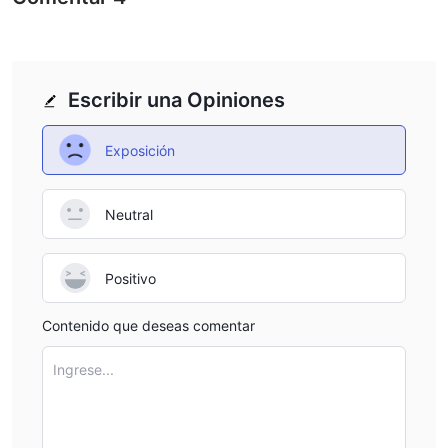
make it a solid choice for experienced traders who are
comfortable with the broker’s fees and features. It is
essential to perform your own research and assess
whether the broker’s offerings align with your individual
Escribir una Opiniones
trading needs and preferences.
Exposición
Neutral
Positivo
Contenido que deseas comentar
Ingrese...