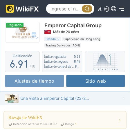
1
4
2
5
Emperor Capital Group
3
6
Regulado
Más de 20 años
4
7
Listado
Supervisión en Hong Kong
Trading Derivados (AGN)
5
8
0
Zona de negocio sospechoso
Riesgo potencial medio
Calificación
Índice regulador
5.61
6
.
9
1
Índice de negocio
8.44
/10
Índice de control de riesgo
8.02
7
2
Ajustes de tiempo
Sitio web
8
3
9
4
Una visita a Emperor Capital (23-24F) en Hong Kong - Oficina Encontrada
5
Riesgo de WikiFX
6
Detección anterior 2026-08-07
Riesgo
1