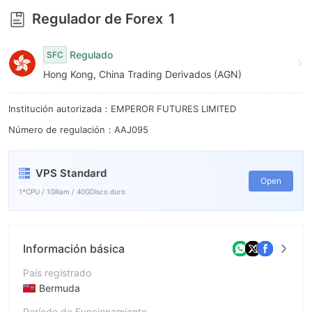
7
Regulador de Forex
1
8
Regulado
SFC
9
Hong Kong, China Trading Derivados (AGN)
Institución autorizada：EMPEROR FUTURES LIMITED
Número de regulación：AAJ095
VPS Standard
Open
1*CPU / 1GRam / 40GDisco duro
Información básica
País registrado
Bermuda
Período de Funcionamiento