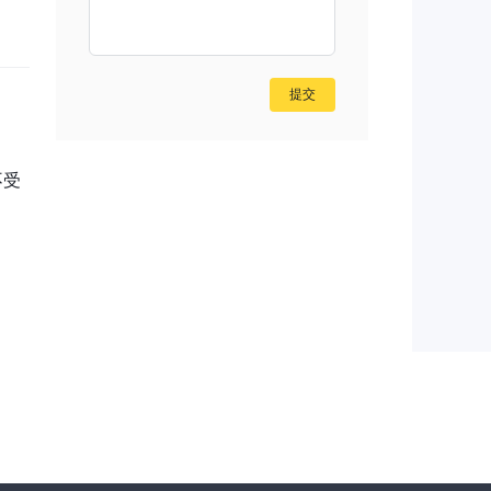
平台
。
提交
不受
rd
款要
能
在进
光