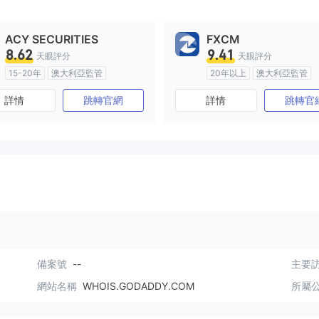
ACY SECURITIES
FXCM
8.62
9.41
天眼評分
天眼評分
15-20年
澳大利亞監管
20年以上
澳大利亞監管
全牌照 (MM)
主標MT4
全牌照 (MM)
主標MT4
詳情
跳轉官網
詳情
跳轉官
備案號
--
主要訪
網站名稱
WHOIS.GODADDY.COM
所屬