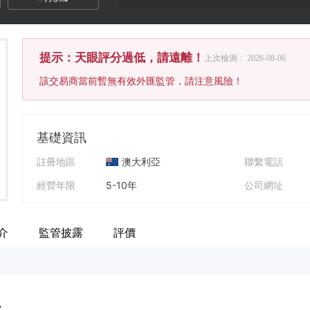
提示：天眼評分過低，請遠離！
上次檢測 :
2026-08-06
該交易商當前暫無有效外匯監管，請注意風險！
基礎資訊
註冊地區
澳大利亞
聯繫電話
經營年限
5-10年
公司網址
公司全稱
HighLow Markets Pty Ltd
公司地址
介
監管披露
評價
.