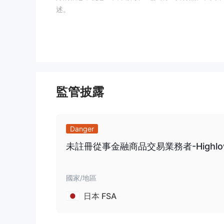
述。
优点和缺点
HighLow的优点：
- 可接受的最低存款要求，使得不同预算规模的交易者
HighLow的缺点：
- 网站功能问题，可能会影响交易体验，使导航和有
監管披露
- 有用户无法提取资金的报告，引发对经纪人可靠性和
- 缺乏对流行的MT4交易平台的支持，这可能对习惯
- 對其聲稱的ASIC監管合法性的懷疑，可能對經紀
Danger
HighLow是安全的還是騙局？
未註冊從事金融商品交易業務者-Highlow Mar
(执照号码：364
HighLow声称其由澳大利亚ASIC监管
到任何政府或金融机构的监督。因此，与HighLow
國家/地區
险和回报非常重要。一般来说，建议选择受监管的经纪
日本 FSA
市场工具
HighLow提供多种不同资产类别的交易工具，使交易