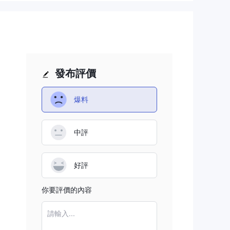
持
發布評價
特定
括流
爆料
黃
中評
好評
最低
你要評價的內容
不同
請輸入...