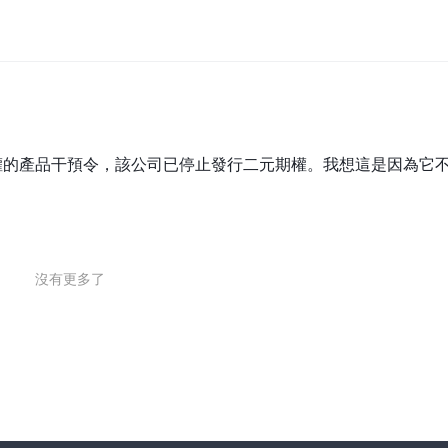
平台也可通过iPhone/iPad和Android设备的移动应用程序进行访问。该
的图表将自动更新以显示当前价格水平、交易者情绪、支付率和到期时间
供高级技术分析功能。
指标。该功能使用户能够实时监控当前的交易趋势。
二元期權的產品干預令，該公司已停止發行二元期權。我想這是因為它
样化需求。
d）和電子錢包（Neteller / Poli / Sofort / PaysafeCa
方便和適合他們交易的方法。
要时可以轻松访问他们的资金。此外，信用卡或Neteller交易的最低存
。这些灵活的存款选项旨在为所有用户提供便利和便捷，无论他们的财务
沒有更多了
交易者需要仔细评估可用信息并了解在非监管平台上交易所涉及的风险。
息。如果您遇到任何欺诈经纪人或亲自经历过此类问题，我们鼓励您在曝
尽一切努力代表您解决和解决问题。