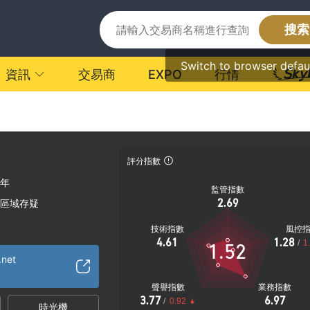
搜索
Switch to browser defau
資訊
交易商
EXPO
行情
評分指數
0年
監管指數
2.69
區域存疑
技術指數
風控
4.61
1.28
/
1
1.52
.net
聲譽指數
業務指數
3.77
6.97
/
0.92
時光機