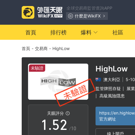
全球交易商監管查詢APP
什麼是WikiFX
0
首頁
排行榜
爆料
社區
首頁
-
交易商
-
HighLow
1
2
HighLow
未驗證
澳大利亞
|
5-1
3
0
監管牌照存疑
展業
|
高級風險隱患
|
0
4
1
https://en.highlow
天眼評分
1
.
5
2
官方網址
/10
線上開戶