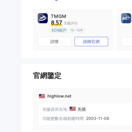
TMGM
8.57
天眼評分
ECN賬戶
10-15年
澳大利亞監管
全牌照 (MM)
詳情
跳轉官網
主標MT4
官網鑒定
highlow.net
伺服器所在地
美國
功能變數名稱創建時間
2003-11-06