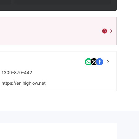
3
1300-870-442
https://en.highlow.net
Suite 3 Level 6, 580 George Street, SYDNEY NSW 2000