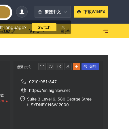
繁體中文
下載WikiFX
lt language?
Switch
VPS
直播
爆料
聯繫方式
0210-951-847
https://en.highlow.net
指數
Suite 3 Level 6, 580 George Stree
.78
t, SYDNEY NSW 2000