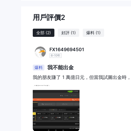
貨幣對
平台上可用的资产类别之一是货币对。HighLow提供对1
用戶評價
2
AUD/USD、CAD/JPY、CHF/JPY、EUR/AUD、EUR/
NZD/JPY、NZD/USD、USD/CAD、USD/C
仓。
全部
(2)
好評
(1)
爆料
(1)
指數
除了货币对外，HighLow还提供指数作为交易工具
FX1649694501
行业进行投机。HighLow提供了一系列指数的交易
6-10年
行的指数如标普500、纳斯达克、富时100和日经225
商品
我不能出金
爆料
此外，HighLow 將商品作為其交易工具的一部分。商
我的朋友賺了 1 萬億日元，但當我試圖出金
金、白銀、石油和天然氣等商品的機會。通過交易這些
帳戶
顧客可以選擇在HighLow上開立標準帳戶，最低存款
10澳元
存款
開立帳戶。這種存款要求的靈活性使來自
的財務能力，HighLow旨在促進包容性，確保更廣泛
交易平台