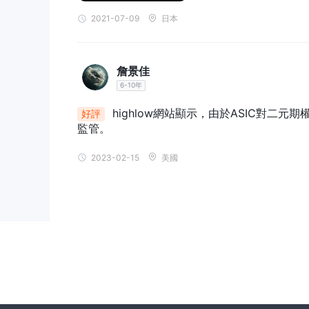
HighLow利用其专有的MarketsPulse平台，
该
2021-07-09
日本
具有独特且用户友好的界面。当选择特定资产时，下方
然而，值得注意的是，该平台上的图表相对简单，不提
此外，该平台还提供了“交易者选择”功能，作为情绪
詹景佳
6-10年
存款和提款
highlow網站顯示，由於ASIC對
好評
HighLow提供广泛的支付方式支持，满足其用户的多
監管。
這些付款選項包括銀行電匯、信用卡（VISA / MasterCar
/ GiroPay / SOPOR Pay）。
用戶可以靈活選擇最
2023-02-15
美國
允许的最低金额为$50
在提款方面，
，确保用户在需
$50
银行电汇的最低存款限额为
$10
求设定为
，而
力如何。
用户在WikiFX上的曝光度
资金提取困难的报告。
请在我们的网站上查看有关
行任何交易活动之前，建议访问我们的平台获取更多信
部分进行报告。非常感谢您的合作，我们的专家团队将