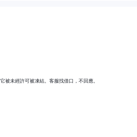
7种不同货币对的访问，包括热门货币对如AUD/JPY、AUD/NZD、
GBP、EUR/JPY、EUR/USD、GBP/AUD、GBP/JPY、GBP/USD、
HF和USD/JPY。交易者可以根据他们对外汇市场的分析和预测来对这些货币对进行
。指数代表来自不同公司的股票篮子，交易它们可以让交易者对整体市场或
机会，尽管具体可用的指数可能会有所不同。交易者可以参与指数交易，包
等。
品是可在金融市場上交易的有形商品或原材料。HighLow 提供交易者交易
時，它被未經許可被凍結。客服找借口，不回應。
商品，個人可以從供需因素或地緣政治事件引起的價格波動中潛在獲利。
50美元/歐元/英鎊
澳大利亞居民
限額為
。此外，對於
，他們有機會以
不同地區的個人能夠輕鬆訪問交易平台並開始他們的交易之旅。通過迎合
的個人都能獲得交易機會。