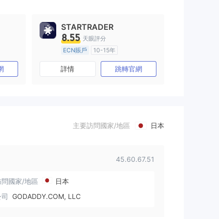
STARTRADER
8.55
天眼評分
ECN賬戶
10-15年
澳大利亞監管
全牌照 (MM)
網
詳情
跳轉官網
主標MT4
主要訪問國家/地區
日本
45.60.67.51
問國家/地區
日本
公司
GODADDY.COM, LLC