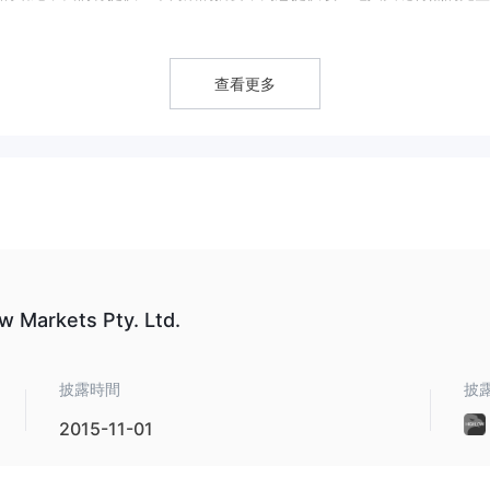
查看更多
都能够使用。
效执行交易变得困难。
信誉的担忧。
使用它或依赖MT4特定功能的交易者来说不太方便。
人的可信度和監管合規性產生懷疑。
kets Pty. Ltd.
264)
，但存在欺诈嫌疑。这意味着该经纪人缺乏有效的监管，并且没
进行投资存在重大风险。在决定投资之前，进行全面的研究并仔细评估潜在
披露時間
披
人来保护您的资金。
2015-11-01
者能够参与不同的市场。