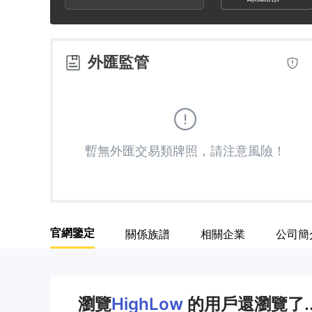
2
6
3
3
7
4
外匯監管
4
8
5
5
9
6
暫無外匯交易類牌照，請注意風險！
6
7
7
8
官網鑒定
關係族譜
相關企業
公司簡
8
9
9
瀏覽
HighLow
的用戶還瀏覽了.