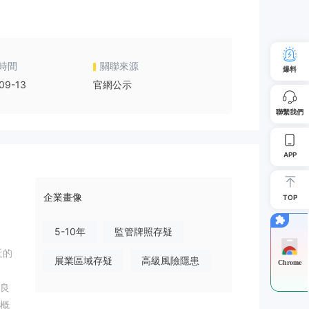
時間
關聯來源
爆料
09-13
官網公示
聯繫我們
APP
企業畫像
TOP
5-10年
監管牌照存疑
近的
展業區域存疑
高級風險隱患
Chrome
良
概