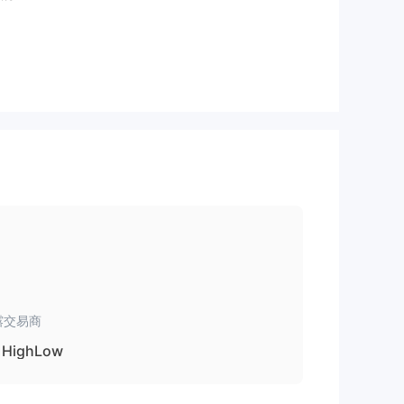
有受
的风
露交易商
HighLow