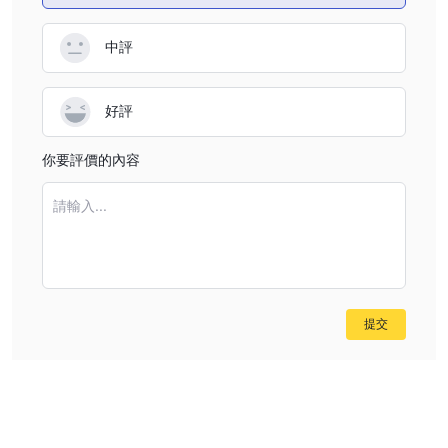
专业指导，该平台都提供必要的帮助。对于寻求专业财务顾问帮助他
中評
财富管理
们应对财富管理复杂性并实现特定目标的客户，提供
服
务。
投资咨询
此外，META OTC提供
服务，为客户提供由经验丰富的投
好評
资组合经理制定的一系列投资策略。对于寻求自动化投资解决方案的
智能投资组合
人，
功能提供了一项革命性的全自动投资咨询服务。
你要評價的內容
共同基金顾问
此外，客户还可以从
服务中受益，从独立的当地顾问
那里获得专业指导，特别适合高净值投资者。
請輸入...
交易工具
META OTC提供广泛的交易资产选择，为交易者提供参与各种市场
外
和投资机会的机会。交易者可以通过差价合约（CFDs）访问包括
汇、商品、加密货币、股票、ETF（交易所交易基金）
等在
提交
内的一系列资产。
外汇
通过
，交易者可以对不同货币之间的汇率进行投机，从外汇市
商品
场的波动中获得潜在利润。
交易使投资者能够交易各种原材料
加密货币
和资源，如黄金、石油和农产品。
为交易者提供了投资比
特币、以太坊和瑞波等数字货币的机会，利用加密货币市场的波动。