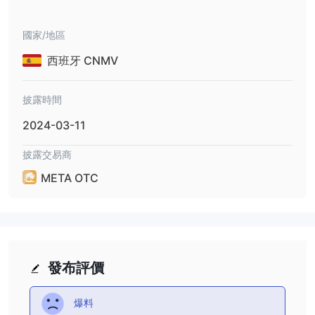
能够高效执行交易，并轻松访问必要的交易工具和功能。
各种教育资源：
该平台提供各种教育资源，包括交易员学院、初级
國家/地區
课程、交易工具教程以及股票和差价合约的见解。这些资源旨在为交
易者提供知识和技能，以做出明智的交易决策并有效地应对金融市
西班牙 CNMV
场。
缺点：
披露時間
缺乏监管监督：
META OTC在没有监管监督的情况下运营，这意
味着它可能不受监管经纪人所受到的同等程度的审查和投资者保护措
2024-03-11
施。交易者应意识到在未受监管平台上交易可能存在的潜在风险。
披露交易商
客户服务时间有限：
该平台的客户服务时间有限，这可能对需要
在正常工作时间之外寻求帮助或支持的交易者构成挑战。这可能导致
META OTC
问题解决或及时支持的延迟。
服务
投资
META OTC为投资者的需求和偏好提供一系列交易资产。
包括
各种投资产品，旨在构建多样化的投资组合。客户可以根据自己的风
發布評價
险承受能力和财务目标选择各种选项来量身定制自己的投资策略。对
于从事*交易的人来说，META OTC提供强大的工具、资源、见解和
爆料
支持，以促进高效的交易活动。无论投资者是喜欢独立交易还是寻求