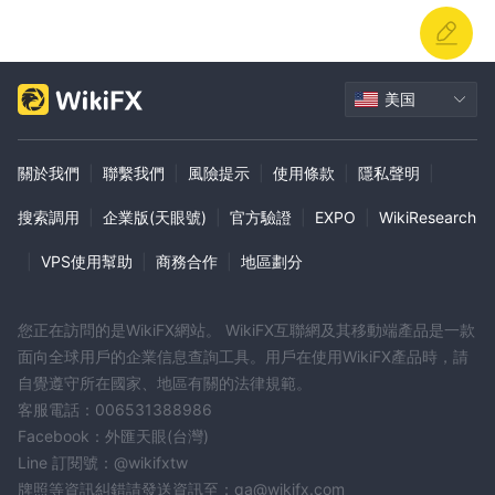
股票
此外，交易者可以访问全球股票市场的各种
，使他们能够投资
ETFs
个别公司并实现投资组合的多样化。
提供对多样化资产组合的
曝光，为寻求广泛市场曝光的投资者提供便利和灵活性。
美国
如何开设账户？
在META OTC开设账户是一个简单的过程，包括三个简单的步骤：
關於我們
|
聯繫我們
|
風險提示
|
使用條款
|
隱私聲明
|
选择账户等级并提交申请：
首先选择最适合您的交易需求和财务
目标的账户等级。一旦您做出决定，通过在线平台提交申请。申请过
搜索調用
|
企業版(天眼號)
|
官方驗證
|
EXPO
|
WikiResearch
程通常涉及提供个人信息并同意META OTC的条款和条件。
|
VPS使用幫助
|
商務合作
|
地區劃分
快速安全地添加资金：
在您的申请获得批准后，您可以迅速向您
的账户添加资金。META OTC提供便捷的存款选项，包括借记卡和
银行转账，确保安全的交易过程。通过及时为您的账户充值，您可以
您正在訪問的是WikiFX網站。 WikiFX互聯網及其移動端產品是一款
开始交易并访问平台上提供的各种工具。
面向全球用戶的企業信息查詢工具。用戶在使用WikiFX產品時，請
存取超過40,000種工具：
成功資金入帳後，您將能夠存取
自覺遵守所在國家、地區有關的法律規範。
META OTC提供的超過40,000種工具，涵蓋所有資產類別。無論您
客服電話：006531388986
對股票、債券、外匯、商品還是加密貨幣感興趣，META OTC都提
Facebook：外匯天眼(台灣)
供廣泛的交易機會。憑藉如此多樣性，交易者可以探索各種市場和投
Line 訂閱號：@wikifxtw
牌照等資訊糾錯請發送資訊至：qa@wikifx.com
資機會，實現投資組合的多樣化並追求其財務目標。