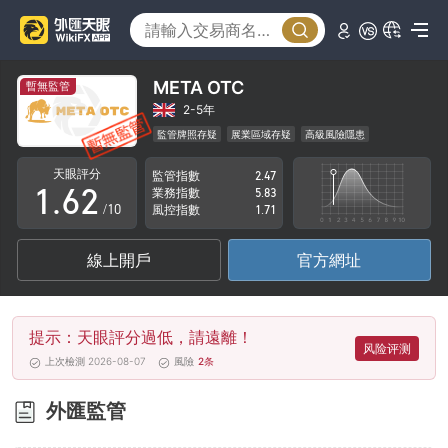
1
2
3
META OTC
暫無監管
4
0
2-5年
監管牌照存疑
展業區域存疑
高級風險隱患
0
5
1
天眼評分
監管指數
2.47
1
.
6
2
業務指數
5.83
/10
風控指數
1.71
2
7
3
線上開戶
官方網址
3
8
4
4
9
5
提示：天眼評分過低，請遠離！
5
6
风险评测
上次檢測 2026-08-07
風險
2
条
6
7
外匯監管
7
8