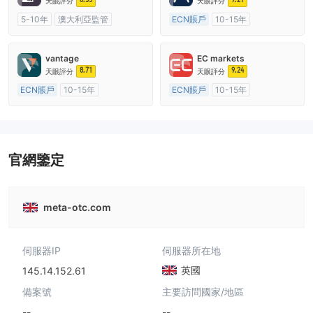
天眼評分
天眼評分
5-10年
澳大利亞監管
ECN賬戶
10-15年
全牌照 (MM)
主標MT4
澳大利亞監管
全牌照 (MM)
主標MT4
vantage
EC markets
8.71
9.24
天眼評分
天眼評分
ECN賬戶
10-15年
ECN賬戶
10-15年
澳大利亞監管
全牌照 (MM)
澳大利亞監管
全牌照 (MM)
主標MT4
主標MT4
官網鑒定
meta-otc.com
伺服器IP
伺服器所在地
英國
145.14.152.61
備案號
主要訪問國家/地區
--
--