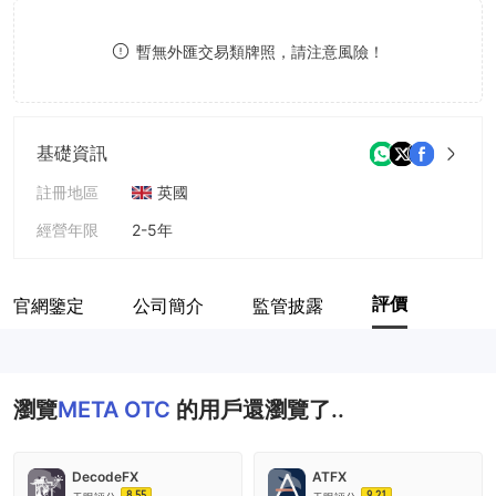
8
9
暫無外匯交易類牌照，請注意風險！
9
基礎資訊
註冊地區
英國
經營年限
2-5年
公司全稱
META OTC
評價
官網鑒定
公司簡介
監管披露
瀏覽
META OTC
的用戶還瀏覽了..
DecodeFX
ATFX
8.55
9.21