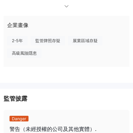
具，帮助他们做出明智的决策。
META OTC是否合法或是骗局？
META OTC在没有任何监管机构的监管下运营，可能存在透明度和
企業畫像
监管不足的问题。未受监管的交易所缺乏监管机构提供的严格监督和
法律保护。因此，用户面临更高的欺诈活动、市场操纵和安全漏洞风
2-5年
監管牌照存疑
展業區域存疑
险。
高級風險隱患
优点和缺点
优点：
多样的交易资产：
META OTC提供多种交易资产，包括外汇、商
品、加密货币、股票、ETF等。这种多样性使交易者可以探索不同的
市场，并根据自己的偏好和策略进行投资组合的多样化。
高杠杆选项：
该平台提供高达1:500的杠杆选项，允许交易者用相
監管披露
对较少的资金放大其交易头寸。这可能增加盈利机会，但也带来更高
的风险。
用户友好的交易平台：
Danger
META OTC拥有用户友好的交易平台，界
面直观、易于导航。这使得它适用于新手和有经验的交易者，使他们
警告（未經授權的公司及其他實體）.