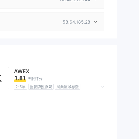
58.64.185.28
AWEX
1.81
天眼評分
2-5年
監管牌照存疑
展業區域存疑
高級風險隱患