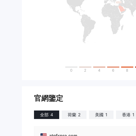
0
2
4
6
8
官網鑒定
全部
4
荷蘭
2
美國
1
香港
1
atgfxpro.com