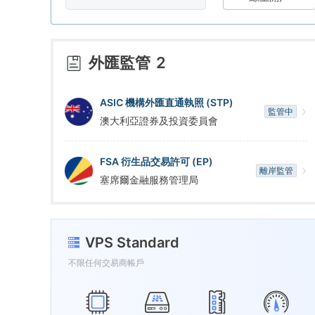
6
9
7
外匯監管
2
8
ASIC 機構外匯直通執照 (STP)
監管中
澳大利亞證券及投資委員會
9
FSA 衍生品交易許可 (EP)
離岸監管
塞席爾金融服務管理局
VPS Standard
不限任何交易商帳戶