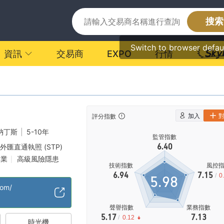
搜索
Switch to browser defau
資訊
交易商
EXPO
行情
加入
評分指數
納丁斯
|
5-10年
監管指數
6.40
外匯直通執照 (STP)
展業
高級風險隱患
|
技術指數
風控
6.94
7.15
/
0
5.98
com/
聲譽指數
業務指數
5.17
7.13
/
0.12
時光機