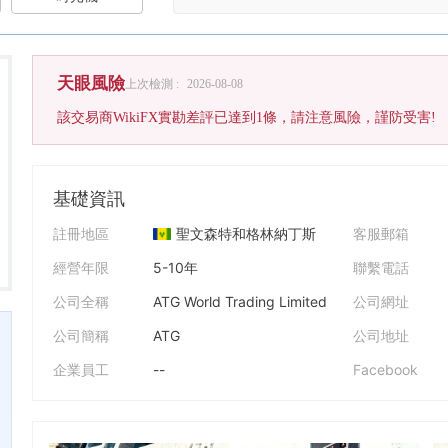
天眼風險
上次檢測 :
2026-08-08
該交易商WikiFX實勘差評已達到1條，請注意風險，謹防受害!
基礎資訊
註冊地區
聖文森特和格林納丁斯
客服郵箱
經營年限
5-10年
聯繫電話
公司全稱
ATG World Trading Limited
公司網址
公司簡稱
ATG
公司地址
企業員工
--
Facebook