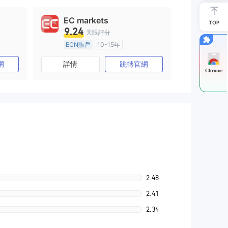
EC markets
TOP
9.24
天眼評分
ECN賬戶
10-15年
)
澳大利亞監管
全牌照 (MM)
網
詳情
跳轉官網
主標MT4
Chrome
2.48
2.41
2.34