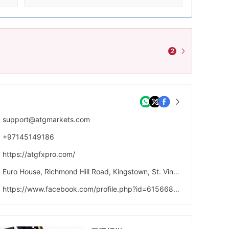
2
support@atgmarkets.com
+97145149186
https://atgfxpro.com/
Euro House, Richmond Hill Road, Kingstown, St. Vincent and the Grenadines
https://www.facebook.com/profile.php?id=61566836057631