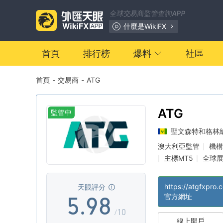
2
1
全球交易商監管查詢APP
3
2
什麼是WikiFX
0
4
3
首頁
排行榜
爆料
社區
首頁
-
交易商
-
ATG
1
5
4
2
6
5
ATG
監管中
聖文森特和格林
3
7
6
澳大利亞監管
機構
|
主標MT5
全球
|
|
4
8
7
離岸監管
|
https://atgfxpro.
天眼評分
5
.
9
8
官方網址
/10
線上開戶