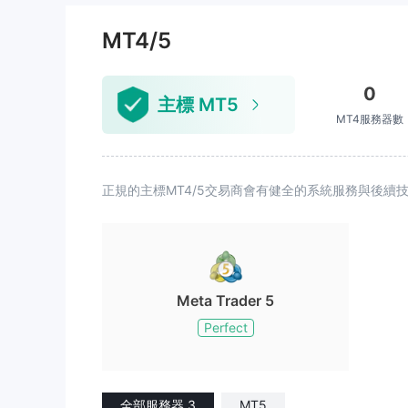
理 我会在各大平台继续发布 最后再
奉劝大家一句 千万不要注册此平台
MT4/5
就是骗人的平台......千万不要做此平
台 切记 切记 切记
0
主標 MT5
MT4服務器數
正規的主標MT4/5交易商會有健全的系統服務與後
Meta Trader 5
Perfect
全部服務器 3
MT5