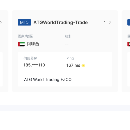
ATGWorldTrading-Trade
MT5
1
國家/地區
杠杆
阿聯酋
--
伺服器IP
Ping
185.***.110
167 ms
ATG World Trading FZCO