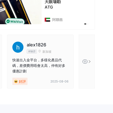
天眼場勘
ATG
阿聯酋
alex1826
null72
新加坡
未驗證
實名
未
快速出入金平台，多樣化產品代
這是一家受監管的
11
碼，差價費用唔會太高，仲有好多
以在15分鐘內到
優惠計劃
好。他們的CRM
好評
好評
2025-08-06