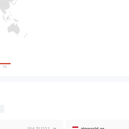
10
104.21.112.1
atgworld.ae