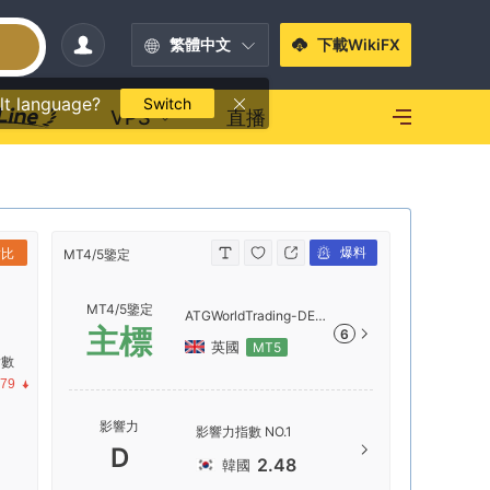
繁體中文
下載WikiFX
lt language?
Switch
VPS
直播
爆料
對比
MT4/5鑒定
MT4/5鑒定
MT4/5鑒定
ATGWorldTrading-DEM
主標
6
O
英國
MT5
指數
.79
服務器
影響力
影響力指數 NO.1
ATGWor
D
2.48
韓國
服務器