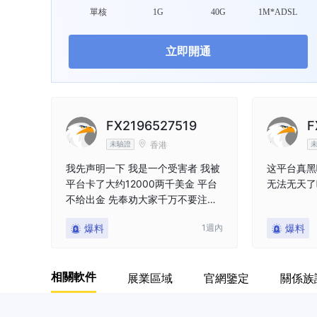
單核
1G
40G
1M*ADSL
立即開通
FX2196527519
F
香港
未驗證
我先声明一下 我是一个受害者 我被
这平台真黑
平台卡了大约12000两千美金 平台
无法无天了
不给出金 先奉劝大家千万不要注册
此平台 任何人跟你说的再好 东不要
爆料
1週內
爆料
注册此平台 就是一个大的坑 希望大
家引以为戒 就是资金盘 我这边已经
报警 大家可以看一下 我发布的照片
相關軟件
展業區域
官網鑒定
關係族
大家切记 千万不要。注册此平台 千
万不要做此平台 不给出金......平台
看到希望给处理一下 如果一直不处