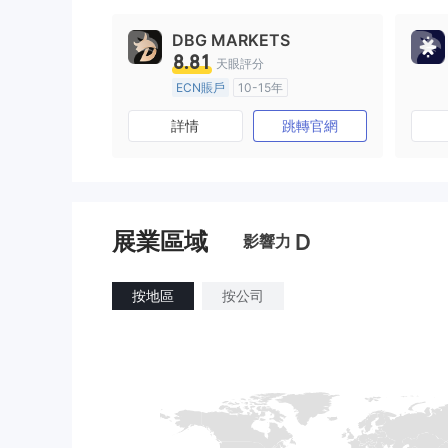
DBG MARKETS
8.81
天眼評分
ECN賬戶
10-15年
澳大利亞監管
全牌照 (MM)
詳情
跳轉官網
主標MT4
展業區域
D
影響力
按地區
按公司