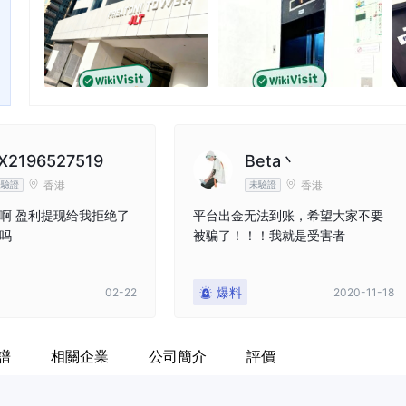
X2196527519
Beta丶
香港
香港
未驗證
未驗證
啊 盈利提现给我拒绝了
平台出金无法到账，希望大家不要
吗
被骗了！！！我就是受害者
爆料
02-22
2020-11-18
譜
相關企業
公司簡介
評價