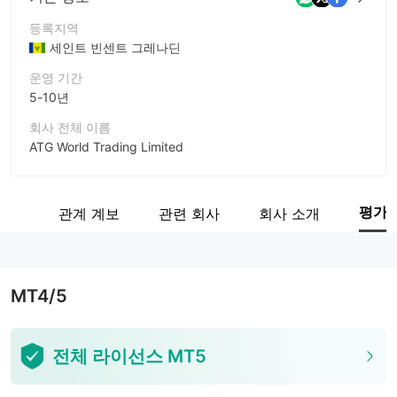
등록지역
세인트 빈센트 그레나딘
운영 기간
5-10년
회사 전체 이름
ATG World Trading Limited
회사 약칭
ATG
평가
감정
관계 계보
관련 회사
회사 소개
기업 직원
--
MT4/5
전체 라이선스 MT5