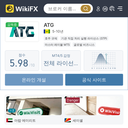
0
4
3
1
5
4
ATG
2
6
5
감독중
5-10년
3
7
6
호주 규제
기관 직접 처리 실행 라이선스 (STP)
마스터 레이블 MT5
글로벌 비즈니스
4
8
7
잠재적 위험성이 높음
역외 규제
점수
MT4/5 감정
5
.
9
8
전체 라이선스
/10
6
9
온라인 개설
공식 사이트
7
8
Danger
9
2
아랍 에미리트
세이셸