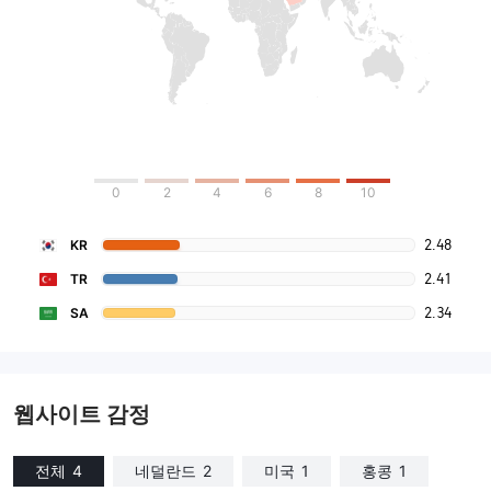
0
2
4
6
8
10
2.48
KR
2.41
TR
2.34
SA
웹사이트 감정
전체
4
네덜란드
2
미국
1
홍콩
1