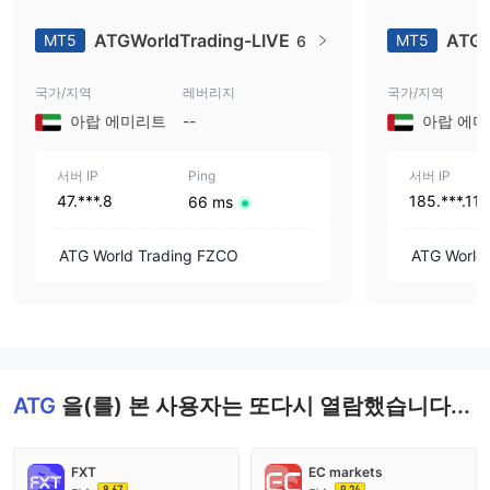
ATGWorldTrading-LIVE
ATGW
MT5
MT5
6
국가/지역
레버리지
국가/지역
아랍 에미리트
--
아랍 에
서버 IP
Ping
서버 IP
47.***.8
185.***.110
66 ms
ATG World Trading FZCO
ATG World
ATG
을(를) 본 사용자는 또다시 열람했습니다...
FXT
EC markets