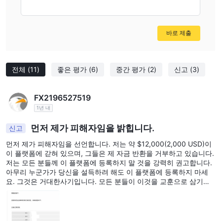
계정은 최소 초기 예치금 $200을 요구합니다. 1:200의 레버리지,
1.2 픽스의 평균 스프레드를 제공하며 어떠한 수수료도 부과하지 않
습니다.
바로 제출
레버리지
ATG World의 특징 중 하나는 제공하는 레버리지입니다. 거래자는
최대 1:500의 레버리지를 이용할 수 있어 거래 포지션을 확대할 수
전체
(11)
좋은 평가
(6)
중간 평가
(2)
신고
(3)
있습니다. 레버리지 수준은 거래 제품에 따라 다를 수 있으며 거래자
는 시장 조건에 기반하여 전략을 최적화할 수 있습니다.
FX2196527519
스프레드와 수수료
1년 내
ATG World은 경쟁력 있는 스프레드로 깊은 유동성을 제공하는 데
먼저 제가 피해자임을 밝힙니다.
신고
자부심을 가지고 있습니다. 이는 거래자가 최소한의 슬리피지로 포
먼저 제가 피해자임을 선언합니다. 저는 약 $12,000(2,000 USD)이
지션에 진입하고 이탈할 수 있도록 보장합니다. 또한, 이 브로커는
이 플랫폼에 갇혀 있으며, 그들은 제 자금 반환을 거부하고 있습니다.
숨겨진 요금 없이 투명한 가격을 기대할 수 있는 제로 달러 플랫폼
저는 모든 분들께 이 플랫폼에 등록하지 말 것을 강력히 권고합니다.
아무리 누군가가 당신을 설득하려 해도 이 플랫폼에 등록하지 마세
수수료를 강조합니다.
요. 그것은 거대한사기입니다. 모든 분들이 이것을 교훈으로 삼기를
바랍니다. 그것은 폰지 사기입니다. 저는 이미 경찰에 신고했습니다.
기타 거래 비용
제가 올린 사진을 보실 수 있습니다. 기억하세요, 절대 이 플랫폼에
이 브로커에 대해 예치금, 인출, 또는 장기 이자(스왑 또는 롤오버 수
등록하지 마세요. 절대 이 플랫폼을 사용하지 마세요. 그들은 자금 반
환을 거부합니다... 플랫폼이 이것을 보고 조치를 취하기를 바랍니다.
수료로도 알려짐)에 대한 명시적인 수수료 언급이 없습니다. 그러나