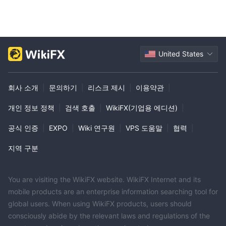
현재 ATG World은 어떤 소셜 또는 복사 거래 플랫폼도 제공하지 않
습니다. 트레이더들은 다른 사람들이 취한 포지션을 자동으로 복사
할 수 없습니다.
ATG World은 독자적인 시장 신호나 분석을 제공하나요?
United States
아니요, ATG World은 자체적인 거래 신호, 분석가의 추천 또는 AI 기
반 분석을 제공하지 않습니다. 트레이더들은 자신의 분석에 의존합
회사 소개
|
문의하기
|
리스크 제시
|
이용약관
|
니다.
거래 전략 개발 및 백테스팅을 위해 어떤 자원이 제공되나
개인 정보 정책
|
검색 호출
|
WikiFX(기업용 에디션)
|
요?
MT5 플랫폼은 자동화된 전략을 위한 전문가 자문 개발 및 백테스팅
공식 인증
|
EXPO
|
Wiki 연구원
|
VPS 도움말
|
협력
|
을 지원합니다. 독자적인 백테스팅 도구는 제공되지 않습니다.
지역 구분
ATG World은 제3자 자문 계정을 허용하나요?
네, ATG World은 적법한 문서 제출을 통해 인증된 제3자나 펀드 매
니저에 의한 계정 관리를 허용합니다.
You are visiting the WikiFX website. WikiFX Internet and its
ATG World은 스프레드나 수수료에 볼륨 기반 할인을 제공
mobile products are an enterprise information searching tool for
하나요?
global users. When using WikiFX products, users should
볼륨 기반 할인은 제공되지 않습니다. 스프레드는 월간 거래 규모나
consciously abide by the relevant laws and regulations of the