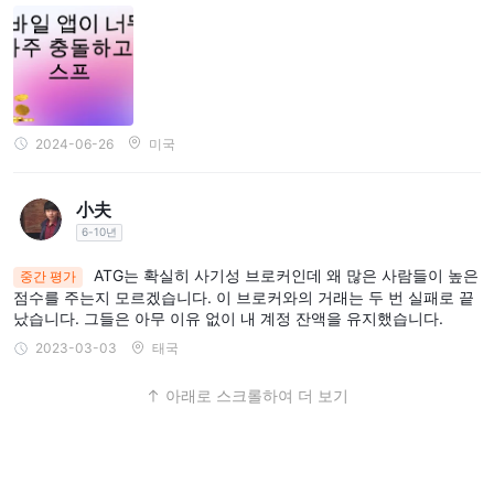
소셜 트레이딩, 자동 거래 및 신호 서비스와 같은 기능을 통해 트레
이더들은 전략을 향상시킬 수 있습니다. 또한 브로커는 보너스 프로
그램, 리베이트 및 콘테스트를 제공하여 고객들을 참여시킬 수 있습
니다.
유사한 브로커와의 비교
2024-06-26
미국
다른 유사한 브로커들과의 아래 비교를 통해 AMT World에 대해 더
명확하고 포괄적인 시각을 가질 수 있습니다:
小夫
6-10년
결론
ATG는 확실히 사기성 브로커인데 왜 많은 사람들이 높은
ATG World은 20년의 역사를 자랑하며 외환 시장에서 신뢰할 수 있
중간 평가
점수를 주는지 모르겠습니다. 이 브로커와의 거래는 두 번 실패로 끝
는 브로커로 자리매김하였습니다. 다양한 거래 제품, 경쟁력 있는 스
났습니다. 그들은 아무 이유 없이 내 계정 잔액을 유지했습니다.
프레드 및 강력한 규제 프레임워크를 갖추고 있어 초보자와 숙련된
2023-03-03
태국
트레이더 모두를 위한 브로커입니다. 이 리뷰는 ATG World의 제공
내용을 개요로 제공하고 있으며, 트레이더들은 브로커의 공식 웹사
아래로 스크롤하여 더 보기
이트를 방문하여 더 깊은 이해를 할 것을 권장합니다.
FAQs
ATG World은 어떤 복사 거래 옵션을 제공하나요?