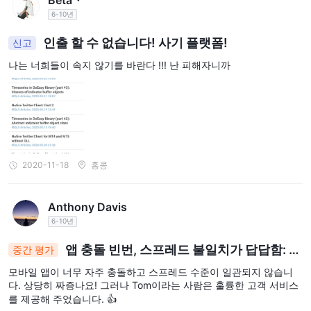
Beta丶
간은 방법에 따라 24시간부터 5일까지 다양합니다. 아래는 주요 예
6-10년
금 및 인출 옵션, 수수료 및 시간에 대한 요약입니다:
인출 할 수 없습니다! 사기 플랫폼!
신고
.
나는 너희들이 속지 않기를 바란다 !!! 난 피해자니까
고객 지원
ATG World는 중요한 금융 거래 회사로서 두바이 Jumeirah Lakes
Towers의 중심부에 전략적으로 위치하고 있습니다. 전화와 이메일
을 통해 쿼리와 관심사에 신속하게 응답할 수 있도록 접근성이 좋습
니다. 월요일부터 금요일까지 오전 9시부터 오후 6시까지 운영되며,
2020-11-18
홍콩
전문적인 팀은 고객에게 최고 수준의 지원과 도움을 제공하기 위해
헌신하고 있습니다.
전화 번호: +971 451 49 186, +971 52 7944 747
Anthony Davis
이메일: support@atgmarkets.com
6-10년
사무실 주소: Unit No: 2004, The Dome Tower, Plot No: JLT-PH1-
앱 충돌 빈번, 스프레드 불일치가 답답함: 톰
중간 평가
N1, Jumeirah Lakes Towers, DMCC, Dubai
의 탁월한 고객 서비스가 빛납니다
모바일 앱이 너무 자주 충돌하고 스프레드 수준이 일관되지 않습니
사용자 경험 및 추가 기능
다. 상당히 짜증나요! 그러나 Tom이라는 사람은 훌륭한 고객 서비스
를 제공해 주었습니다. 👍
ATG World은 효율적이고 안전한 온라인 거래 경험을 강조합니다.