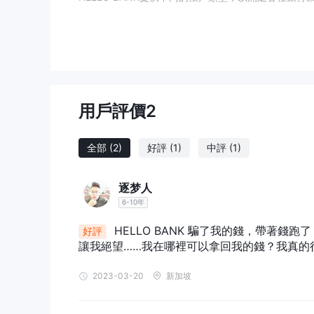
桿，平台對交易收取點差和佣金。此外，所有交易帳戶的
應仔細考慮監管方面和相關風險 HELLO BANK的服務
優點和缺點
HELLO BANK為潛在用戶提供了一些優點和缺點
型，並提供一系列交易平台。此外，它還允許在特定區
用戶評價
2
偶爾會出現宕機，並且有較高的最低存款要求。此外，
是 HELLO BANK合法的？
全部
(2)
好評
(1)
中評
(1)
HELLO BANK缺乏有效的監管，顯示其服務有潛在風
逐梦人
市集工具
6-10年
債券：
HELLO BANK 騙了我的錢，帶著
好評
HELLO BANK提供各種類型的債券，包括奧地利政府債券（
讓我絕望……我在哪裡可以拿回我的錢？我真的
（treasury bond）等政府債券。他們也提供公司債券，
（investmentgrade）和高收益債券（high
2023-03-20
新加坡
券）和世界銀行債券（國際復興開發銀行債券）。
分享：