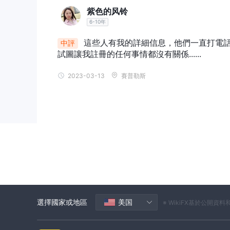
該平台提供精選股票，包括維也納證券交易所(Wiener Bö
紫色的风铃
敦證券交易所(LSE) 和巴黎證券交易所等歐洲主要證券
6-10年
的美國股票。來自各個國際證券交易所的全球股票也包
這些人有我的詳細信息，他們一直打電話
中評
交易所交易基金（ETF）：
試圖讓我註冊的任何事情都沒有關係......
HELLO BANK提供 ETF，包括追蹤一籃子股票的股票 ETF，例
債券ETF，例如追蹤債券籃子的ishares核心歐元政府債券uci
2023-03-13
賽普勒斯
商品、貨幣和房地產等資產類別的 ETF 也可供選擇。
差價合約：
該平台提供差價合約，包括允許交易者推測個股價格走勢的股
指數差價合約）可以對股市指數走勢進行投機。商品差
的貨幣差價合約也是其產品的一部分。
期貨：
HELLO BANK提供期貨合約，包括股票期貨，要
數走勢，而商品期貨則涉及以未來價格買賣預定數量的
選項：
該平台包括選擇權合約，例如授予交易者以預定的未來
選擇國家或地區
美国
※ WikiFX基於公
產的權利的看跌選擇權。