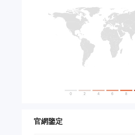
0
2
4
6
8
官網鑒定