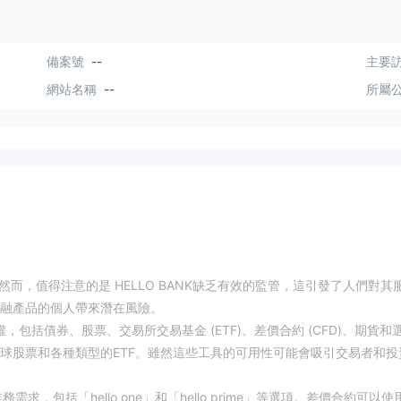
備案號
--
主要訪
網站名稱
--
所屬
。然而，值得注意的是 HELLO BANK缺乏有效的監管，這引發了人們對其
融產品的個人帶來潛在風險。
權，包括債券、股票、交易所交易基金 (ETF)、差價合約 (CFD)、期貨和
球股票和各種類型的ETF。雖然這些工具的可用性可能會吸引交易者和投
求，包括「hello one」和「hello prime」等選項。差價合約可以使