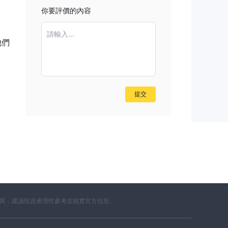
、倫
你要評價的內容
場
請輸入...
他們
提供
涵蓋
提交
的
鉤
市指
資
差異，建議投資者理性參考並核實官方信息。