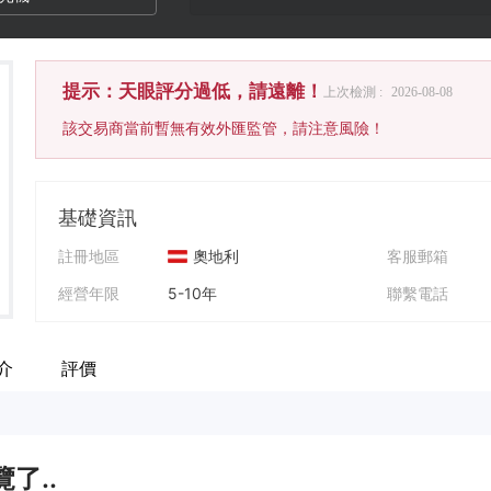
提示：天眼評分過低，請遠離！
上次檢測 :
2026-08-08
該交易商當前暫無有效外匯監管，請注意風險！
基礎資訊
註冊地區
奧地利
客服郵箱
經營年限
5-10年
聯繫電話
公司全稱
HELLO BANK
公司網址
介
評價
了..