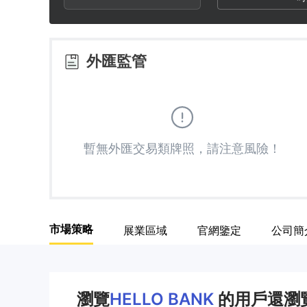
3
1
8
4
2
9
外匯監管
5
3
6
4
暫無外匯交易類牌照，請注意風險！
7
5
8
6
市場策略
展業區域
官網鑒定
公司簡
9
7
8
瀏覽
HELLO BANK
的用戶還瀏覽