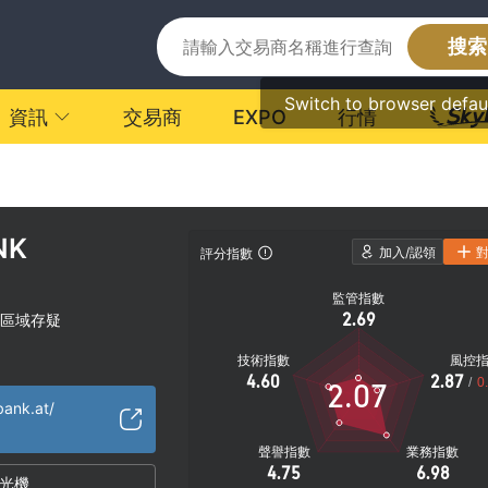
搜索
Switch to browser defau
資訊
交易商
EXPO
行情
NK
加入/認領
評分指數
監管指數
2.69
區域存疑
技術指數
風控
4.60
2.87
/
0
2.07
bank.at/
聲譽指數
業務指數
4.75
6.98
光機