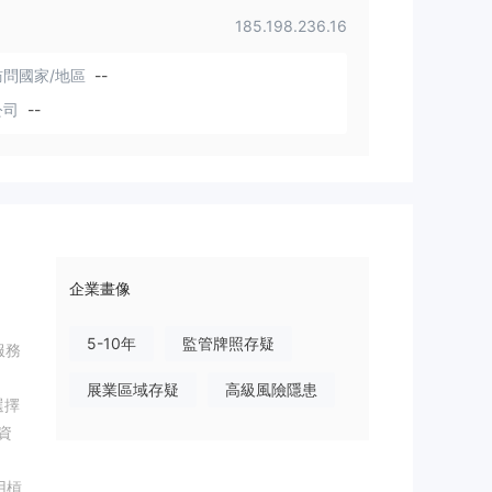
185.198.236.16
問國家/地區
--
公司
--
企業畫像
5-10年
監管牌照存疑
服務
展業區域存疑
高級風險隱患
選擇
資
用槓