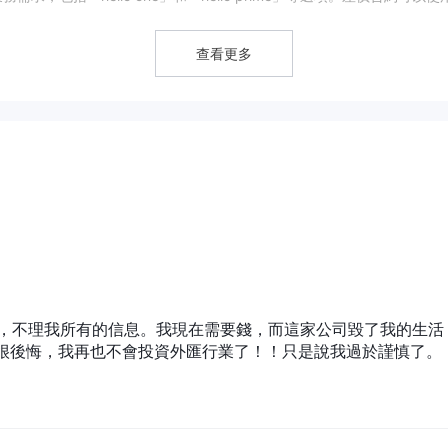
最低存款要求為 1,000 歐元。儘管產品種類繁多，但潛在客戶在參與
。
查看更多
。從積極的一面來看，它為交易者提供槓桿選項，提供滿足各種需求的多種帳
域免費存款和提款。但要注意的是，銀行的監管並不完全明確，主網站可
客戶支援選項有限，網路平台僅提供基本功能，可能會對用戶造成風險。
險。
錢跑了，不理我所有的信息。我現在需要錢，而這家公司毀了我的生活
bundesobligationen）、歐洲政府債券（eurobonds）和美國政府
很後悔，我再也不會投資外匯行業了！！只是說我過於謹慎了。
例如公司債券（unternehmensanleihen）、投資等級債券
yield）。此外，還有國際組織發行的其他債券，如歐洲投資銀行債券（歐洲投資銀