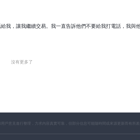
rse) 上市公司的奧地利股票、法蘭克福證券交易所(Deutsche Börse)
交易所的歐洲股票交易所以及紐約證券交易所 (NYSE) 和納斯達克股票市
括在內。
給我，讓我繼續交易。我一直告訴他們不要給我打電話，我與
如 MSCI World ETF (SWDA) 和 S&P 500 ETF (Spy)。他們還
ts etf（ieag）和ishares核心美國總債券ucits etf（iagg）。其他
沒有更多了
票差價合約。指數差價合約（例如與 FTSE 100 和 S&P 500 相關
價合約（包括石油、黃金和小麥等大宗商品）以及與歐元和美元等貨幣掛
求交易者以預定的未來價格買賣特定數量的股票。指數期貨允許交易者推測股
商品。貨幣期貨使交易者能夠以預定的未來價格買賣特定數量的貨幣。
價格購買特定資產的權利的看漲選擇權和賦予以預定的未來價格出售特定
開資料和用戶意見進行整理，力求內容真實可靠，但部分信息可能隨時間或來源更新而有所