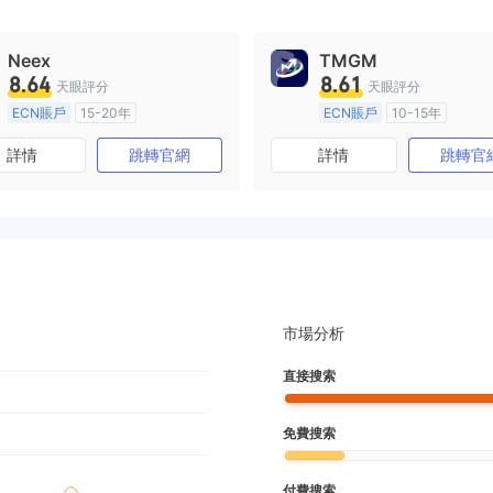
Neex
TMGM
8.64
8.61
天眼評分
天眼評分
ECN賬戶
15-20年
ECN賬戶
10-15年
澳大利亞監管
全牌照 (MM)
澳大利亞監管
全牌照 (MM
詳情
跳轉官網
詳情
跳轉官
主標MT4
主標MT4
市場分析
直接搜索
免費搜索
付費搜索