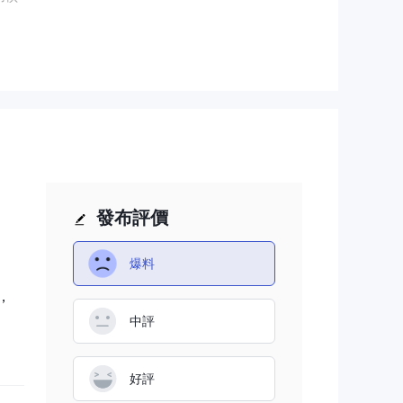
之前
戶類
能
發布評價
爆料
，
債券
中評
行債
好評