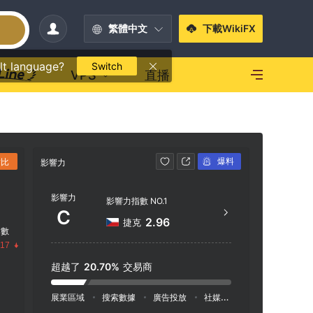
繁體中文
下載WikiFX
lt language?
Switch
VPS
直播
爆料
對比
影響力
聯繫方式
影響力
+43
影響力指數 NO.1
C
htt
2.96
捷克
指數
.17
超越了
20.70%
交易商
展業區域
搜索數據
廣告投放
社媒指數