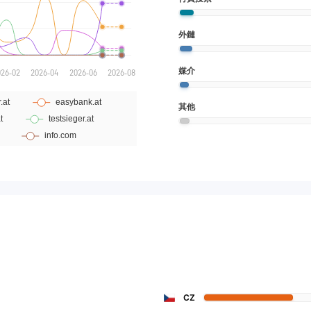
外鏈
媒介
其他
CZ