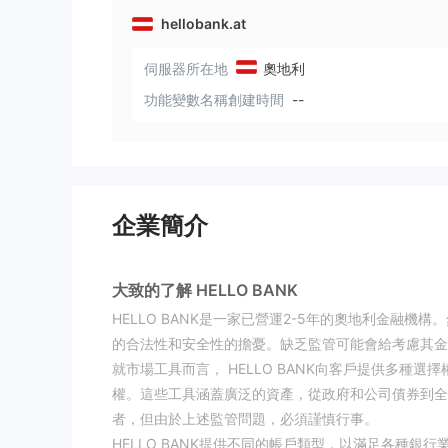
hellobank.at
伺服器所在地
奧地利
功能變數名稱創建時間
--
企業簡介
大致的了解 HELLO BANK
HELLO BANK是一家已營運2-5年的奧地利金融機構
的合法性和安全性的擔憂。缺乏監管可能會給考慮其金
就市場工具而言， HELLO BANK向客戶提供多種選擇
權。這些工具涵蓋廣泛的資產，從政府和公司債券到全
者，但由於上述監管問題，必須謹慎行事。
HELLO BANK提供不同的帳戶類型，以滿足各種銀行業務需