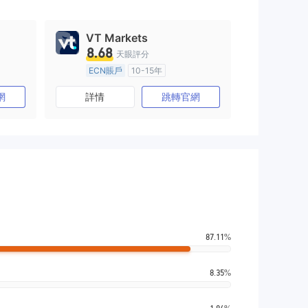
VT Markets
8.68
天眼評分
ECN賬戶
10-15年
)
澳大利亞監管
全牌照 (MM)
網
詳情
跳轉官網
主標MT4
87.11%
8.35%