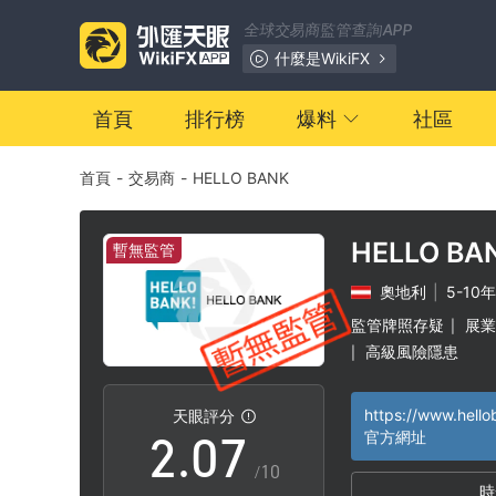
0
全球交易商監管查詢APP
1
什麼是WikiFX
2
首頁
排行榜
爆料
社區
首頁
-
交易商
-
HELLO BANK
3
4
HELLO BA
暫無監管
奧地利
|
5-10年
0
5
監管牌照存疑
展業
|
高級風險隱患
|
1
6
https://www.hello
天眼評分
2
.
0
7
官方網址
/10
時