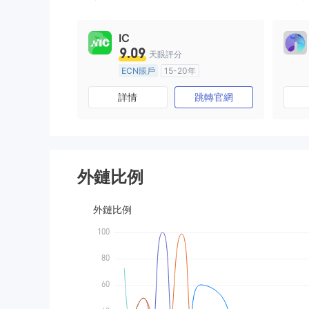
9
IC
9.09
天眼評分
ECN賬戶
15-20年
澳大利亞監管
全牌照 (MM)
詳情
跳轉官網
主標MT4
外鏈比例