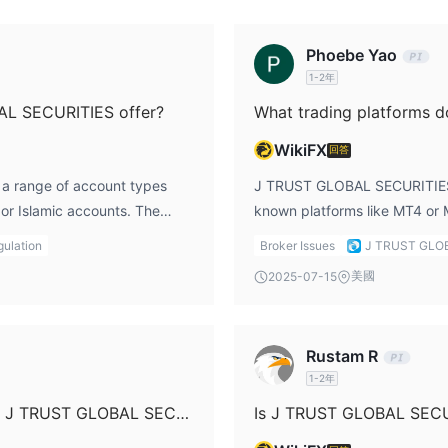
交易
進行存款和提款。
Phoebe Yao
1-2年
AL SECURITIES offer?
WikiFX
回答
a range of account types
J TRUST GLOBAL SECURITIES d
 or Islamic accounts. The
known platforms like MT4 or 
margin trading, ETFs, REITs,
world. Instead, the company of
ulation
Broker Issues
J TRUST GLO
ntion whether traders can
proprietary platform, focusin
美國
2025-07-15
uld be an issue for traders
IPOs, and other specialized tr
such as demo accounts for
those interested in these finan
aria law. For those who are
supports third-party trading 
Rustam R
 more complex financial
limitation for traders accust
1-2年
sufficient flexibility.
platform with global support an
s, such as low-risk accounts
popular trading software mig
What trading instruments are available on J TRUST GLOBAL SECURITIES?
Is J TRUST GLOBAL SECUR
on from the platform is
in the specific financial pr