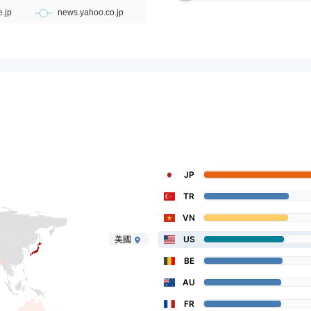
JP
TR
VN
美國
US
BE
AU
FR