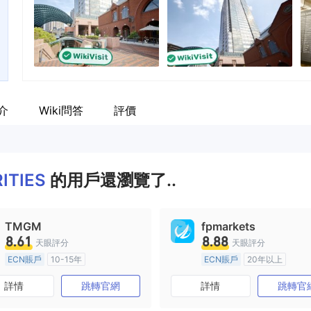
介
Wiki問答
評價
ITIES
的用戶還瀏覽了..
TMGM
fpmarkets
8.61
8.88
天眼評分
天眼評分
ECN賬戶
10-15年
ECN賬戶
20年以上
澳大利亞監管
全牌照 (MM)
澳大利亞監管
全牌照 (MM
詳情
跳轉官網
詳情
跳轉官
主標MT4
主標MT4