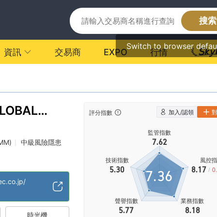
搜索
Switch to browser defau
資訊
交易商
EXPO
行情
GLOBAL
加入/認領
評分指數
ES
監管指數
7.62
MM)
中級風險隱患
|
技術指數
風控
5.30
8.17
/
0
7.36
ec.co.jp/
聲譽指數
業務指數
5.77
8.18
時光機