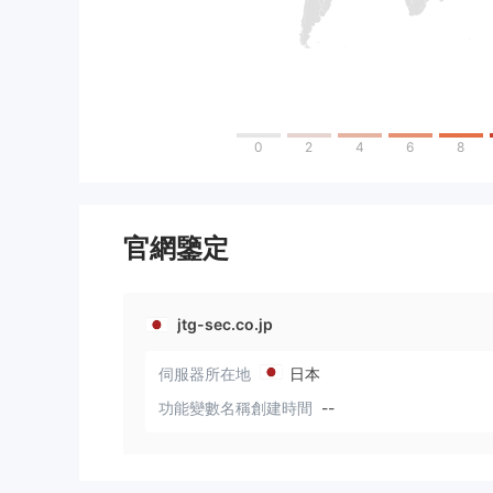
0
2
4
6
8
官網鑒定
jtg-sec.co.jp
伺服器所在地
日本
功能變數名稱創建時間
--