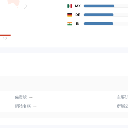
MX
DE
IN
10
備案號
--
主要訪
網站名稱
--
所屬