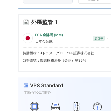
8
4
7
9
5
8
外匯監管
1
6
9
FSA 全牌照 (MM)
監管中
日本金融廳
7
持牌機構：Jトラストグローバル証券株式会社
8
監管證號：関東財務局長（金商）第35号
9
VPS Standard
不限任何交易商帳戶