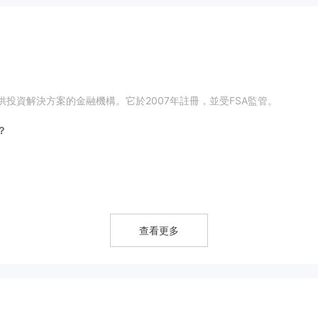
注為用戶提供投資解決方案的金融機構。它於2007年註冊，並受FSA監管。
法？
融業務，如現貨交易、保證金交易、ETF、REIT、首次公開募股（IPO）、公開發行/
貸交易。
查看更多
為，佣金根據合約價格而異，並包括稅款：