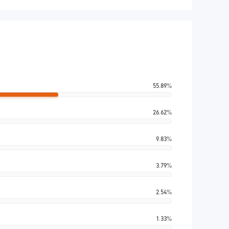
55.89%
26.62%
9.83%
3.79%
2.54%
1.33%