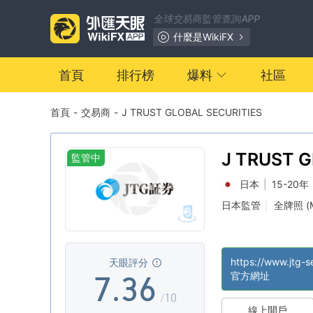
0
全球交易商監管查詢APP
1
0
什麼是WikiFX
2
1
首頁
排行榜
爆料
社區
首頁
-
交易商
-
J TRUST GLOBAL SECURITIES
3
2
4
0
3
J TRUST 
監管中
SECURITI
日本
|
15-20年
5
1
4
日本監管
全牌照 (
|
6
2
5
https://www.jtg-s
天眼評分
7
.
3
6
官方網址
/10
線上開戶