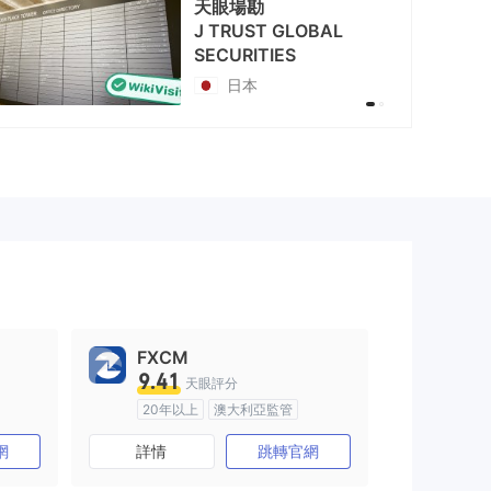
天眼場勘
J TRUST GLOBAL
SECURITIES
日本
FXCM
9.41
天眼評分
20年以上
澳大利亞監管
)
全牌照 (MM)
主標MT4
網
詳情
跳轉官網