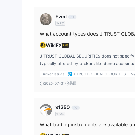
分行交易、呼叫中心交易和全渠道
用戶可以通過
Eziol
1-2年
What account types does J TRUST GLOB
WikiFX
回答
J TRUST GLOBAL SECURITIES does not specify 
typically offered by brokers like demo accounts
platform primarily focuses on offering spot and 
Broker Issues
J TRUST GLOBAL SECURITIES
Reg
and other financial products, but it does not me
美國
2025-07-31
open specialized accounts. This lack of detail co
who are looking for specific account features, 
practice or Islamic accounts that comply with Sh
x1250
interested in trading with margin or engaging in
1-2年
products, J TRUST GLOBAL SECURITIES may offer 
However, for those seeking more account option
or accounts offering leverage, further clarificati