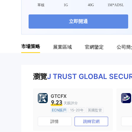
單核
1G
40G
1M*ADSL
立即開通
市場策略
展業區域
官網鑒定
公司簡
瀏覽
J TRUST GLOBAL SECUR
GTCFX
9.23
天眼評分
ECN賬戶
15-20年
英國監管
全牌照 (MM)
主標MT4
詳情
跳轉官網