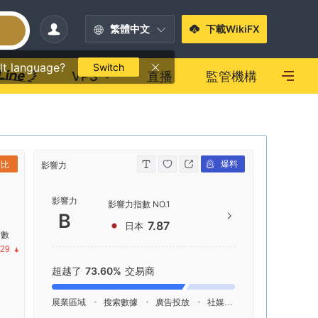
繁體中文
下載WikiFX
lt language?
Switch
VPS
直播
監管機構
爆料
對比
影響力
聯繫方式
影響力
+81
影響力指數 NO.1
B
htt
7.87
日本
指數
東京
.29
ガー
超越了
73.60%
交易商
展業區域
搜索數據
廣告投放
社媒指數