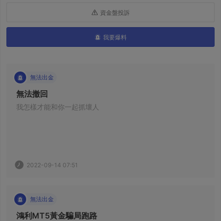
資金盤投訴
我要爆料
無法出金
 無法撤回 
 我怎樣才能和你一起抓壞人 
2022-09-14 07:51
無法出金
 鴻利MT5黃金騙局跑路 