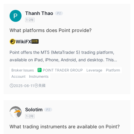
Thanh Thao
1-2年
What platforms does Point provide?
WikiFX
回答
Point offers the MT5 (MetaTrader 5) trading platform,
available on iPad, iPhone, Android, and desktop. This
platform is ideal for experienced traders and supports
Broker Issues
POINT TRADER GROUP
Leverage
Platform
automated trading strategies and advanced technical
Account
Instruments
analysis.
美國
2025-06-11
Solotim
1-2年
What trading instruments are available on Point?