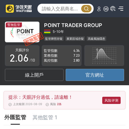
1
2
3
POINT TRADER GROUP
暫無監管
0
4
5-10年
監管牌照存疑
展業區域存疑
高級風險隱患
1
5
天眼評分
監管指數
4.34
2
.
0
6
業務指數
7.23
/10
風控指數
2.80
3
1
7
線上開戶
官方網址
4
2
8
5
3
9
提示：天眼評分過低，請遠離！
6
4
风险评测
上次檢測 2026-08-09
風險
2
条
7
5
外匯監管
其他監管 1
8
6