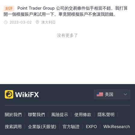
Point Trader Group 公司的交易條件似乎相當不錯。我打算
好評
開一個模擬賬戶來試用一下。畢竟開模擬賬戶不會讓我賠錢。
2023-03-02
澳大利亞
沒有更多了
美国
關於我們
|
聯繫我們
|
風險提示
|
使用條款
|
隱私聲明
|
搜索調用
|
企業版(天眼號)
|
官方驗證
|
EXPO
|
WikiResearch