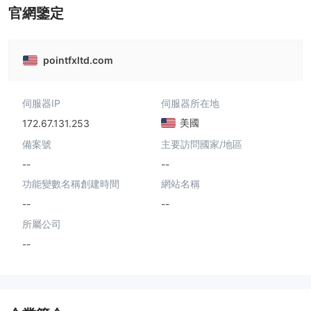
官網鑒定
pointfxltd.com
伺服器IP
伺服器所在地
美國
172.67.131.253
備案號
主要訪問國家/地區
--
--
功能變數名稱創建時間
網站名稱
--
--
所屬公司
--