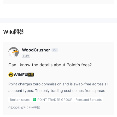
意，高槓桿不僅可以放大利潤，還可能放大虧損。
費用
交易平台
Meta
在可用的交易平台方面，Point trader group 提供交易者
Trader 5
。
Wiki問答
存款和提款
銀行轉帳、
交易者可以通過多種方式進行資金存取，包括
WoodCrusher
WebMoney、Visa、Perfect Money和USDT
。
1-2年
Can I know the details about Point's fees?
WikiFX
回答
Point charges zero commission and is swap-free across all
account types. The only trading cost comes from spreads,
which vary by account type and start as low as 0.1 pips
Broker Issues
POINT TRADER GROUP
Fees and Spreads
for elite accounts.
美國
2025-07-25