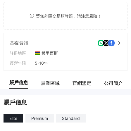
9
7
暫無外匯交易類牌照，請注意風險！
8
9
基礎資訊
註冊地區
模里西斯
經營年限
5-10年
公司全稱
Point Trader Group (Mauritius) Limited
賬戶信息
展業區域
官網鑒定
公司簡介
賬戶信息
Elite
Premium
Standard