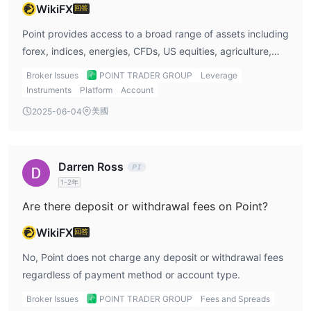
WikiFX
回答
Point provides access to a broad range of assets including
forex, indices, energies, CFDs, US equities, agriculture,
precious metals, and cryptocurrencies. However, it does
Broker Issues
POINT TRADER GROUP
Leverage
not support stocks, ETFs, bonds, or mutual funds.
Instruments
Platform
Account
美國
2025-06-04
Darren Ross
1-2年
Are there deposit or withdrawal fees on Point?
WikiFX
回答
No, Point does not charge any deposit or withdrawal fees
regardless of payment method or account type.
Broker Issues
POINT TRADER GROUP
Fees and Spreads