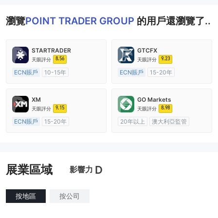
瀏覽
POINT TRADER GROUP
的用戶還瀏覽了..
STARTRADER
GTCFX
8.56
9.23
天眼評分
天眼評分
ECN賬戶
10-15年
ECN賬戶
15-20年
澳大利亞監管
全牌照 (MM)
英國監管
全牌照 (MM)
主標MT4
主標MT4
XM
GO Markets
9.15
8.98
天眼評分
天眼評分
ECN賬戶
15-20年
20年以上
澳大利亞監管
澳大利亞監管
全牌照 (MM)
全牌照 (MM)
cTrader
主標MT4
展業區域
D
影響力
按地區
按公司