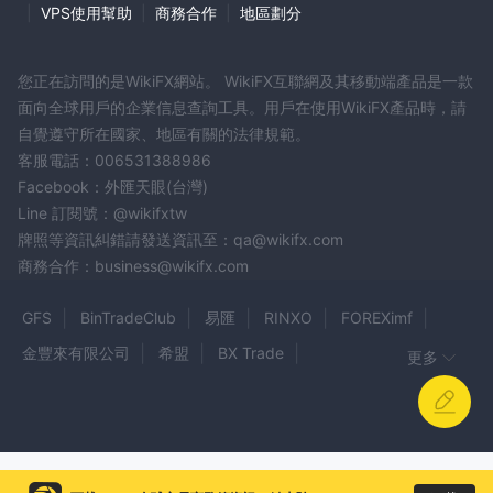
|
VPS使用幫助
|
商務合作
|
地區劃分
您正在訪問的是WikiFX網站。 WikiFX互聯網及其移動端產品是一款
面向全球用戶的企業信息查詢工具。用戶在使用WikiFX產品時，請
自覺遵守所在國家、地區有關的法律規範。
客服電話：006531388986
Facebook：外匯天眼(台灣)
Line 訂閱號：@wikifxtw
牌照等資訊糾錯請發送資訊至：qa@wikifx.com
商務合作：business@wikifx.com
GFS
BinTradeClub
易匯
RINXO
FOREXimf
金豐來有限公司
希盟
BX Trade
更多
Coin Trade Experts
Growfic
Volarent Capital
WECZ
Gaman
UKIEX
GLOFEN
Coin Matrix
Aurel BGC
SKANESTAS
DYNAMIC MARKETS