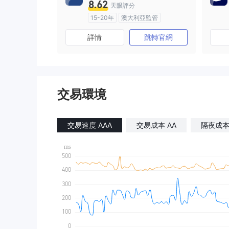
8.62
天眼評分
15-20年
澳大利亞監管
全牌照 (MM)
主標MT4
詳情
跳轉官網
交易環境
交易速度 AAA
交易成本 AA
隔夜成本