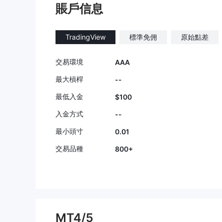
匯，如果我
賬戶信息
遠失去 47
們幾乎逃脫
TradingView
標準免佣
原始點差
做最好的騙
交易環境
AAA
最大槓桿
--
最低入金
$100
入金方式
--
最小頭寸
0.01
交易品種
800+
MT4/5