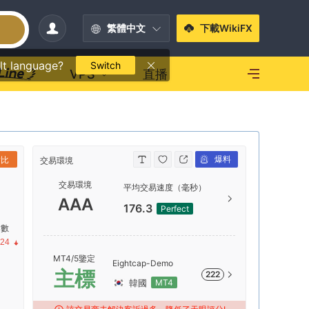
繁體中文
下載WikiFX
lt language?
Switch
VPS
直播
爆料
對比
交易環境
交易環境
交易環境
平均交易速度（毫秒）
AAA
AAA
176.3
Perfect
指數
AA
.24
MT4/5鑒定
Eightcap-Demo
主標
222
韓國
MT4
A