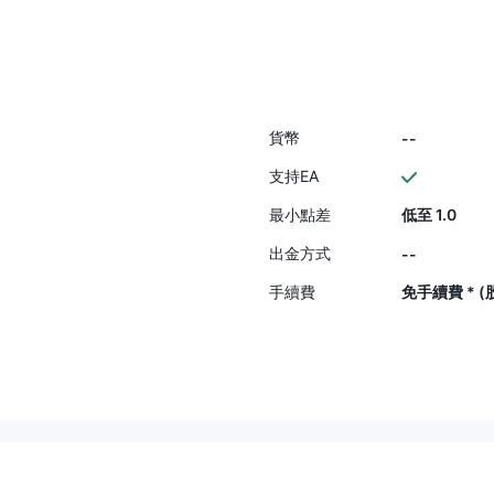
沒有尋求幫助，我將永
揭露他們的邪惡行動并為像我這樣
500 美元的初始存款，他
的受害者追回資金方面做得非常出
了，因為他們知道如何
色。永遠不要相信 易匯;我不希望其
局。
他人通過投資他們而賠錢，因為他
們完全是騙局。
貨幣
--
支持EA
最小點差
低至 1.0
出金方式
--
手續費
免手續費 * 