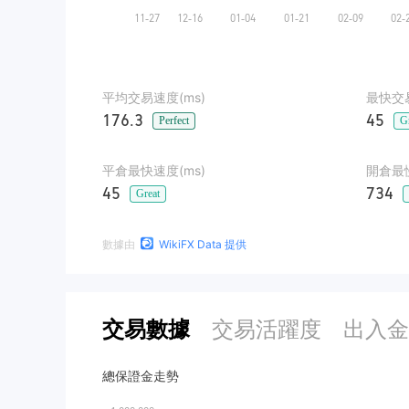
平均交易速度(ms)
最快交易
176.3
45
Perfect
G
平倉最快速度(ms)
開倉最慢
45
734
Great
數據由
WikiFX Data 提供
交易數據
交易活躍度
出入金
總保證金走勢