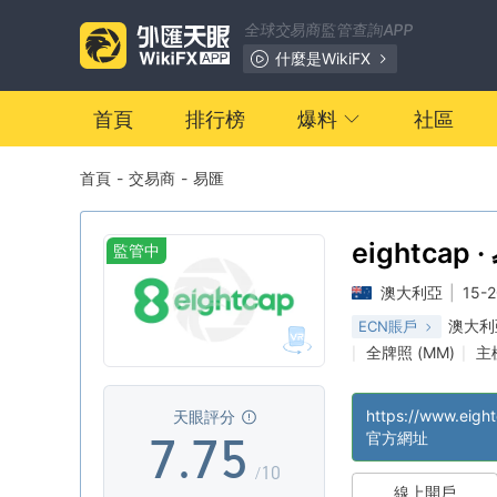
0
0
全球交易商監管查詢APP
1
1
什麼是WikiFX
2
2
0
首頁
排行榜
爆料
社區
首頁
-
交易商
-
易匯
3
3
1
4
4
2
eightcap 
監管中
澳大利亞
|
15-
5
5
3
澳大利
ECN賬戶
全牌照 (MM)
主
|
|
6
6
4
區域性交易商
高
|
|
https://www.eigh
天眼評分
7
.
7
5
官方網址
/10
線上開戶