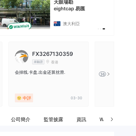
天眼場勘
eightcap 易匯
澳大利亞
FX3267130359
Mr.T F
香港
未驗證
未驗證
会掉线.卡盘.出金还算丝滑.
[[我個人的實際使用經
36
ng View 平台
常好 點差小，沒
定，下單速度快 
中評
好評
03-30
要缺點是 提款等待時
時，在可接受範圍
站操作比較困難
公司簡介
監管披露
資訊
Wiki問答