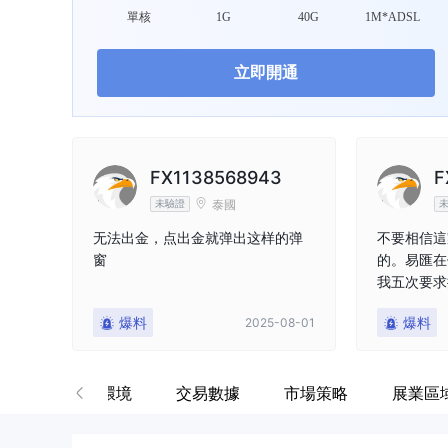
天眼場勘
Da
單核
1G
40G
1M*ADSL
eightcap 易匯
立即開通
英國
FX1138568943
F
泰國
未驗證
无法出金，点出金就弹出这样的弹
不要相信這
窗
的。易匯在
我五次要求
知我或解釋
爆料
爆料
2025-08-01
它；我不確
許可證。我
47500
軟件
交易環境
交易數據
市場策略
展業區
與這家公司
ssetsclai
后，我才從