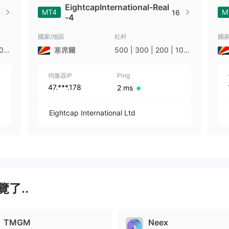
EightcapInternational-Real
MT4
M
16
-4
國家/地區
杠杆
國家
100
塞席爾
500 | 300 | 200 | 100
| 50 | 30
伺服器IP
Ping
47.***.178
2 ms
Eightcap International Ltd
了..
TMGM
Neex