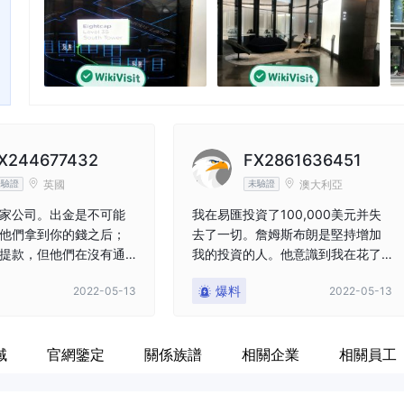
nger
X244677432
FX2861636451
英國
澳大利亞
未驗證
未驗證
家公司。出金是不可能
我在易匯投資了100,000美元并失
他們拿到你的錢之后；
去了一切。詹姆斯布朗是堅持增加
提款，但他們在沒有通
我的投資的人。他意識到我在花了1
原因的情況下取消了
0,000美元后不會再花錢了。他已經
爆料
2022-05-13
2022-05-13
定他們從哪里獲得貿易
停止和我交流了。我什至無法上網
試圖從我的賬戶中提取
查看我的帳戶。他們已經停止與我
 美元，它只說提交數周不要
交流。我曾多次嘗試聯系公司投
域
官網鑒定
關係族譜
相關企業
相關員工
交易。只有在我聯系了 a
訴，但沒有任何效果。它們很危
mback recovery 服務
險，會占用您的整個銀行帳戶。 ass
那里取回了我的錢 易
etsclaimback recovery service 在