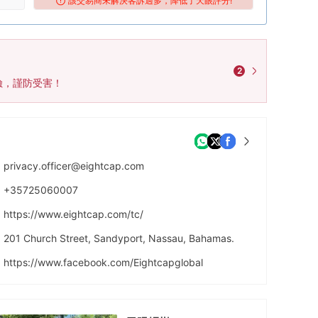
該交易商未解決客訴過多，降低了天眼評分!
2
險，謹防受害！
privacy.officer@eightcap.com
+35725060007
https://www.eightcap.com/tc/
201 Church Street, Sandyport, Nassau, Bahamas.
https://www.facebook.com/Eightcapglobal