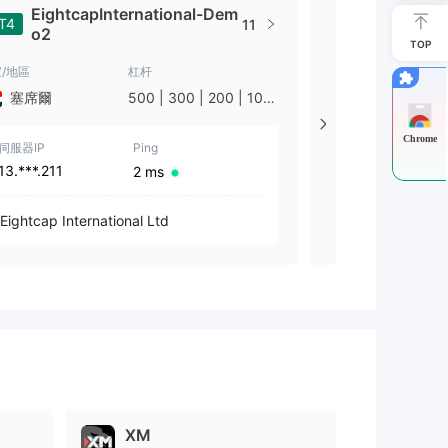
EightcapInternational-Dem
Eightca
T4
MT4
11
o2
TOP
/地區
杠杆
國家/地區
塞席爾
500 | 300 | 200 | 100
澳大利亞
| 50 | 30
Chrome
伺服器IP
Ping
伺服器IP
13.***.211
18.***.185
2 ms
Eightcap International Ltd
Eightcap Pty 
XM