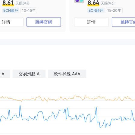
8.61
8.64
天眼評分
天眼評分
ECN賬戶
10-15年
ECN賬戶
15-20年
澳大利亞監管
全牌照 (MM)
澳大利亞監管
全牌照 (MM
詳情
跳轉官網
詳情
跳轉官
主標MT4
主標MT4
 A
交易滑點 A
軟件掉線 AAA