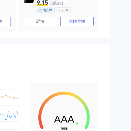
9.15
天眼評分
ECN賬戶
15-20年
)
澳大利亞監管
全牌照 (MM)
網
詳情
跳轉官網
主標MT4