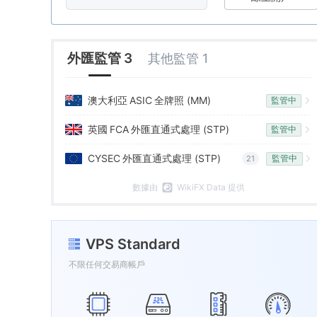
8
8
6
9
9
7
外匯監管 3
其他監管 1
8
澳大利亞
ASIC
全牌照 (MM)
監管中
9
英國
FCA
外匯直通式處理 (STP)
監管中
CYSEC
外匯直通式處理 (STP)
監管中
21
數據由
WikiFX Data 提供
VPS Standard
不限任何交易商帳戶