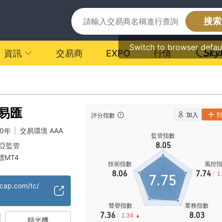
搜索
Switch to browser defau
資訊
交易商
EXPO
行情
· 易匯
加入
評分指數
20年
|
交易環境 AAA
監管指數
8.05
亞監管
標MT4
技術指數
風控
級風險隱患
8.06
7.74
/
1
7.75
tcap.com/tc/
聲譽指數
業務指數
7.36
8.03
/
1.34
時光機