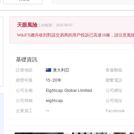
天眼風險
上次檢測 :
2026-08-07
WikiFX總共收到對該交易商的用戶投訴已高達16條，請注意風
基礎資訊
註冊地區
澳大利亞
客服郵箱
經營年限
15-20年
聯繫電話
公司全稱
Eightcap Global Limited
公司網址
公司簡稱
eightcap
公司地址
企業員工
--
Facebook