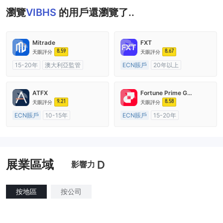
瀏覽
VIBHS
的用戶還瀏覽了..
Mitrade
FXT
8.59
8.67
天眼評分
天眼評分
15-20年
澳大利亞監管
ECN賬戶
20年以上
全牌照 (MM)
自研
澳大利亞監管
全牌照 (MM)
主標MT4
ATFX
Fortune Prime Global
9.21
8.58
天眼評分
天眼評分
ECN賬戶
10-15年
ECN賬戶
15-20年
澳大利亞監管
全牌照 (MM)
澳大利亞監管
全牌照 (MM)
主標MT4
主標MT4
展業區域
D
影響力
按地區
按公司