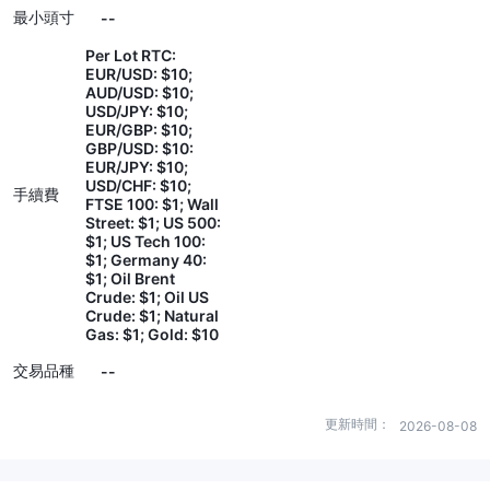
最小頭寸
--
Per Lot RTC:
EUR/USD: $10;
AUD/USD: $10;
USD/JPY: $10;
EUR/GBP: $10;
GBP/USD: $10:
EUR/JPY: $10;
USD/CHF: $10;
手續費
FTSE 100: $1; Wall
Street: $1; US 500:
$1; US Tech 100:
$1; Germany 40:
$1; Oil Brent
Crude: $1; Oil US
Crude: $1; Natural
Gas: $1; Gold: $10
交易品種
--
更新時間：
2026-08-08