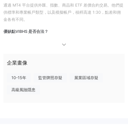
通過 MT4 平台提供外匯、指數、商品和 ETF 差價合約交易。他們提
供標準和專業帳戶類型，以及模擬帳戶，槓桿高達 1:30，點差和佣
金各有不同。
優缺點
VIBHS 是否合法？
VIBHS 持有由英國金融行為監管局（FCA）頒發的直通處理
（STP）牌照，牌照號碼為 613381。
我可以在 VIBHS 上交易什麼？
企業畫像
VIBHS 提供外匯、指數、商品和 ETF CFD 等多個市場的交易，提供
訪問眾多金融工具的途徑。
10-15年
監管牌照存疑
展業區域存疑
帳戶類型及費用
高級風險隱患
VIBHS 提供標準帳戶，採用點差制度並無佣金，以及收取佣金費用
的專業帳戶。他們還提供模擬帳戶。
槓桿
1:30
VIBHS 提供高達
的槓桿。交易者在投資前需慎重考慮，並謹