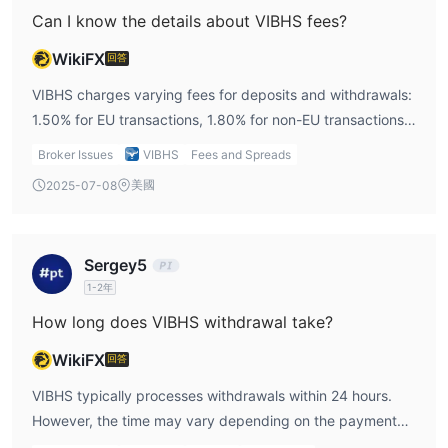
Can I know the details about VIBHS fees?
WikiFX
回答
VIBHS charges varying fees for deposits and withdrawals:
1.50% for EU transactions, 1.80% for non-EU transactions,
and £15 to £40 for bank transfers. Standard accounts
Broker Issues
VIBHS
Fees and Spreads
have no commission, while Pro accounts charge
美國
2025-07-08
commissions based on the spread.
Sergey5
1-2年
How long does VIBHS withdrawal take?
WikiFX
回答
VIBHS typically processes withdrawals within 24 hours.
However, the time may vary depending on the payment
method used.