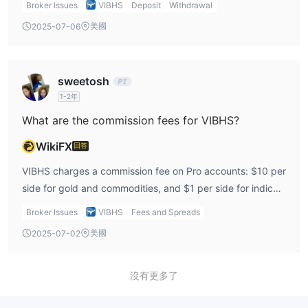
Broker Issues
VIBHS
Deposit
Withdrawal
美國
2025-07-06
sweetosh
1-2年
What are the commission fees for VIBHS?
WikiFX
回答
VIBHS charges a commission fee on Pro accounts: $10 per
side for gold and commodities, and $1 per side for indices
such as FTSE 100.
Broker Issues
VIBHS
Fees and Spreads
美國
2025-07-02
沒有更多了