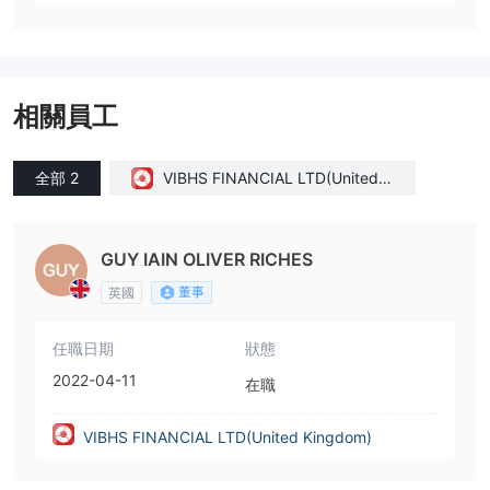
相關員工
全部 2
VIBHS FINANCIAL LTD(United K
ingdom)
GUY IAIN OLIVER RICHES
董事
英國
任職日期
狀態
2022-04-11
在職
VIBHS FINANCIAL LTD(United Kingdom)