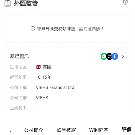
外匯監管
8
9
暫無外匯交易類牌照，請注意風險！
基礎資訊
註冊地區
英國
經營年限
10-15年
公司全稱
VIBHS Financial Ltd
公司簡稱
VIBHS
企業員工
--
評價
關員工
公司簡介
監管披露
Wiki問答