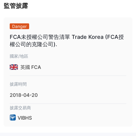
記高槓桿可能帶來高風險。
監管披露
VIBHS 費用
點差和佣金:
Danger
VIBHS 提供標準帳戶，具有浮動點差並且無佣金，而專業帳戶則具
FCA未授權公司警告清單 Trade Korea (FCA授
有更緊密的點差以及佣金費用。
權公司的克隆公司).
隔夜融資費用
:
VIBHS 對於持有超過每日結轉時間（紐約時間下午5時 / 倫敦時間晚
國家/地區
上10時59分）的倉位收取掉期費用，根據交易方向可能為正或負，
英國 FCA
並且可能還會收取非活動費用。交易終端中的合約規格詳細說明了符
號合約大小。
存款和提款
費用：
披露時間
VIBHS 對於存款和提款收取不同的費用，包括潛在的銀行/卡交易費
2018-04-20
用，歐盟交易收取1.50%，非歐盟交易收取1.80%，以及從£15至
£40的銀行轉帳費用。
披露交易商
VIBHS
交易平台
存款和提款