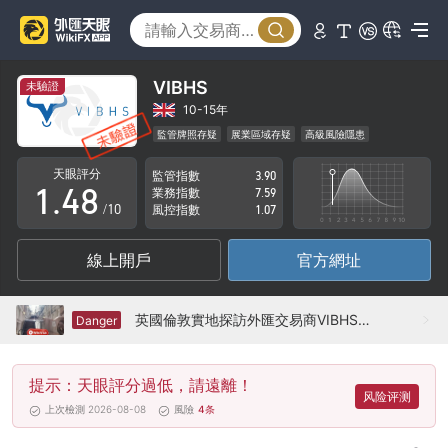
3
0
4
1
5
VIBHS
未驗證
2
6
10-15年
監管牌照存疑
展業區域存疑
高級風險隱患
0
3
7
天眼評分
監管指數
3.90
1
.
4
8
業務指數
7.59
/10
風控指數
1.07
2
5
9
線上開戶
官方網址
3
6
4
7
英國倫敦實地探訪外匯交易商VIBHS 不存在真實展業場所
Danger
5
8
提示：天眼評分過低，請遠離！
6
9
风险评测
上次檢測 2026-08-08
風險
4
条
7