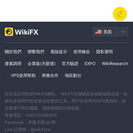
美国
關於我們
|
聯繫我們
|
風險提示
|
使用條款
|
隱私聲明
|
搜索調用
|
企業版(天眼號)
|
官方驗證
|
EXPO
|
WikiResearch
|
VPS使用幫助
|
商務合作
|
地區劃分
您正在訪問的是WikiFX網站。 WikiFX互聯網及其移動端產品是一款
面向全球用戶的企業信息查詢工具。用戶在使用WikiFX產品時，請
自覺遵守所在國家、地區有關的法律規範。
客服電話：006531388986
Facebook：外匯天眼(台灣)
Line 訂閱號：@wikifxtw