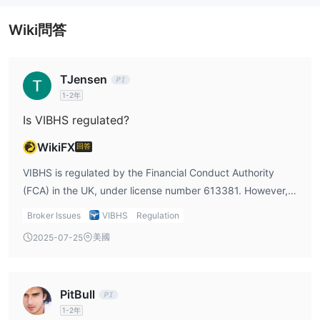
VIBHS 對於存款和提款收取不同的費用（例如歐盟/非歐盟交易的
Wiki問答
1.5-1.8%，銀行轉帳的£15-£40），並且通常在24小時內處理這些
交易，為英國客戶提供銀行轉帳（包括GBP、USD、EUR、PLN、
AUD通過巴克萊銀行）和卡支付選項。
TJensen
1-2年
Is VIBHS regulated?
WikiFX
回答
VIBHS is regulated by the Financial Conduct Authority
(FCA) in the UK, under license number 613381. However,
its regulatory status is currently unverified, and users
Broker Issues
VIBHS
Regulation
should carefully consider the risks involved.
美國
2025-07-25
PitBull
1-2年