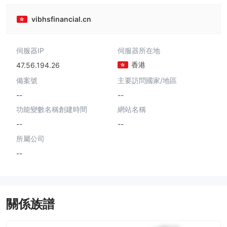
vibhsfinancial.cn
伺服器IP
伺服器所在地
香港
47.56.194.26
備案號
主要訪問國家/地區
--
--
功能變數名稱創建時間
網站名稱
--
--
所屬公司
--
關係族譜