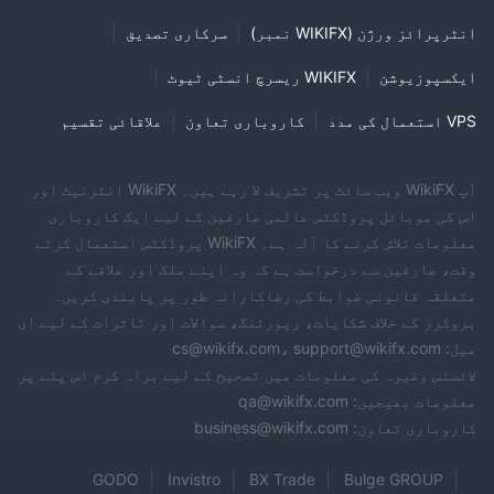
انٹرپرائز ورژن (WIKIFX نمبر)
|
سرکاری تصدیق
|
ایکسپوزیوشن
|
WIKIFX ریسرچ انسٹی ٹیوٹ
|
VPS استعمال کی مدد
|
کاروباری تعاون
|
علاقائی تقسیم
آپ WikiFX ویب سائٹ پر تشریف لا رہے ہیں۔ WikiFX انٹرنیٹ اور
اس کی موبائل پروڈکٹس عالمی صارفین کے لیے ایک کاروباری
معلومات تلاش کرنے کا آلہ ہے۔ WikiFX پروڈکٹس استعمال کرتے
وقت، صارفین سے درخواست ہے کہ وہ اپنے ملک اور علاقے کے
متعلقہ قانونی ضوابط کی رضاکارانہ طور پر پابندی کریں۔
بروکرز کے خلاف شکایات، رپورٹنگ، سوالات اور تاثرات کے لیے ای
میل: cs@wikifx.com، support@wikifx.com
لائسنس وغیرہ کی معلومات میں تصحیح کے لیے براہ کرم اس پتے پر
معلومات بھیجیں: qa@wikifx.com
کاروباری تعاون: business@wikifx.com
GODO
Invistro
BX Trade
Bulge GROUP