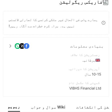
فاریکس ریگولیشن
8
9
ہمارے پاس فی الحال غیر ملکی کرنسی کا تجارتی لائسنس
نہیں ہے۔ براہ کرم خطرات سے آگاہ رہیں!
بنیادی معلومات
رجسٹریشن کا علاقہ
برطانیہ
آپریشن کا دورانیہ
10-15 سال
کمپنی کا مکمل نام
VIBHS Financial Ltd
مختصر نام
VIBHS
ریویو
یشن کی انکشافات
Wiki سوال و جواب
انٹرپرائز ملازم