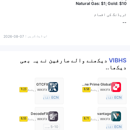
Natural Gas: $1; Gold: $10
ٹریڈنگ کی اقسام
--
اپ ڈیٹ کریں：
2026-08-07
VIBHS
دیکھنے والے صارفین نے یہ بھی
دیکھا..
GTCFX
Fortune Prime Global
9.23
8.58
WIKIFX ریٹنگ
WIKIFX ریٹنگ
ECN اکاؤنٹ
ECN اکاؤنٹ
15-20 سال
15-20 سال
آسٹریلیا ریگولیشن
برطانیہ ریگولیشن
DecodeFX
vantage
مارکیٹ سازی کا لائسنس (MM)
مارکیٹ سازی کا لائسنس (MM)
8.55
8.71
WIKIFX ریٹنگ
WIKIFX ریٹنگ
مین ٹائٹل MT4
مین ٹائٹل MT4
ECN اکاؤنٹ
5-10 سال