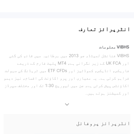
انٹرپرائز تعارف
VIBHS معلومات
VIBHS فنانشل لمیٹڈ، جو 2013 میں برطانیہ میں قائم کی گئی
اور UK FCA کے زیر نگرانی ہے، MT4 پلیٹ فارم کے ذریعے
فاریکس، انڈیکس، کموڈٹیز اور ETF CFDs میں ٹریڈنگ کی سہولت
فراہم کرتی ہے۔ یہ معیاری اور پرو اکاؤنٹ کی اقسام، نیز دیمو
اکاؤنٹس پیش کرتی ہے، جن میں لیوریج 1:30 تک اور مختلف سپرڈز
اور کمیشنز ہوتے ہیں۔
فوائد اور نقصانات
VIBHS قانونی ہے؟
VIBHS کو برطانیہ میں فنانشل کنڈکٹ اتھارٹی (FCA) کے زیر
نگرانی Straight Through Processing (STP) لائسنس حاصل ہے جس کی
انٹرپرائز پروفائل
لائسنس نمبر 613381 ہے۔