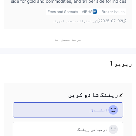
side for gold and commodities, and $1 per side for indices
such as FTSE 100.
Fees and Spreads
VIBHS
Broker Issues
2025-07-02
ریاستہائے متحدہ امریکہ
مزید نہیں ہے
ریویو
1
ریٹنگ شائع کریں
ایکسپوژر
درمیانی ریٹنگ