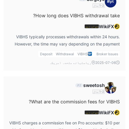
1-2 سال
How long does VIBHS withdrawal take?
WikiFX
جواب دیں
VIBHS typically processes withdrawals within 24 hours.
However, the time may vary depending on the payment
method used.
Deposit
Withdrawal
VIBHS
Broker Issues
2025-07-06
ریاستہائے متحدہ امریکہ
sweetosh
1-2 سال
What are the commission fees for VIBHS?
WikiFX
جواب دیں
VIBHS charges a commission fee on Pro accounts: $10 per