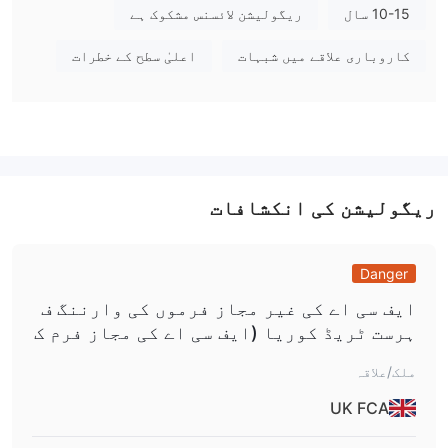
10-15 سال
ریگولیشن لائسنس مشکوک ہے
VIBHS پر میں کیا ٹریڈ کر سکتا ہوں؟
VIBHS مختلف مارکیٹس میں ٹریڈنگ کی سہولت فراہم کرتی ہے، جن
کاروباری علاقے میں شبہات
اعلیٰ سطح کے خطرات
میں فاریکس، انڈیکس، کموڈٹیز اور ETF CFDs شامل ہیں، جو بہت
سے مالیاتی آلات تک رسائی دیتے ہیں۔
اکاؤنٹ کی قسم اور فیس
VIBHS معیاری اکاؤنٹ پیش کرتی ہے جس میں سپرڈز ہوتے ہیں اور
کمیشن نہیں، اور پرو اکاؤنٹ جو کمیشن فیس وصول کرتی ہے۔ یہ
ریگولیشن کی انکشافات
دیمو اکاؤنٹس نیز پیش کرتی ہے۔
لیوریج
Danger
1:30
VIBHS Leverage تک پیش کرتا ہے
. سرمایہ کاروں کو
ایف سی اے کی غیر مجاز فرموں کی وارننگ ف
سرمایہ کاری سے پہلے غور سے سوچنا چاہیے اور یاد رکھنا چاہیے
ہرست ٹریڈ کوریا (ایف سی اے کی مجاز فرم ک
کہ زیادہ Leverage زیادہ ممکنہ خطرات کا باعث ہو سکتا ہے۔
ی نقل).
ملک/علاقہ
VIBHS فیسز
UK FCA
اسپریڈ اور کمیشن:
VIBHS متغیر اسپریڈز اور بغیر کمیشن کے ساتھ اسٹینڈرڈ