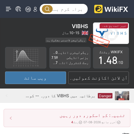
3
0
4
1
5
VIBHS
غیر تصدیق شدہ
2
6
10-15 سال
ریگولیشن لائسنس مشکوک ہے
0
3
7
کاروباری علاقے میں شبہات
اعلیٰ سطح کے خطرات
WIKIFX ریٹنگ
ریگولیٹری انڈیکس
3.90
1
.
4
8
بزنس انڈیکس
7.59
/10
رسک کنٹرول انڈیکس
1.07
2
5
9
آن لائن اکاؤنٹ کھولیں۔
ویب سائٹ
3
6
4
7
برطانیہ میں VIBHS کا دورہ -- کوئی دفتر نہ ملنا
Danger
5
8
تنبیہ: کم اسکور، دور رہیں
6
9
آخری جانچ 2026-08-07
رسک
4
7