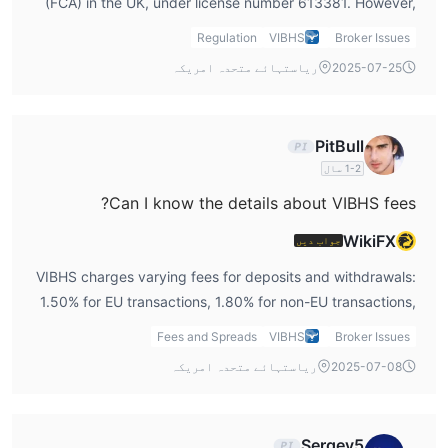
(FCA) in the UK, under license number 613381. However,
VIBHS کی جمع/وصولی کی مختلف فیسز ہیں (مثال کے طور پر، EU/
its regulatory status is currently unverified, and users
غیر EU ٹرانزیکشنز کے لیے 1.5-1.8%، بینک ٹرانزیکشنز کے لیے
Regulation
VIBHS
Broker Issues
should carefully consider the risks involved.
£15-£40) اور عام طور پر ان کو 24 گھنٹوں میں پروسیس کرتا
2025-07-25
ریاستہائے متحدہ امریکہ
ہے، UK کلائنٹس کو بینک ٹرانزیکشنز (Barclays کے ذریعے GBP،
USD، EUR، PLN، AUD شامل ہیں) اور کارڈ آپشنز پیش کرتا ہے۔
PitBull
1-2 سال
Can I know the details about VIBHS fees?
WikiFX
جواب دیں
VIBHS charges varying fees for deposits and withdrawals:
1.50% for EU transactions, 1.80% for non-EU transactions,
and £15 to £40 for bank transfers. Standard accounts
Fees and Spreads
VIBHS
Broker Issues
have no commission, while Pro accounts charge
2025-07-08
ریاستہائے متحدہ امریکہ
commissions based on the spread.
Sergey5