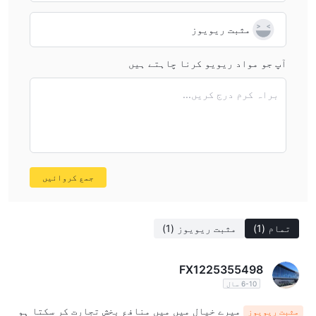
مثبت ریویوز
آپ جو مواد ریویو کرنا چاہتے ہیں
براہ کرم درج کریں...
جمع کروائیں
تمام
(1)
مثبت ریویوز
(1)
FX1225355498
6-10 سال
میرے خیال میں میں منافع بخش تجارت کر سکتا ہو
مثبت ریویوز