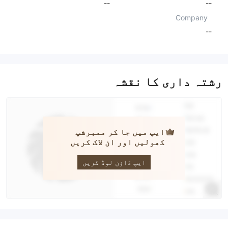
--
--
Company
--
رشتہ داری کا نقشہ
ایپ میں جا کر ممبرشپ
کھولیں اور ان لاک کریں
VIBHS
ایپ ڈاؤن لوڈ کریں