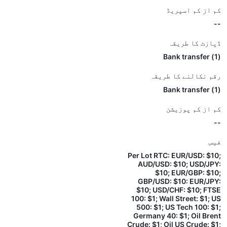
کم از کم اسپریڈ
--
ڈپازٹ کا طریقہ
(1) Bank transfer
رقم نکالنے کا طریقہ
(1) Bank transfer
کم از کم پوزیشن
--
فیس
Per Lot RTC: EUR/USD: $10;
AUD/USD: $10; USD/JPY:
$10; EUR/GBP: $10;
GBP/USD: $10: EUR/JPY:
$10; USD/CHF: $10; FTSE
100: $1; Wall Street: $1; US
500: $1; US Tech 100: $1;
Germany 40: $1; Oil Brent
Crude: $1; Oil US Crude: $1;