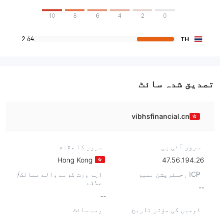
10
8
6
4
2
0
2.64
TH
تصدیق شدہ سائٹ
vibhsfinancial.cn
سرور آئی پی
سرور کا مقام
Hong Kong
47.56.194.26
ICP رجسٹریشن نمبر
اہم وزٹ کرنے والے ممالک/
علاقے
--
--
ڈومین کی مؤثر تاریخ
ویب سائٹ