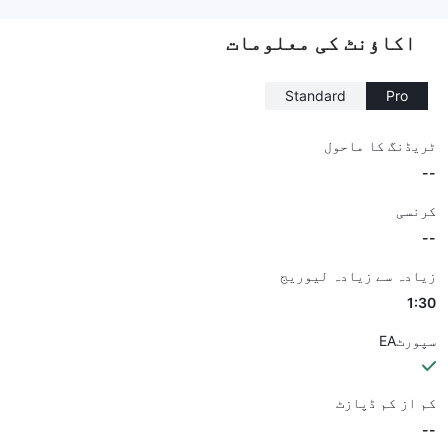
--
اکاؤنٹ کی معلومات
Standard
Pro
ٹریڈنگ کا ماحول
--
کرنسی
--
زیادہ سے زیادہ لیوریج
1:30
سپورٹEA
کم از کم ڈپازٹ
--