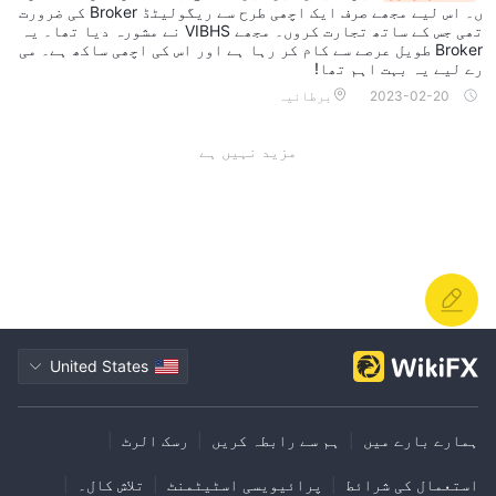
ں۔ اس لیے مجھے صرف ایک اچھی طرح سے ریگولیٹڈ Broker کی ضرورت
تھی جس کے ساتھ تجارت کروں۔ مجھے VIBHS نے مشورہ دیا تھا۔ یہ
Broker طویل عرصے سے کام کر رہا ہے اور اس کی اچھی ساکھ ہے۔ می
رے لیے یہ بہت اہم تھا!
2023-02-20
برطانیہ
مزید نہیں ہے
United States
ہمارے بارے میں
|
ہم سے رابطہ کریں
|
رسک الرٹ
|
استعمال کی شرائط
|
پرائیویسی اسٹیٹمنٹ
|
تلاش کال۔
|