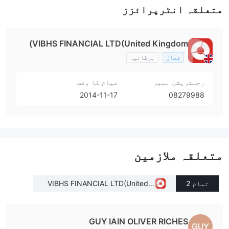
متعلقہ انٹرپرائزز
VIBHS FINANCIAL LTD(United Kingdom)
فعال
برطانیہ
رجسٹریشن نمبر
قیام کا وقت
2014-11-17
08279988
متعلقہ ملازمین
تمام 2
VIBHS FINANCIAL LTD(United K
ingdom)
GUY IAIN OLIVER RICHES