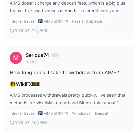
AIMS doesn’t charge any deposit fees, which is a big plus
for me. I’ve used various methods like credit cards and
Bitcoin, and I’ve never encountered any extra costs. This
Broker Issues
AIMS 榮鷹證券
Fees and Spreads
helps me get my funds into my trading account quickly
美國
2025-07-29
without having to worry about additional charges. It’s a
relief every time I complete my AIMS login and deposit
funds without any surprises.
Serious74
1-2年
How long does it take to withdraw from AIMS?
WikiFX
回答
AIMS processes withdrawals pretty quickly. I’ve seen that
methods like Visa/Mastercard and Bitcoin take about 1
working day, which is efficient. For bank transfers, it might
Broker Issues
AIMS 榮鷹證券
Withdrawal
Deposit
take up to 3 working days. I’ve personally never had to
美國
2025-07-21
wait too long for my withdrawals, and that’s one of the
reasons I continue using AIMS. It’s always nice to have