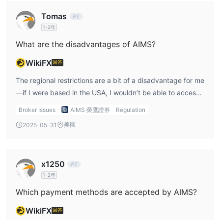
quick access to my funds after logging in.
Tomas
1-2年
What are the disadvantages of AIMS?
WikiFX
回答
The regional restrictions are a bit of a disadvantage for me
—if I were based in the USA, I wouldn’t be able to access
the platform at all. Another downside is the limited
Broker Issues
AIMS 榮鷹證券
Regulation
customer support channels. I had to contact AIMS
美國
2025-05-31
customer service via email when I faced a problem, and
while they were helpful, I’d prefer more options like live
chat. Nonetheless, the ease of logging in and starting
x1250
trading keeps me coming back.
1-2年
Which payment methods are accepted by AIMS?
WikiFX
回答