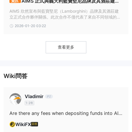
AIMS 正式與義大利藍寶堅尼品牌及其酒莊建立
資訊
合作夥伴關係
以下是榮鷹證券公司提供的所有付款方式及其要求：
AIMS 欣然宣布與藍寶堅尼（Lamborghini）品牌及其酒莊建
立正式合作夥伴關係。此次合作不僅代表了來自不同領域的兩
大領先品牌之間的強強聯手，更體現了雙方致力於超越傳統產
2026-01-20 03:22
業界限，為亞太地區乃至全球的交易者與品牌愛好者，打造一
個前所未有的卓越平台。
查看更多
Wiki問答
Vladimir
1-2年
Are there any fees when depositing funds into AIMS?
WikiFX
回答