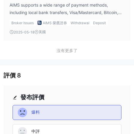
AIMS supports a wide range of payment methods,
including local bank transfers, Visa/Mastercard, Bitcoin,
Skrill, and others. I’ve used Bitcoin for both deposits and
Broker Issues
AIMS 榮鷹證券
Withdrawal
Deposit
withdrawals, and it’s been very smooth. The flexibility of
美國
2025-05-18
payment methods makes my experience even more
convenient every time I log in to AIMS.
沒有更多了
評價
8
發布評價
爆料
中評