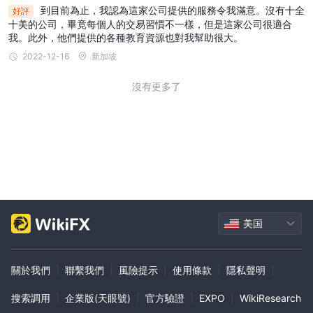
到目前為止，我認為這家公司提供的服務令我滿意。沒有十全
好評
十美的公司，畢竟每個人的交易習慣不一樣，但是這家公司很適合
我。此外，他們提供的各種教育資源也對我幫助很大。
2022-12-16
新加坡
沒有更多了
美国
關於我們
|
聯繫我們
|
風險提示
|
使用條款
|
隱私聲明
|
搜索調用
|
企業版(天眼號)
|
官方驗證
|
EXPO
|
WikiResearch