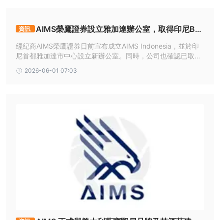
關資訊。
AIMS榮鷹證券設立雅加達辦公室，取得印尼BA
槓桿
資訊
PPEBTI牌照
1:200
榮鷹證券 提供彈性槓桿，從1:1到
。
經紀商AIMS榮鷹證券日前宣布成立AIMS Indonesia，並於印
尼首都雅加達市中心設立新辦公室。同時，公司也確認已取得
費用
印尼BAPPEBTI牌照，可在當地受監管金融市場提供服務。
2026-06-01 07:03
就價差而言，對於EUR/USD貨幣對，它們通常在每標準手1.0 – 1.5
1.5-1.6點
點的範圍內，而榮鷹證券為這個貨幣對提供的價差高於
，
略高一些。該經紀商不收取交易佣金。最低存款金額為$100。榮鷹
證券不收取任何存款和提款費用。為了保護所有客戶的利益，榮鷹證
券已根據每個帳戶實施了負債保護政策（NBPP），以確保客戶不會
EUR/USD（1.5-
損失超過其投資金額。價差根據資產而異，例如
1.6點）、黃金（1.8-2.8點）
。
交易平台
榮鷹證券 支持MT4和MT5交易平台，可在桌面、移動和網絡設備上
使用。MT5主要適用於經驗豐富的交易者，而MT4更適合初學者。
存款和提款