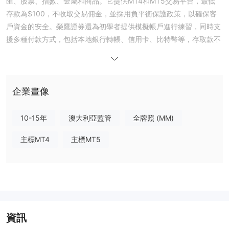
匯、股票、指數、金屬和商品。它提供MT4和MT5交易平台，最低
存款為$100，不收取交易佣金，並採用負平衡保護政策，以確保客
戶資金的安全。榮鷹證券還為初學者提供模擬帳戶進行練習，同時支
援多種付款方式，包括本地銀行轉帳、信用卡、比特幣等，存取款不
收取任何費用，處理速度快。
優缺點
榮鷹證券 是否合法？
Auric International Markets (榮鷹證券) 相關實體受澳大利亞和
企業畫像
Labuan當地金融監管機構監管，並持有不同類型的金融牌照，從事
相應的金融業務活動。
10-15年
澳大利亞監管
全牌照 (MM)
我可以在榮鷹證券上交易什麼？
主標MT4
主標MT5
榮鷹證券 提供多種可交易資產，包括70種外匯、股票、指數、金屬
和商品。
帳戶類型
模擬帳戶
榮鷹證券 提供
。交易者可以學習和練習交易而不承擔任何
財務風險。
資訊
榮鷹證券 提供兩種活動帳戶：MAM帳戶和標準帳戶。以下是一些相