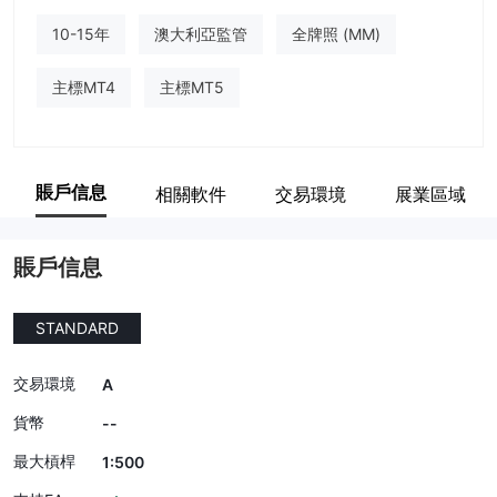
10-15年
澳大利亞監管
全牌照 (MM)
主標MT4
主標MT5
賬戶信息
相關軟件
交易環境
展業區域
賬戶信息
STANDARD
交易環境
A
貨幣
--
最大槓桿
1:500