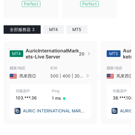
Perfect
Perfect
全部服務器 3
MT4
MT5
AuricInternationalMark
Auric
MT4
MT5
20
ets-Live Server
kets-
國家/地區
杠杆
國家/地區
馬來西亞
500 | 400 | 200 |
馬來西亞
100 | 50 | 33 | 25
| 10 | 1
伺服器IP
Ping
伺服器IP
103.***.36
38.***.108
1 ms
AURIC INTERNATIONAL MARKE
AURIC
TS LTD (United Kingdom)
TS LTD