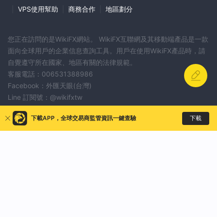
|
VPS使用幫助
|
商務合作
|
地區劃分
您正在訪問的是WikiFX網站。 WikiFX互聯網及其移動端產品是一款
面向全球用戶的企業信息查詢工具。用戶在使用WikiFX產品時，請
自覺遵守所在國家、地區有關的法律規範。
客服電話：006531388986
Facebook：外匯天眼(台灣)
Line 訂閱號：@wikifxtw
牌照等資訊糾錯請發送資訊至：qa@wikifx.com
下載
下載APP，全球交易商監管資訊一鍵查驗
商務合作：business@wikifx.com
EC Investment Bank
EZINVEST
MyFundedFX
WISDOMPOINT CAPITAL
PSFX
Power Trading
更多
Finnix Group
Celox
ONE FX
Finpro Capitals
fxINDEXBULL
Wealth Grow Broking
LPL Trade
Unity Markets
TopTrade
VIBHS
ELLIPSYS