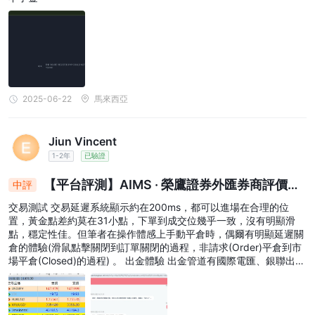
2025-06-22
馬來西亞
Jiun Vincent
1-2年
已驗證
【平台評測】AIMS · 榮鷹證券外匯券商評價：
中評
從開戶到出金、交易環境完整解析
交易測試 交易延遲系統顯示約在200ms，都可以進場在合理的位
置，黃金點差約莫在31小點，下單到成交位幾乎一致，沒有明顯滑
點，穩定性佳。但筆者在操作體感上手動平倉時，偶爾有明顯延遲關
倉的體驗(滑鼠點擊關閉到訂單關閉的過程，非請求(Order)平倉到市
場平倉(Closed)的過程) 。 出金體驗 出金管道有國際電匯、銀聯出
金、USDT(TRC-20/ ERC-20/BEP-20)管道。 唯一限制就是第一次
出金必須跟入金管道相同，這點系統會直接綁定無法調整。筆者在入
金時已綁定固定的錢包位置。 出金申請時間為當天到帳，速度正常。
另外還有最低出金50 USDT限制。 客戶服務 最初需談註冊信箱及交