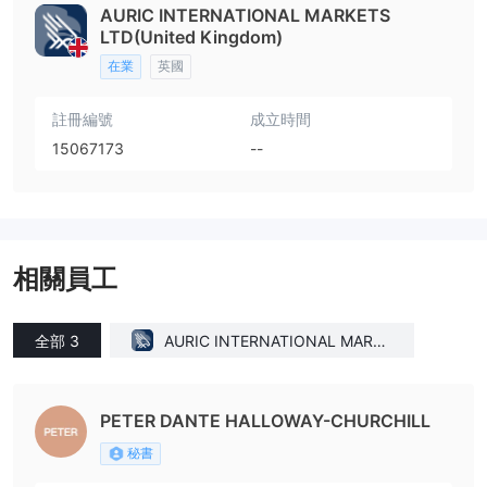
AURIC INTERNATIONAL MARKETS
LTD(United Kingdom)
在業
英國
註冊編號
成立時間
15067173
--
相關員工
全部 3
AURIC INTERNATIONAL MARKE
TS LTD(United Kingdom)
PETER DANTE HALLOWAY-CHURCHILL
秘書