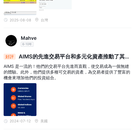
易帳號，會是由線上虛擬客服提供簡單的回覆或是轉真人，申請中文
真人客服需填寫基本資料並詳述問題，中文線上客服平日大約2分鐘
就有專人回復，會詳細了解你的需求，並給予專業的指示，體驗良
2025-08-08
台灣
好。 綜合評價 評分項目 說明 開戶流程 ★★★★★ 開戶流程完整且
親民 出入金體驗 ★★★☆☆ 出入金管道較少，出金介面不夠直覺。
商品種類 ★★★★★ 商品多元 交易成本 ★★★★★ 交易成本在合
Mahve
理範圍內 交易執行 ★★★★★ 大部分交易執行速度穩定，少部分會
6-10年
有點延遲感 監管牌照 ★★★☆☆ 牌照普通。 客服服務 ★★★★★
服務快速且有中文真人客服 教育資源 ★★★☆☆ 教育資源僅適合完
AIMS的先進交易平台和多元化資產推動了其增
好評
全新手，較進階資源尚未完備 移動端體驗 ★★☆☆☆ 能使用原版M
T4 MT5平台登入，無相應APP
長
AIMS 是一流的！他們的交易平台先進而直觀，使交易成為一個無縫
的體驗。此外，他們提供多種可交易的資產，為交易者提供了豐富的
機會來增加他們的投資組合。
2024-07-12
美國