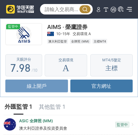
2
4
3
3
5
4
AIMS · 榮鷹證券
4
6
5
監管中
10-15年
交易環境 A
5
7
6
澳大利亞監管
全牌照 (MM)
主標MT4
6
8
7
天眼評分
交易環境
MT4/5鑒定
7
.
9
8
A
主標
/10
8
9
線上開戶
官方網址
9
外匯監管 1
其他監管 1
ASIC 全牌照 (MM)
監管中
澳大利亞證券及投資委員會