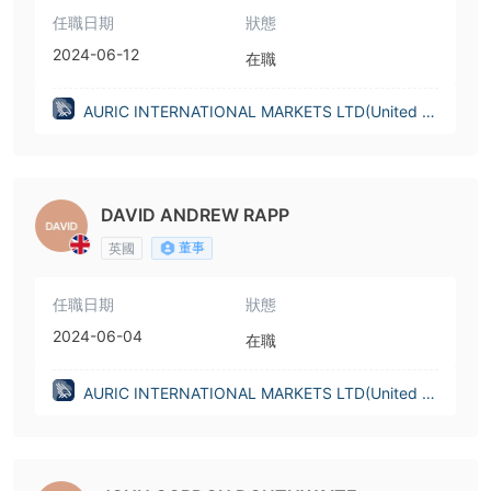
任職日期
狀態
2024-06-12
在職
AURIC INTERNATIONAL MARKETS LTD(United Ki
ngdom)
DAVID ANDREW RAPP
董事
英國
任職日期
狀態
2024-06-04
在職
AURIC INTERNATIONAL MARKETS LTD(United Ki
ngdom)