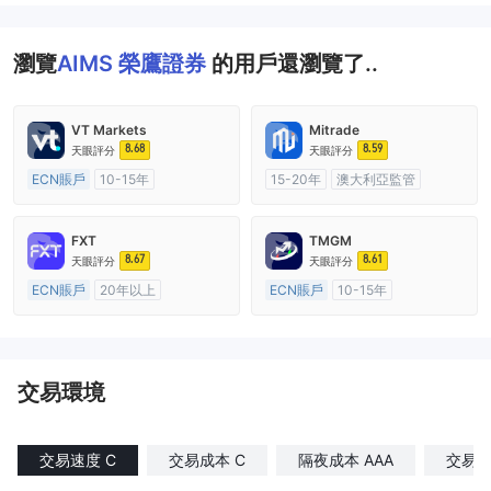
瀏覽
AIMS 榮鷹證券
的用戶還瀏覽了..
VT Markets
Mitrade
8.68
8.59
天眼評分
天眼評分
ECN賬戶
10-15年
15-20年
澳大利亞監管
澳大利亞監管
全牌照 (MM)
全牌照 (MM)
自研
主標MT4
FXT
TMGM
8.67
8.61
天眼評分
天眼評分
ECN賬戶
20年以上
ECN賬戶
10-15年
澳大利亞監管
全牌照 (MM)
澳大利亞監管
全牌照 (MM)
主標MT4
主標MT4
交易環境
交易速度 C
交易成本 C
隔夜成本 AAA
交易滑