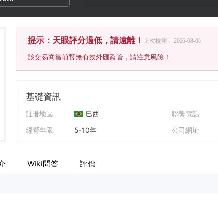
提示：天眼評分過低，請遠離！
上次檢測 :
2026-08-06
該交易商當前暫無有效外匯監管，請注意風險！
基礎資訊
註冊地區
巴西
聯繫電話
經營年限
5-10年
公司網址
公司全稱
XP Investimentos CCTVM S.A.
公司地址
介
Wiki問答
評價