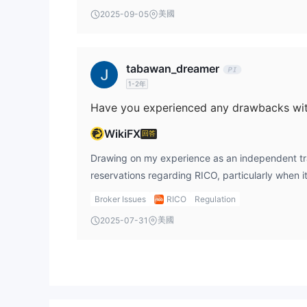
Brazil-registered investment company offering d
美國
R$ 19.90 – Tryd Trader；
2025-09-05
importantly, remains unregulated—an aspect that
R$ 120.00 – ProfitPlus；
concerns for me and dictates extra vigilance. From my assessment, RICO
R$ 139.90 – ProfitPro。
does not focus exclusively on forex. Instead, it
然而，對於付費平台，還有一個額外的ISS費用，佔充值
tabawan_dreamer
providing access to a variety of investment pro
1-2年
such as stocks, options, futures contracts (inclu
客戶支援選項
stock rental, and liquidity provider services wit
YouTube、Instagram、Facebook
交易者可以在
ecosystem. Additionally, there are direct treasu
WikiFX
回答
debentures, and other investment options like r
funds, COEs, CRIs, CRAs, and IPOs. However, de
Drawing on my experience as an independent trad
—which is popular among forex traders—I couldn
reservations regarding RICO, particularly when it
dedicated forex or cryptocurrency trading. T
and customer support. The foremost concern for
Broker Issues
RICO
Regulation
geared toward the Brazilian equity and derivati
without valid regulation or oversight, which intr
美國
2025-07-31
global forex or crypto assets. Given these nuances, RICO’s strength lies in
of risk that cannot be understated. This lack of 
accommodating Brazilian market instruments an
flag and affects my overall trust in any services
rather than serving as a well-rounded internation
technical performance and user help channels. In terms of platform stability,
your trading interests are primarily in forex or d
while RICO provides a range of trading platform
suggests that this broker may not fulfill those n
Rico Trader, and others, I am cautious. The divers