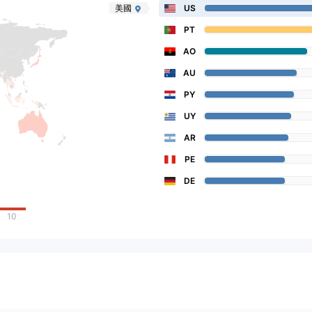
美國
US
PT
AO
AU
PY
UY
AR
PE
DE
10