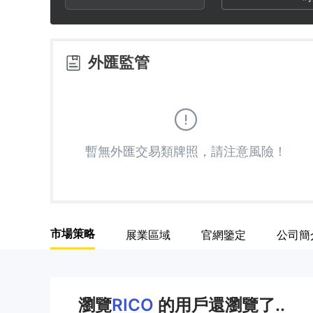
3
1
4
2
外匯監管
5
3
6
4
暫無外匯交易類牌照，請注意風險！
7
5
8
6
市場策略
展業區域
官網鑒定
公司簡
9
7
8
瀏覽
RICO
的用戶還瀏覽了..