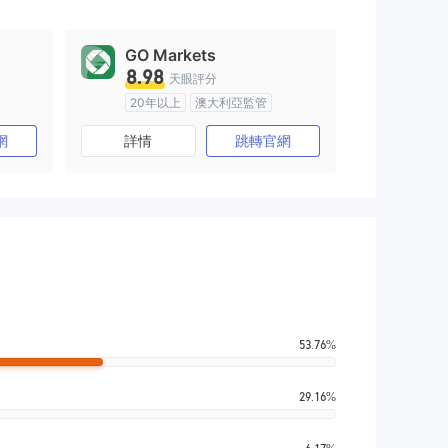
GO Markets
8.98
天眼評分
20年以上
澳大利亞監管
)
全牌照 (MM)
cTrader
網
詳情
跳轉官網
53.76%
29.16%