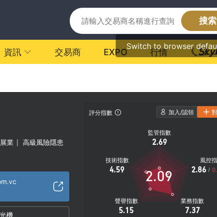
搜索
Switch to browser defau
資訊
交易商
EXPO
行情
加入/認領
評分指數
監管指數
2.69
展業
高級風險隱患
|
技術指數
風控
4.59
2.86
/
0
2.09
om.vc
聲譽指數
業務指數
5.15
7.37
光機