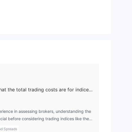
投
合
如支
、
Could you break down what the total trading costs are for indices such as the US100 when trading on RICO?
費
ience in assessing brokers, understanding the
cial before considering trading indices like the
ut immediately for me is that RICO is
nd Spreads