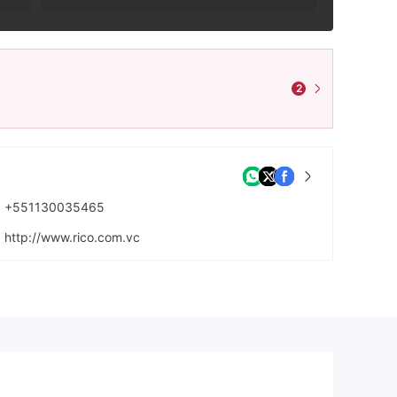
2
+551130035465
http://www.rico.com.vc
Av. Chedid Jafet, 75 - Torre sul - Vila Olimpia, São Paulo - SP, 04551-060