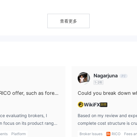
查看更多
其他投資
益、CBD、LC、LCA、LCI和公司債券。RICO 還提供
，如
-IPO。此外，還涉及股票市場和BM&F的股票租賃、期權、期貨合約、小型
數字帳戶
可以投資於固定收益和變動收益應用，並使用
處理日常交易，
Nagarjuna
1-2年
t Rico Trader、MetaTrader 5、TraderEvolution、Tradezone
Which types of trading instruments does RICO offer, such as forex, stocks, indices, cryptocurrencies, or commodities?
免
）、Tradezone Web（Webchart）和TraderEvolution Web平台
WikiFX
回答
ce evaluating brokers, I
Based on my review and exper
n focus on its product range
complete cost structure is cru
, I noted that the broker is a
US100 on RICO. What stands o
ments
Platform
Broker Issues
RICO
Fees a