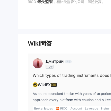
未受監管
RICO
，相比受監管的公司，風險較高。
RICO 提供哪些產品？
各種產品
該公司提供
，包括所有投資、直接國庫、固定收
資基金、房地產基金、COE、CRI、CRA和公開發行
約、股票期貨和流動性提供者-RLP。
帳戶類型
Wiki問答
投資帳戶
Rico提供兩種帳戶，餘額不同。通過
，用戶
付帳單、發送和接收PIX和TED，以及收取工資。
Дмитрий
交易平台
1-2年
Profi
在RICO中，用戶可以自由選擇任何平台，包括
Tryd Pro和Profit
。除了MetaTrader 5（真實和模擬帳戶
WikiFX
回答
外，每個平台收取的費用也不同：
R$ 60.00 – Tradezone Desktop；
As an independent trader with years of experien
R$ 160.00 – TraderEvolution Desktop；
approach every platform with caution and a kee
R$ 14.90 – RicoTrader；
and regulatory standing. When I looked into RICO
Broker Issues
RICO
Account
Leverage
Instru
R$ 100.00 – Tryd Pro；