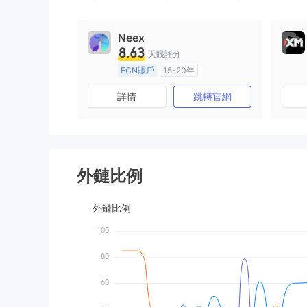
9
Neex
8.63
天眼評分
ECN賬戶
15-20年
澳大利亞監管
全牌照 (MM)
詳情
跳轉官網
主標MT4
外鏈比例