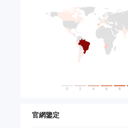
0
2
4
6
8
官網鑒定