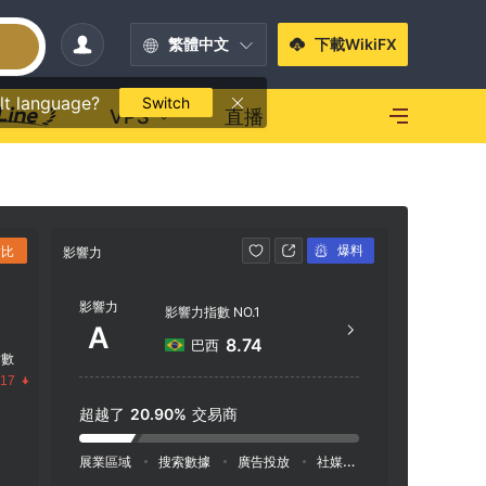
繁體中文
下載WikiFX
lt language?
Switch
VPS
直播
爆料
對比
影響力
聯繫方式
影響力
+55
影響力指數 NO.1
A
htt
8.74
巴西
指數
Av. C
.17
ila O
超越了
20.90%
交易商
060
展業區域
搜索數據
廣告投放
社媒指數