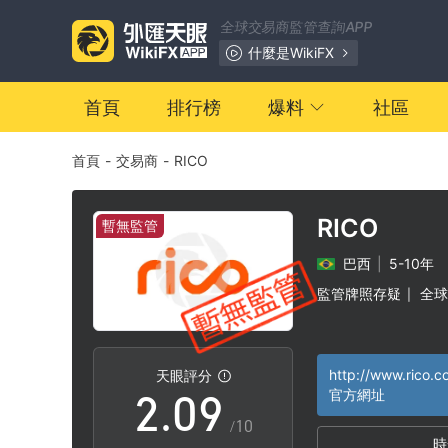
2
全球交易商監管查詢APP
3
什麼是WikiFX
4
首頁
排行榜
爆料
社區
首頁
-
交易商
-
RICO
5
6
RICO
暫無監管
巴西
|
5-10年
0
7
監管牌照存疑
全球
|
1
8
http://www.rico.c
天眼評分
2
.
0
9
官方網址
/10
時