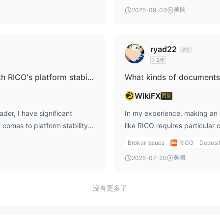
iverse instruments but,
unregulated and flagged as hi
美國
2025-09-03
 raises significant safety
demands extra caution. In re
generally well-disclosed and
 takes a broader approach,
the breakdown is far less transparent. The primary trading
金額的10.68%。
ryad22
ducts. RICO offers instruments
like the US100 on RICO are c
1-2年
ding mini and stock futures),
embedded trading costs (such
hin the BM&F Brazilian market
several platforms, but some,
Have you experienced any drawbacks with RICO's platform stability or their customer support services?
和Twitter
WhatsApp和電話
上關注RICO，並通過
與公司保持聯繫。
ry, fixed income products,
TraderEvolution Desktop, ca
WikiFX
回答
eal estate funds, investment
respectively—while others lik
spite offering MetaTrader 5
charges. On top of that, the
er, I have significant
In my experience, making an i
’t find clear evidence of
those fees. For me, these plat
 comes to platform stability
like RICO requires particular
he emphasis seems much more
compared to brokers where platforms ar
 me is that RICO operates
regulatory oversight, there 
Broker Issues
RICO
Deposi
ves landscape rather than
detailed by RICO is the speci
oduces a substantial element
for documentation requireme
美國
2025-07-20
such as the US100. That lack 
regulatory protection is a red
especially those based in Braz
d fixed-income products
experience; it means I wouldn
 they offer—including their
accounts—generally request c
al CFD or forex provider. If
reliably. Between recurring pl
policies and banking partners’ anti-fraud 
沒有更多了
igital assets, my experience
trade charges, the true cost 
s such as MetaTrader 5, Profit
need to provide a government
eeds. Most importantly, due to
any potential benefits, especi
ity in platform offerings is
identity card, along with proo