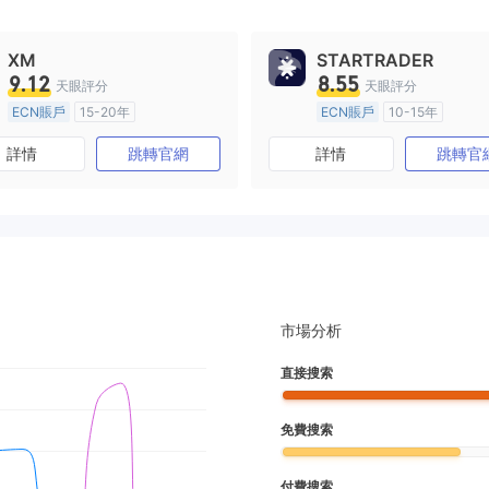
XM
STARTRADER
9.12
8.55
天眼評分
天眼評分
ECN賬戶
15-20年
ECN賬戶
10-15年
澳大利亞監管
全牌照 (MM)
澳大利亞監管
全牌照 (MM
詳情
跳轉官網
詳情
跳轉官
主標MT4
主標MT4
市場分析
直接搜索
免費搜索
付費搜索