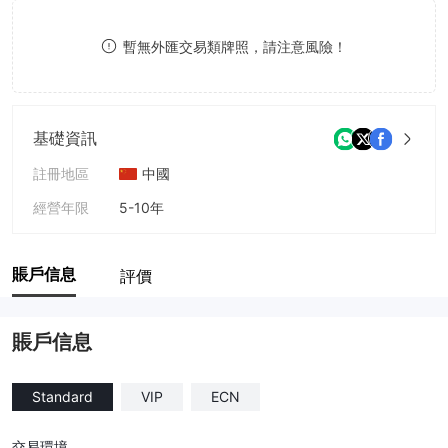
9
7
8
暫無外匯交易類牌照，請注意風險！
8
9
9
基礎資訊
註冊地區
中國
經營年限
5-10年
公司全稱
宏宇CAPITAL
賬戶信息
評價
賬戶信息
Standard
VIP
ECN
交易環境
--