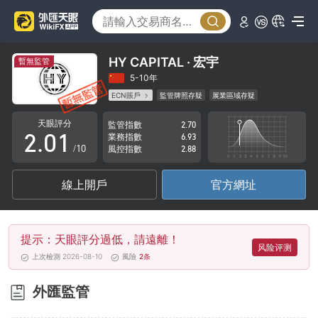
HY CAPITAL · 宏宇
暫無監管
0
5-10年
ECN賬戶
監管牌照存疑
展業區域存疑
1
0
高級風險隱患
天眼評分
監管指數
2.70
2
.
0
1
業務指數
6.93
/10
風控指數
2.88
3
1
2
線上開戶
官方網址
4
2
3
5
3
4
提示：天眼評分過低，請遠離！
6
4
5
风险评测
上次檢測 2026-08-10
風險
2
条
7
5
6
外匯監管
8
6
7