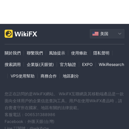
美国
關於我們
|
聯繫我們
|
風險提示
|
使用條款
|
隱私聲明
|
搜索調用
|
企業版(天眼號)
|
官方驗證
|
EXPO
|
WikiResearch
|
VPS使用幫助
|
商務合作
|
地區劃分
您正在訪問的是WikiFX網站。 WikiFX互聯網及其移動端產品是一款
面向全球用戶的企業信息查詢工具。用戶在使用WikiFX產品時，請
自覺遵守所在國家、地區有關的法律規範。
客服電話：006531388986
Facebook：外匯天眼(台灣)
Line 訂閱號：@wikifxtw