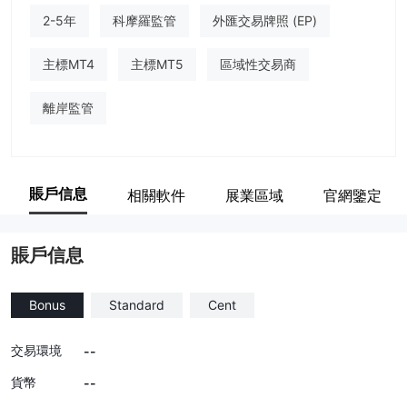
2-5年
科摩羅監管
外匯交易牌照 (EP)
主標MT4
主標MT5
區域性交易商
離岸監管
賬戶信息
相關軟件
展業區域
官網鑒定
賬戶信息
Bonus
Standard
Cent
交易環境
--
貨幣
--