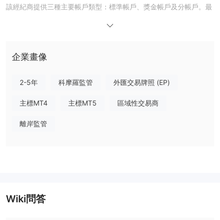
該經紀商提供三種主要帳戶類型：標準帳戶、獎金帳戶及分帳戶。最
低存款額從 $15 起，最高槓桿根據帳戶類型可達 1:5000。所有帳戶
類型均免佣金，點差從最低 0.8 點 (分帳戶) 到最高 1.8 點 (標準/獎
金帳戶) 不等。可能提供特定期間的免掉期選項。
Phyntex Markets 支援社交交易，讓希望跟隨並複製其他交易者策
企業畫像
略的客戶使用。該經紀商提供多種存款方式，包括線上銀行、USDT
及本地存款，並致力於快速提款。客戶支援服務為 24/5。
2-5年
科摩羅監管
外匯交易牌照 (EP)
優點與缺點
Phyntex Markets 是否合法？
主標MT4
主標MT5
區域性交易商
Phyntex Markets 由 Phyntex Group Limited 運營，該公司聲稱在
離岸監管
科摩羅聯盟姆瓦利獲得牌照，作為一家國際商業公司及國際經紀與清
算所，受姆瓦利國際服務管理局監管。交易者應注意，監管保護可能
因司法管轄區而異，並應在交易前仔細審查公司的法律文件。
我可以在Phyntex Markets交易什麼？
Phyntex Markets提供多種資產類別的 CFD 產品——例如外匯、金
Wiki問答
屬、能源、指數和商品——讓交易者能夠參與全球市場波動，而不需
要直接擁有相關的基礎資產，而股票、加密貨幣、債券和 ETF 目前