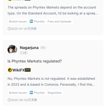
盈利與虧損，且可能不適合所有客戶。Phyntex Markets鼓勵客戶在
使用槓桿交易外匯、CFD或其他槓桿產品時，負責任地使用槓桿並應
The spreads on Phyntex Markets depend on the account
用適當的風險管理。
type. On the Standard Account, I’d be looking at a spread
starting from 1.8 pips, which is not the tightest I’ve seen
Broker Issues
Phyntex
Fees and Spreads
交易平台
but still reasonable. On the Premium Account, the spread
美國
2025-07-01
MetaTrader 4 (MT4)
Phyntex Markets 提供存取權限
和
is much tighter, from 0.3 pips. Personally, I’d go for the
MetaTrader 5 (MT5)
，全球交易者廣泛使用的兩大交易平台。
Premium Account if I was looking for lower trading costs,
透過 MT4 和 MT5，客戶可以在桌面、網路和移動裝置上監控市
especially for short-term trades or scalping.
Nagarjuna
場、分析價格波動、下單、管理倉位以及存取支援的交易產品。
1-2年
存款與提款
Is Phyntex Markets regulated?
Phyntex Markets 支援選定的存款與提款方式，包括網路銀行、
WikiFX
回答
USDT 以及當地存款選項（若適用）。付款方式的可用性可能因客戶
地區、帳戶狀態及付款供應商條件而有所不同。
No, Phyntex Markets is not regulated. It was established
Phyntex Markets 旨在提供順暢的資金體驗。處理時間可能因付款
in 2023 and is based in Comoros. Personally, I find this
方式、銀行營業時間、區塊鏈確認、第三方供應商處理、帳戶驗證狀
quite concerning because being unregulated means there
Broker Issues
Phyntex
Regulation
態及內部安全審查而有所不同。
are no guarantees or oversight protecting my funds. When
客戶應確保存款與提款資訊準確。對於數位資產轉帳，客戶應仔細選
美國
2025-06-04
trading, I prefer platforms that are regulated by
擇正確的代幣、網路及錢包地址，因為錯誤的轉帳可能導致資金永久