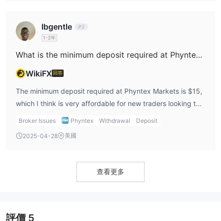
recognized authorities for the added security and peace
損失。
of mind that they provide.
Ibgentle
1-2年
What is the minimum deposit required at Phyntex Markets?
WikiFX
回答
The minimum deposit required at Phyntex Markets is $15,
which I think is very affordable for new traders looking to
get started with a small budget. Personally, I appreciate
Broker Issues
Phyntex
Withdrawal
Deposit
platforms that offer low entry barriers like this, as it allows
美國
2025-04-28
me to test the waters before making a bigger
commitment.
查看更多
評價
5