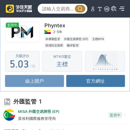
0
1
Phyntex
2
0
監管中
2-5年
3
1
科摩羅監管
外匯交易牌照 (EP)
主標MT4
區域性交易商
離岸監管
4
2
天眼評分
MT4/5鑒定
5
.
0
3
主標
/10
6
1
4
線上開戶
官方網址
7
2
5
8
3
6
外匯監管
1
9
4
7
MISA 外匯交易牌照 (EP)
監管中
5
8
莫埃利國際服務管理局