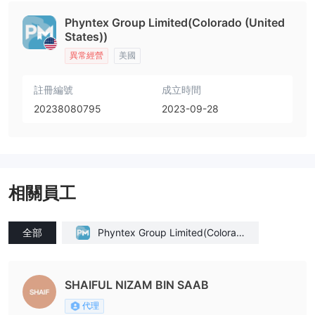
Phyntex Group Limited(Colorado (United
States))
異常經營
美國
註冊編號
成立時間
20238080795
2023-09-28
相關員工
全部
Phyntex Group Limited(Colorad
o (United States))
SHAIFUL NIZAM BIN SAAB
代理