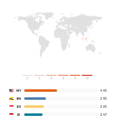
0
2
4
6
8
10
4.45
MY
2.92
BN
2.65
SG
2.47
ID