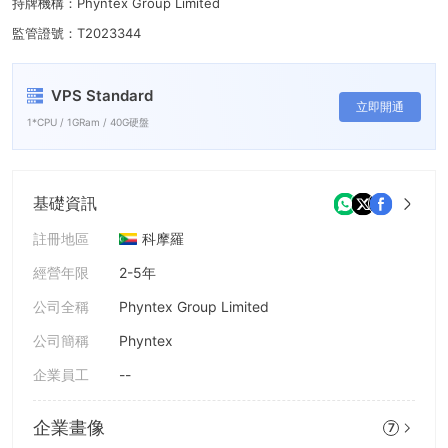
6
9
持牌機構：Phyntex Group Limited
監管證號：T2023344
7
8
VPS Standard
立即開通
9
1*CPU / 1GRam / 40G硬盤
基礎資訊
註冊地區
科摩羅
經營年限
2-5年
公司全稱
Phyntex Group Limited
公司簡稱
Phyntex
企業員工
--
企業畫像
7