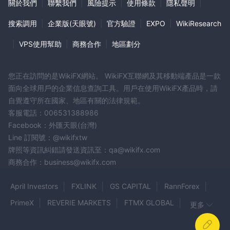
關於我們
|
聯繫我們
|
風險提示
|
使用條款
|
隱私聲明
|
搜索調用
|
企業版(天眼號)
|
官方驗證
|
EXPO
|
WikiResearch
|
VPS使用幫助
|
商務合作
|
地區劃分
您正在訪問的是WikiFX網站。 WikiFX互聯網及其移動端產品是一款
面向全球用戶的企業信息查詢工具。用戶在使用WikiFX產品時，請
自覺遵守所在國家、地區有關的法律規範。
客服電話：006531388986
Facebook：外匯天眼(台灣)
Line 訂閱號：@wikifxtw
牌照等資訊糾錯請發送資訊至：qa@wikifx.com
商務合作：business@wikifx.com
April Investors
FXLINK
GS CAPITAL
RannForex
PrimeX
REVERIE MARKETS
FTMX GLOBAL
更多
CM Index
Axis capital FX
WEALTH TRADE BULL