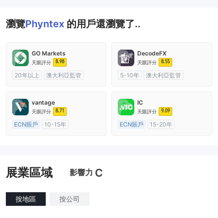
瀏覽
Phyntex
的用戶還瀏覽了..
GO Markets
DecodeFX
8.98
8.55
天眼評分
天眼評分
20年以上
澳大利亞監管
5-10年
澳大利亞監管
全牌照 (MM)
cTrader
全牌照 (MM)
主標MT4
vantage
IC
8.71
9.09
天眼評分
天眼評分
ECN賬戶
10-15年
ECN賬戶
15-20年
澳大利亞監管
全牌照 (MM)
澳大利亞監管
全牌照 (MM)
主標MT4
主標MT4
展業區域
C
影響力
按地區
按公司