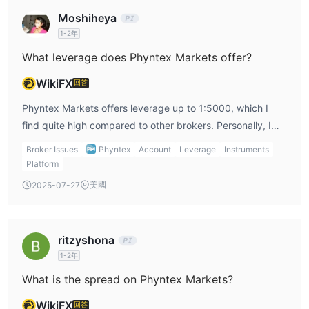
不提供。
Moshiheya
帳戶類型
1-2年
標準
獎金
What leverage does Phyntex Markets offer?
Phyntex Markets 提供三種主要帳戶類型：
,
，以及
Cent
每種帳戶類型都針對不同的交易需求而設計，從較小的帳戶規
WikiFX
回答
模到尋求更高槓桿或促銷帳戶功能的客戶。
Phyntex Markets offers leverage up to 1:5000, which I
Phyntex Markets所列的帳戶類型免佣金。交易成本主要透過點差反
find quite high compared to other brokers. Personally, I
映，點差可能因市場狀況、產品類型、帳戶類型及流動性而有所不
think this is great for experienced traders looking to
同。
Broker Issues
Phyntex
Account
Leverage
Instruments
maximize their trades, but I would advise being cautious,
部分選定的帳戶類型可能包含有限期限內的免隔夜利息條件，具體依
Platform
as high leverage can significantly increase both potential
帳戶條款、產品條件及地區可用性而定。客戶在交易前應審閱適用之
美國
2025-07-27
profits and risks.
帳戶規格、槓桿規則、保證金要求、強制平倉水平、隔夜利息條件及
促銷條款。
ritzyshona
槓桿與風險管理
1-2年
Phyntex Markets根據帳戶類型、交易產品、帳戶餘額及市場狀況提
供靈活的槓桿。在部分選定的帳戶類型上，最大槓桿可達1:5000。
What is the spread on Phyntex Markets?
槓桿可提升資金效率，但也會顯著增加交易風險。較高的槓桿能放大
WikiFX
回答