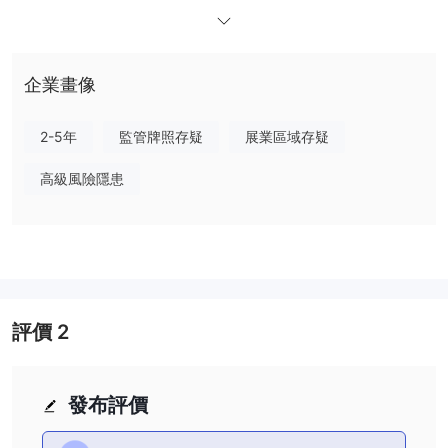
豐富的交易者設計，提供較低的點差和先進的交易功能，最低存款要
求為 2,000 美元。 VIP賬戶以其超低的點差和優質的交易條件，針
對最低存款為10萬美元的高淨值個人。
企業畫像
儘管 IDA通過其平台為交易者提供必要的交易工具，包括 IDA網絡交
易者和 IDAmt4，其不受監管的狀態需要仔細考慮相關風險。交易者
應權衡潛在的好處和缺乏監管的情況，這可能會限制出現爭議或問題
2-5年
監管牌照存疑
展業區域存疑
時的追索選擇。與任何不受監管的經紀商一樣，對於那些考慮與其進
高級風險隱患
行交易的人來說，盡職調查至關重要 IDA。
是 IDA合法的？
IDA不受任何公認的金融監管機構監管。作為不受監管的經紀商，它
的運營不受監管機構的監督，監管機構負責確保遵守行業標準並保護
交易者的利益。這種監管的缺乏引發了人們對資金安全以及經紀商業
務行為透明度的擔憂。
評價
2
與不受監管的經紀人進行交易，例如 IDA存在固有風險。如果沒有監
管監督，解決爭議的途徑可能有限，一旦出現任何問題或爭議，交易
者可能會面臨尋求追索權的挑戰。此外，不受監管的經紀商可能不受
發布評價
嚴格的財務和運營標準的約束，可能導致客戶資金保護不足和不公平
的交易行為。