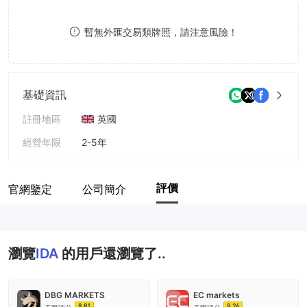
8
暫無外匯交易類牌照，請注意風險！
9
基礎資訊
註冊地區
英國
經營年限
2-5年
公司全稱
Ida Tech Group Limited
評價
官網鑒定
公司簡介
瀏覽
IDA
的用戶還瀏覽了..
DBG MARKETS
EC markets
8.81
9.24