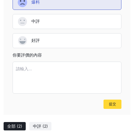
爆料
優點和缺點
與許多不受監管的經紀商一樣，da 為交易者提供了一系列需要考慮
的利弊。從積極的一面來看，它提供了廣泛的交易工具，包括外匯、
中評
差價合約、股票、指數、大宗商品和加密貨幣，為交易者提供了構建
投資組合的多種選擇。此外，其賬戶類型迎合不同交易者的需求，從
好評
初學者到高淨值個人，提供不同的點差和功能。然而，缺乏監管是一
個重大缺陷，因為它引發了對資金安全、爭議解決和業務透明度的擔
你要評價的內容
憂。交易者在決定進行交易之前應仔細評估這些利弊 IDA。
交易工具
請輸入...
IDA提供多種交易工具，包括：
外匯
：這是最流行的交易工具，允許您交易不同國家的貨幣。
差價合約
：差價合約（差價合約）是一種衍生品，允許您交易標的
資產的價格變動，而無需實際擁有該資產本身。
股票
：您可以在世界各地的證券交易所交易個別公司的股票。
提交
指數
：指數是追踪特定市場或板塊的一籃子股票。
商品
：這包括農產品、金屬和能源商品。
加密貨幣
：您可以交易比特幣和以太坊等加密貨幣。
全部
(2)
中評
(2)
以下是不同經紀商提供的交易工具的比較表：