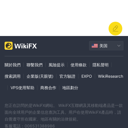
IDA根據交易工具和賬戶類型提供不同的槓桿選項。槓桿允許交易者
以更少的資金控制更大的頭寸。這是一個簡化的概述：
標準賬戶
1:100
：該賬戶提供中等槓桿，通常高達
。交易賬戶中每
1 美元，交易者可以控制價值高達 100 美元的頭寸。它適合那些想
要在接觸市場的同時管理風險的人。
專業賬戶
：使用專業帳戶， IDA提供更高的槓桿，通常高達
美国
1:500
。交易者可以控制相對於其賬戶餘額更大的頭寸。然而，重
要的是要記住，較高的槓桿率會增加盈利潛力和重大損失的風險。
貴賓賬戶
1:500
：VIP 賬戶是最獨特的選項，可提供高達
。選擇此
關於我們
|
聯繫我們
|
風險提示
|
使用條款
|
隱私聲明
|
賬戶類型的交易者享有最佳的交易條件，包括更窄的點差和更高的槓
搜索調用
|
企業版(天眼號)
|
官方驗證
|
EXPO
|
WikiResearch
桿。
交易者應謹慎使用槓桿，考慮其風險承受能力和交易策略，因為它會
|
VPS使用幫助
|
商務合作
|
地區劃分
放大收益和損失。 IDA旨在通過在其賬戶中提供不同的槓桿選項來適
應各種風險偏好。交易者應選擇與其風險管理方法相符的賬戶類型。
以下是不同經紀商提供的最大槓桿的比較表：
您正在訪問的是WikiFX網站。 WikiFX互聯網及其移動端產品是一款
點差和佣金（交易費用）
面向全球用戶的企業信息查詢工具。用戶在使用WikiFX產品時，請
自覺遵守所在國家、地區有關的法律規範。
IDA對其交易工具收取點差和佣金。點差是買價和賣價之間的差額，
客服電話：006531388986
佣金是每筆交易收取的固定費用。