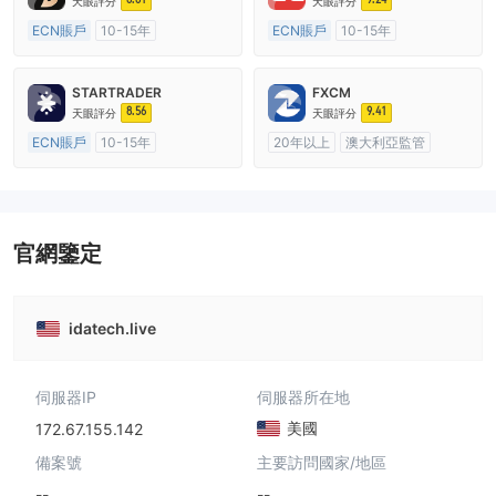
天眼評分
天眼評分
ECN賬戶
10-15年
ECN賬戶
10-15年
澳大利亞監管
全牌照 (MM)
澳大利亞監管
全牌照 (MM)
主標MT4
主標MT4
STARTRADER
FXCM
8.56
9.41
天眼評分
天眼評分
ECN賬戶
10-15年
20年以上
澳大利亞監管
澳大利亞監管
全牌照 (MM)
全牌照 (MM)
主標MT4
主標MT4
官網鑒定
idatech.live
伺服器IP
伺服器所在地
美國
172.67.155.142
備案號
主要訪問國家/地區
--
--