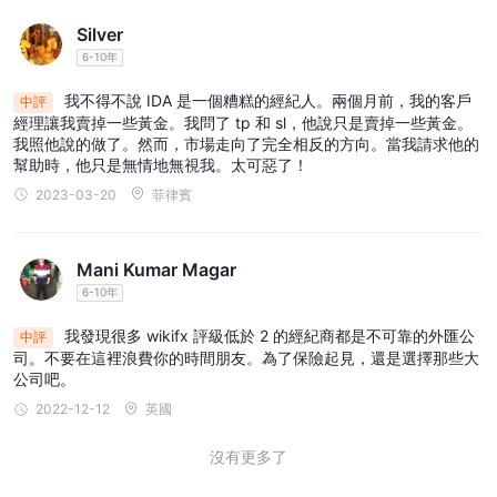
賬戶類型
Silver
IDA提供三種不同的賬戶類型，以滿足交易者的不同需求：
6-10年
標準賬戶
是最基本的帳戶類型，對於初學者來說是一個不錯的選
擇。此賬戶類型的最低存款額為 100 美元。
我不得不說 IDA 是一個糟糕的經紀人。兩個月前，我的客戶
中評
經理讓我賣掉一些黃金。我問了 tp 和 sl，他說只是賣掉一些黃金。
專業帳戶
專為經驗豐富的交易者設計，提供更低的點差和更多的交
我照他說的做了。然而，市場走向了完全相反的方向。當我請求他的
易功能。此賬戶類型的最低存款額為 2,000 美元。
幫助時，他只是無情地無視我。太可惡了！
貴賓賬戶
是最獨特的賬戶類型，提供最低的點差和最佳的交易條
2023-03-20
菲律賓
件。此賬戶類型的最低存款額為 100,000 美元。
下表總結了每種帳戶類型的主要特徵：
如何開設賬戶
Mani Kumar Magar
開設賬戶 IDA， 按著這些次序。
6-10年
訪問 IDA網站。在主頁上找到“註冊”按鈕並單擊它。
我發現很多 wikifx 評級低於 2 的經紀商都是不可靠的外匯公
中評
在網站註冊頁面上註冊。
司。不要在這裡浪費你的時間朋友。為了保險起見，還是選擇那些大
通過自動電子郵件接收您的個人帳戶登錄信息
公司吧。
登錄
2022-12-12
英國
繼續將資金存入您的帳戶
沒有更多了
下載平台並開始交易
槓桿作用