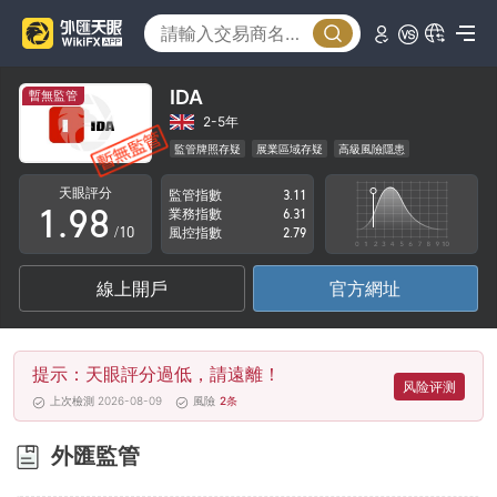
4
3
5
4
6
5
IDA
暫無監管
7
6
2-5年
監管牌照存疑
展業區域存疑
高級風險隱患
0
8
7
天眼評分
監管指數
3.11
1
.
9
8
業務指數
6.31
/10
風控指數
2.79
2
9
線上開戶
官方網址
3
4
提示：天眼評分過低，請遠離！
5
风险评测
上次檢測 2026-08-09
風險
2
条
6
外匯監管
7