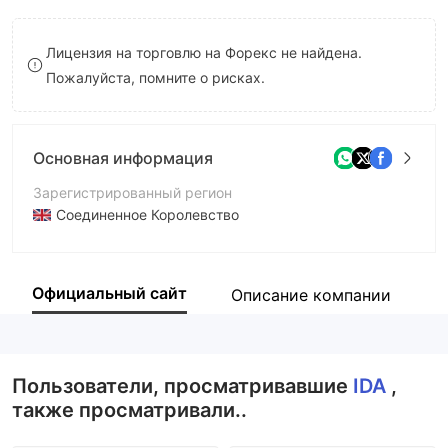
8
Лицензия на торговлю на Форекс не найдена.
9
Пожалуйста, помните о рисках.
Основная информация
Зарегистрированный регион
Соединенное Королевство
Период эксплуатации
2-5 лет
Официальный сайт
Описание компании
К
Компания
Ida Tech Group Limited
Пользователи, просматривавшие
IDA
,
также просматривали..