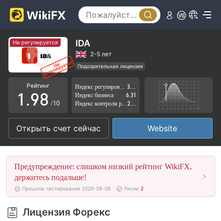
4
3
5
4
6
5
IDA
Не регулируется
7
6
2-5 лет
Подозрительная лицензия
0
8
7
Регион деятельности подозрителен
Рейтинг
Индекс регулирования
3.11
Высокие потенциальные риски
1
.
9
8
Индекс бизнеса
6.31
/10
Индекс контроля рисков
2.79
2
9
Открыть счет сейчас
Website
3
4
Предупреждение: слишком низкий рейтинг WikiFX,
5
держитесь подальше!
Прошлое тестирование 2026-08-09
Риски
2
6
Лицензия Форекс
7