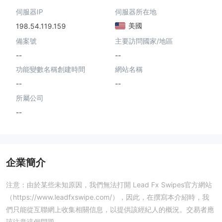
伺服器IP
伺服器所在地
美國
198.54.119.159
備案號
主要訪問國家/地區
--
--
功能變數名稱創建時間
網站名稱
--
--
所屬公司
--
企業簡介
注意：由於某些未知原因，我們無法打開 Lead Fx Swipes官方網站
（https://www.leadfxswipe.com/），因此，在撰寫本介紹時，我
們只能從互聯網上收集相關信息，以提供該經紀人的概況。交易者應
該注意這個問題。