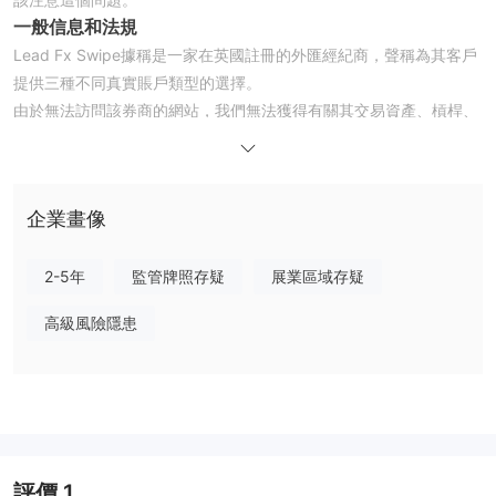
一般信息和法規
Lead Fx Swipe據稱是一家在英國註冊的外匯經紀商，聲稱為其客戶
提供三種不同真實賬戶類型的選擇。
由於無法訪問該券商的網站，我們無法獲得有關其交易資產、槓桿、
點差、交易平台等的更多詳細信息。
至於監管，已經核實 Lead Fx Swipe不受任何有效法規的約束。這
就是為什麼它在 wikifx 上的監管狀態被列為“無牌照”並獲得相對較低
企業畫像
的 1.13/10 分的原因。請注意風險。
市場工具
Lead Fx Swipe宣傳它是一家主要提供外匯交易的外匯經紀商。但
2-5年
監管牌照存疑
展業區域存疑
是，無法在互聯網上找到有關可交易資產的更具體信息。
高級風險隱患
賬戶類型
Lead Fx Swipe聲稱提供三種類型的交易賬戶，即初級、基本和高
級，最低初始存款要求分別為 500 美元、1,000 美元和 5,000 美
元。相比之下，持牌經紀商允許開設一個最低存款為 100 美元甚至
更少的初始賬戶。
存取款
評價
1