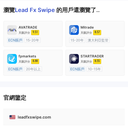
瀏覽
Lead Fx Swipe
的用戶還瀏覽了..
AVATRADE
Mitrade
9.51
8.57
天眼評分
天眼評分
ECN賬戶
15-20年
15-20年
澳大利亞監管
澳大利亞監管
全牌照 (MM)
全牌照 (MM)
自研
主標MT4
fpmarkets
STARTRADER
8.88
8.55
天眼評分
天眼評分
ECN賬戶
20年以上
ECN賬戶
10-15年
澳大利亞監管
全牌照 (MM)
澳大利亞監管
全牌照 (MM)
主標MT4
主標MT4
官網鑒定
leadfxswipe.com