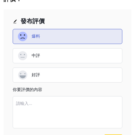
最低初始存款要求 Lead Fx Swipe據說高達500美元。但是，經紀
人對可接受的存款和取款方式隻字不提。
客戶支持
發布評價
Lead Fx Swipe可以通過電子郵件聯繫我們的客戶支持：
support@leadfxswipe.com。公司地址：8 salisbury square,
爆料
london ec4y 8bb, united kingdom。但是，該經紀人不會透露其他
更直接的聯繫信息，例如大多數經紀人提供的電話號碼。
風險提示
中評
在線交易涉及重大風險，您可能會損失所有投資資金。它並不適合所
有交易者或投資者。請確保您了解所涉及的風險，並註意本文中包含
好評
的信息僅供一般參考。
你要評價的內容
請輸入...