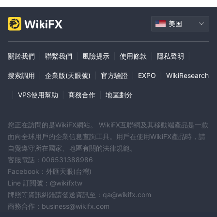
美国
關於我們
|
聯繫我們
|
風險提示
|
使用條款
|
隱私聲明
|
搜索調用
|
企業版(天眼號)
|
官方驗證
|
EXPO
|
WikiResearch
|
VPS使用幫助
|
商務合作
|
地區劃分
您正在訪問的是WikiFX網站。 WikiFX互聯網及其移動端產品是一款
面向全球用戶的企業信息查詢工具。用戶在使用WikiFX產品時，請
自覺遵守所在國家、地區有關的法律規範。
客服電話：006531388986
Facebook：外匯天眼(台灣)
Line 訂閱號：@wikifxtw
牌照等資訊糾錯請發送資訊至：qa@wikifx.com
商務合作：business@wikifx.com