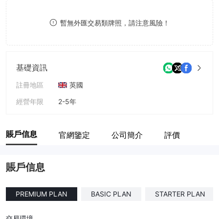
8
暫無外匯交易類牌照，請注意風險！
9
基礎資訊
註冊地區
英國
經營年限
2-5年
公司全稱
Lead Fx Swipe
賬戶信息
官網鑒定
公司簡介
評價
賬戶信息
PREMIUM PLAN
BASIC PLAN
STARTER PLAN
交易環境
--