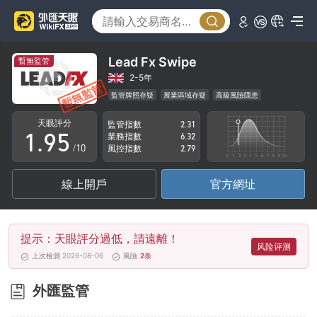
4
0
5
1
6
2
Lead Fx Swipe
暫無監管
7
3
2-5年
監管牌照存疑
展業區域存疑
高級風險隱患
0
8
4
天眼評分
監管指數
2.31
1
.
9
5
業務指數
6.32
/10
風控指數
2.79
2
6
線上開戶
官方網址
3
7
4
8
提示：天眼評分過低，請遠離！
5
9
风险评测
上次檢測 2026-08-06
風險
2
条
6
外匯監管
7