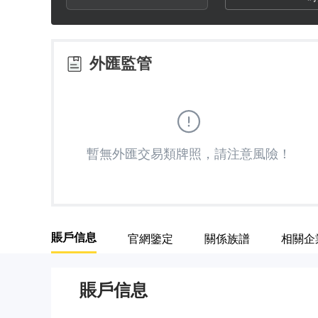
2
3
外匯監管
4
5
暫無外匯交易類牌照，請注意風險！
6
7
賬戶信息
官網鑒定
關係族譜
相關企
8
賬戶信息
9