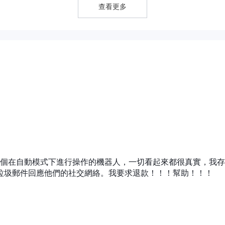
每日分析適用於所有前三個賬戶。
查看更多
 1 點。專家賬戶提供固定點差，VIP 賬戶點差未公開。
功能如下：
貨幣、電匯進行存款和取款。
括初學者電子書、視頻投資教程、策略指南、一對一培訓、每日和每週市場評論
個在自動模式下進行操作的機器人，一切看起來都很真實，我存
是垃圾郵件回應他們的社交網絡。我要求退款！！！幫助！！！
問或與交易相關的問題，您可以聯繫 Trade GF通過以下渠道：