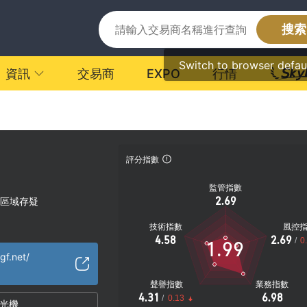
搜索
Switch to browser defau
資訊
交易商
EXPO
行情
評分指數
監管指數
2.69
區域存疑
技術指數
風控
4.58
2.69
/
0
1.99
gf.net/
聲譽指數
業務指數
4.31
6.98
/
0.13
光機