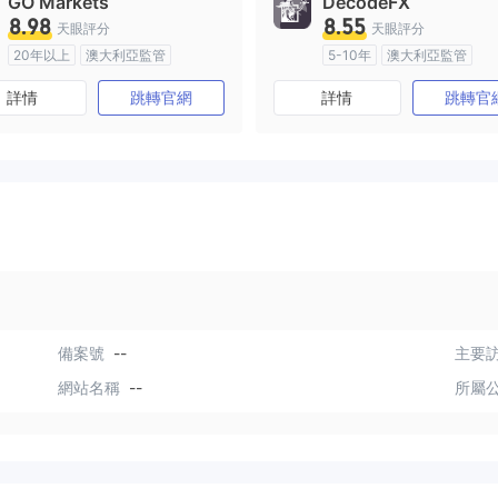
GO Markets
DecodeFX
8.98
8.55
天眼評分
天眼評分
20年以上
澳大利亞監管
5-10年
澳大利亞監管
全牌照 (MM)
cTrader
全牌照 (MM)
主標MT4
詳情
跳轉官網
詳情
跳轉官
備案號
--
主要訪
網站名稱
--
所屬