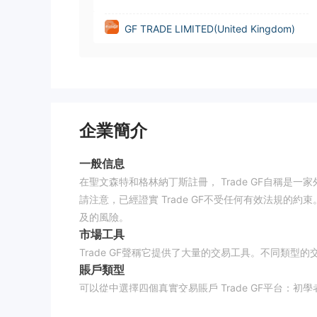
GF TRADE LIMITED(United Kingdom)
企業簡介
一般信息
在聖文森特和格林納丁斯註冊， Trade GF自稱
請注意，已經證實 Trade GF不受任何有效法規的約束
及的風險。
市場工具
Trade GF聲稱它提供了大量的交易工具。不同類
賬戶類型
可以從中選擇四個真實交易賬戶 Trade GF平台：
聽起來可以接受。但是，其他三個交易賬戶的最低初始入金要高