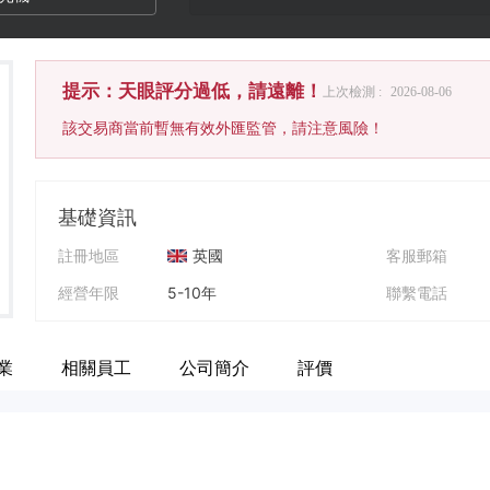
提示：天眼評分過低，請遠離！
上次檢測 :
2026-08-06
該交易商當前暫無有效外匯監管，請注意風險！
基礎資訊
註冊地區
英國
客服郵箱
經營年限
5-10年
聯繫電話
公司全稱
Trade GF
公司網址
業
相關員工
公司簡介
評價