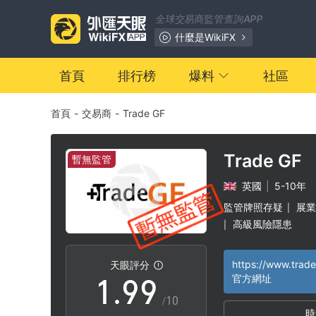
2
2
全球交易商監管查詢APP
3
3
什麼是WikiFX
4
4
首頁
排行榜
爆料
社區
首頁
-
交易商
-
Trade GF
5
5
6
6
Trade GF
暫無監管
英國
|
5-10年
7
7
監管牌照存疑
展業
|
高級風險隱患
|
0
8
8
https://www.trade
天眼評分
1
.
9
9
官方網址
/10
時