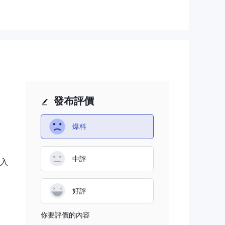
發布評價
爆料
、重
中評
入
好評
你要評價的內容