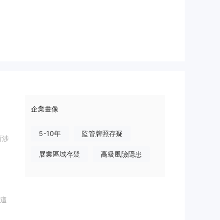
企業畫像
5-10年
監管牌照存疑
所涉
展業區域存疑
高級風險隱患
，這