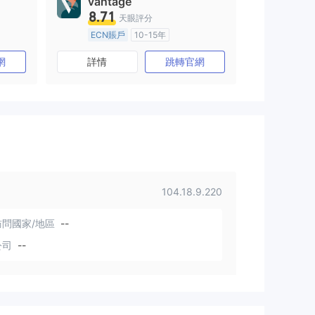
vantage
8.71
天眼評分
ECN賬戶
10-15年
澳大利亞監管
全牌照 (MM)
網
詳情
跳轉官網
主標MT4
104.18.9.220
問國家/地區
--
公司
--