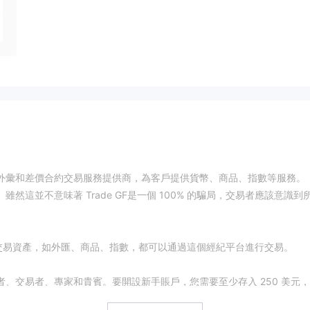
是一家外彙和差價合約交易服務提供商，為客戶提供貨幣、商品、指數等服務。
。雖然這並不意味著 Trade GF是一個 100% 的騙局，交易者應該意識到
型的交易資產，如外匯、商品、指數，都可以通過這個經紀平台進行交易。
初學者、交易者、專家和貴賓。要開設新手賬戶，您需要至少存入 250 美元
一些，分別為 1,000 美元、5,000 美元和 50,000 美元。