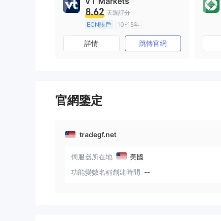
VT Markets
8.62
天眼評分
ECN賬戶
10-15年
澳大利亞監管
全牌照 (MM)
詳情
跳轉官網
主標MT4
官網鑒定
tradegf.net
伺服器所在地
美國
功能變數名稱創建時間
--