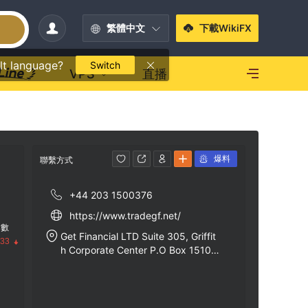
繁體中文
下載WikiFX
lt language?
Switch
VPS
直播
爆料
聯繫方式
+44 203 1500376
https://www.tradegf.net/
指數
Get Financial LTD Suite 305, Griffit
.33
h Corporate Center P.O Box 1510.
Beachmont, Kingstown, St. Vincent
and the Grenadines.