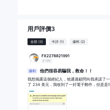
至於賬戶服務，客戶經理僅適用於初學者和專家賬戶，
點差和佣金
新手賬戶和交易者賬戶提供浮動點差，分別為 1.2 點和
交易平台
Trade GF似乎為客戶提供了一個專有的交易平台，其
用戶評價
3
l 提供多種資產、外匯、差價合約
l 教育中心
全部
(3)
中評
(1)
爆料
(2)
l 移動應用
l 7X 24 客戶支持
FX2278821991
存取款
6-10年
Trade GF允許其客戶通過維薩卡、萬事達卡、網絡
教育資源
他們很容易騙我，救命！！
爆料
提供了一系列教育資源 Trade GF平台，其中包
我想揭露這個經紀人，他通過顧問向我承諾了一
大研究與分析、最新的投資信號。
了 234 美元，我收到了一封電子郵件，但是
客戶支持
Trade GF說它提供 7 x 24 客戶支持。如有任何疑
聯繫表格
電話：+44 203 1500376