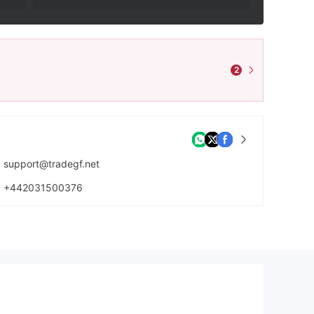
2
support@tradegf.net
+442031500376
https://www.tradegf.net/