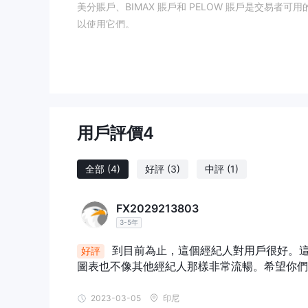
美分賬戶、BIMAX 賬戶和 PELOW 賬戶是交易者
以使用它們。
追加保證金：100%，止損：20%。
模擬賬戶
和 AXOFA的模擬賬戶，準交易者可以測試不同的交
驗。
點差和佣金
交易賬戶設定佣金和點差。 Cent 和 Bimax 賬戶的交
用戶評價
4
但每手開倉成本為 3.5 美元。
槓桿作用
全部
(4)
好評
(3)
中評
(1)
主要外彙的最大槓桿在歐洲和澳大利亞為 1:30，在美國和加
大高於許多監管機構認為合適的限制。
FX2029213803
由於槓桿可以放大收益和損失，它可能會給缺乏經驗的
3-5年
的比例（不超過 1:10）。
交易平台
到目前為止，這個經紀人對用戶很好。這
好評
被廣泛認為是業內最佳的 mt5 交易平台可通過 AXOFA，可
圖表也不像其他經紀人那樣非常流暢。希望你們
支付方式
客戶可以使用以下存款和取款選項，最低存款為 1 美元，包括 VI
2023-03-05
印尼