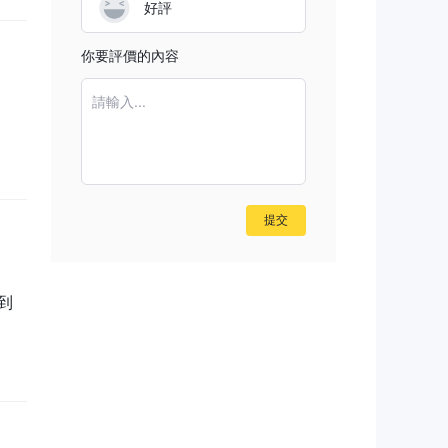
好評
你要評價的內容
請輸入...
提交
驗
到