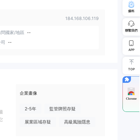
爆料
184.168.106.119
聯繫我們
問國家/地區
--
公司
--
APP
TOP
企業畫像
Chrome
2-5年
監管牌照存疑
最
它
展業區域存疑
高級風險隱患