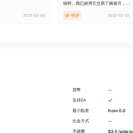
槓桿。我已經用它交易了兩個月，
到目前為止一切順利。我正在告訴
中評
2023-03-05
2023-02-22
更多的朋友試一試。
貨幣
--
支持EA
最小點差
from 0.0
出金方式
--
手續費
$3.5 /side lo