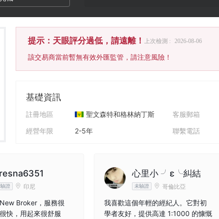
提示：天眼評分過低，請遠離！
上次檢測 :
2026-08-06
該交易商當前暫無有效外匯監管，請注意風險！
基礎資訊
註冊地區
聖文森特和格林納丁斯
客服郵箱
經營年限
2-5年
聯繫電話
公司全稱
AXOFA Markets LLC
公司網址
resna6351
心里小 ╯ε╰糾結
印尼
哥倫比亞
未驗證
未驗證
ew Broker，服務很
我喜歡這個年輕的經紀人。它對初
很快，用起來很舒服
學者友好，提供高達 1:1000 的慷慨