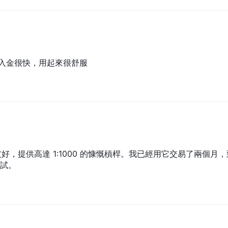
不清。
該經紀人：
，出入金很快，用起來很舒服
chmont, Kingstown, Saint Vincent and Grenadine。
 上關注該經紀人。
有投資者，因為它們對您的資本帶來高度風險。考慮到您的投資目標和經
，提供高達 1:1000 的慷慨槓桿。我已經用它交易了兩個月，
試。