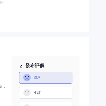
都可
易體
開始，
這大
發布評價
小
爆料
信，
中評