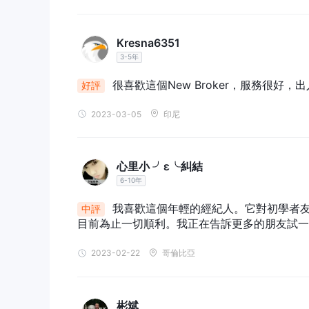
然而， AXOFA對處理提款所需的時間和相關費用含糊
客戶支持
Kresna6351
如果您對交易有任何疑問或問題，請使用以下方法聯繫
3-5年
在線聊天
電話：+44 730 8813 444
很喜歡這個New Broker，服務很好
好評
郵箱：支持@ AXOFA .com
公司地址：Suite 305, Griffith Corporate Centre, Bea
2023-03-05
印尼
或者您也可以在 Facebook、Twitter 和 Youtube
風險提示
交易外匯、加密貨幣和衍生品等槓桿產品可能不適合所
心里小 ╯ε╰糾結
水平，請確保您完全理解所涉及的風險。
6-10年
本文中提供的信息僅供參考。
我喜歡這個年輕的經紀人。它對初學者友好
中評
目前為止一切順利。我正在告訴更多的朋友試一
2023-02-22
哥倫比亞
彬斌