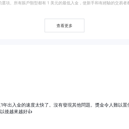
可用的選項。所有賬戶類型都有 1 美元的最低入金，使新手和有經驗的交易者
查看更多
易策略進行交易，而不會將自己的資金置於危險之中，從而獲得更輕鬆的交
易是免佣金的，平均點差從 1.6 點開始，而 Pelow 賬戶的交易從 0.0 點
拿大為 1:50，而 AXOFA使其客戶能夠使用高達 1:1000 的槓桿。
投資者帶來毀滅性的損失。如果您剛開始涉足交易領域，最好堅持使用較
1年出入金的速度太快了。沒有發現其他問題。獎金令人難以置
在windows、macos、ios、android上訪問。
以後越來越好👍
SA、MasterCard、Local Exchanger 等。