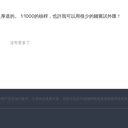
道的。 1:1000的槓桿，也許我可以用很少的錢嘗試外匯！
沒有更多了
開資料和用戶意見進行整理，力求內容真實可靠，但部分信息可能隨時間或來源更新而有所