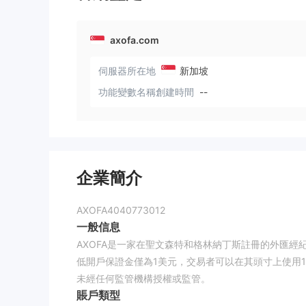
axofa.com
伺服器所在地
新加坡
功能變數名稱創建時間
--
企業簡介
AXOFA4040773012
一般信息
AXOFA是一家在聖文森特和格林納丁斯註冊的外匯經
低開戶保證金僅為1美元，交易者可以在其頭寸上使用1:
未經任何監管機構授權或監管。
賬戶類型