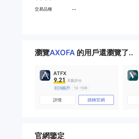
交易品種
--
瀏覽
AXOFA
的用戶還瀏覽了..
ATFX
9.21
天眼評分
ECN賬戶
10-15年
澳大利亞監管
全牌照 (MM)
詳情
跳轉官網
主標MT4
官網鑒定