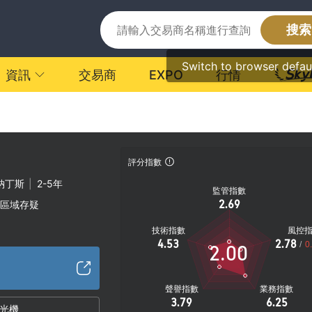
搜索
Switch to browser defau
資訊
交易商
EXPO
行情
評分指數
納丁斯
|
2-5年
監管指數
2.69
區域存疑
技術指數
風控
4.53
2.78
/
0
2.00
聲譽指數
業務指數
3.79
6.25
光機