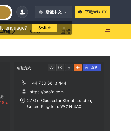
繁體中文
下載WikiFX
lt language?
Switch
VPS
直播
爆料
聯繫方式
+44 730 8813 444
https://axofa.com
指數
27 Old Gloucester Street, London,
.18
United Kingdom, WC1N 3AX.