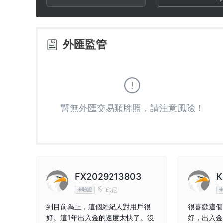
3
1
1
4
2
2
外匯監管
5
3
3
6
4
4
暫無外匯交易類牌照，請注意風險！
7
5
5
8
6
6
9
7
7
FX2029213803
K
印尼
未驗證
8
8
到目前為止，這個經紀人對用戶很
很喜歡這個N
好。這1年出入金的速度太快了。沒
好，出入金