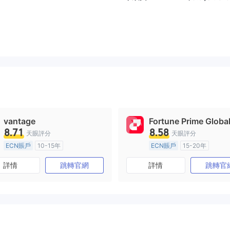
vantage
Fortune Prime Globa
8.71
8.58
天眼評分
天眼評分
ECN賬戶
10-15年
ECN賬戶
15-20年
澳大利亞監管
全牌照 (MM)
澳大利亞監管
全牌照 (MM
詳情
跳轉官網
詳情
跳轉官
主標MT4
主標MT4