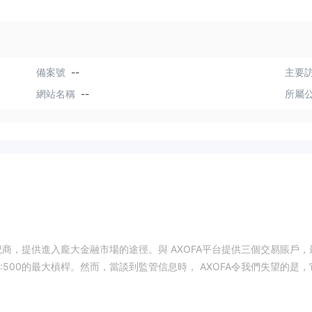
備案號
--
主要訪
網站名稱
--
所屬
紀商，提供進入龐大金融市場的途徑。與 AXOFA平台提供三個交易賬戶，
500的最大槓桿。然而，當談到監管信息時， AXOFA令我們失望的是，