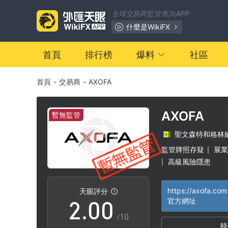
全球交易商監管查詢APP
什麼是WikiFX
首頁
排行榜
爆料
社區
首頁
-
交易商
-
AXOFA
AXOFA
暫無監管
聖文森特和格林
0
監管牌照存疑
展業
|
高級風險隱患
|
1
https://axofa.com
天眼評分
2
.
0
0
官方網址
/10
時