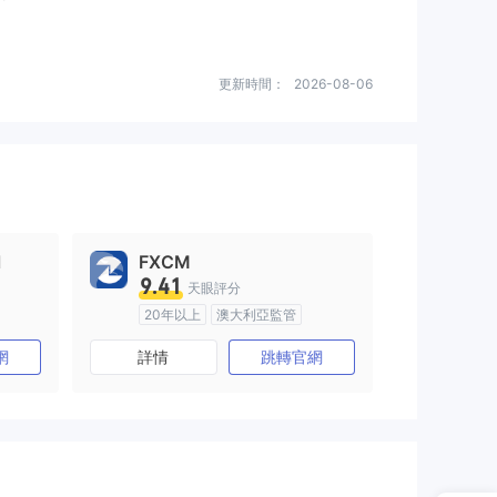
更新時間：
2026-08-06
l
FXCM
9.41
天眼評分
20年以上
澳大利亞監管
)
全牌照 (MM)
主標MT4
網
詳情
跳轉官網