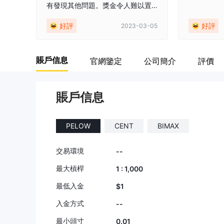
有發現其他問題。獎金令人難以置
9
9
信，圖表也不像其他經紀人那樣非
好評
好評
2023-03-05
常流暢。希望你們以後越來越好👍
賬戶信息
官網鑒定
公司簡介
評價
賬戶信息
PELOW
CENT
BIMAX
交易環境
--
最大槓桿
1 : 1,000
最低入金
$1
入金方式
--
最小頭寸
0.01