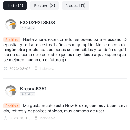
como la mejor en el negocio, está disponible a través de AXOFA
Todo
(4)
Positivo
(3)
Neutral
(1)
, al que se puede acceder en windows, macos, ios, android.
Métodos de pago
FX2029213803
Los clientes pueden usar las siguientes opciones de depósito y
3-5 años
retiro con un depósito mínimo de $1 que incluye VISA,
Hasta ahora, este corredor es bueno para el usuario. D
Positivo
MasterCard, Intercambio local y más.
epositar y retirar en estos 1 años es muy rápido. No se encontró
sin embargo, AXOFA es impreciso sobre el tiempo requerido
ningún otro problema. Los bonos son increíbles y también el gráf
ico no es como otro corredor que es muy fluido aquí. Espero que
para procesar los retiros y las tarifas asociadas.
se mejoren mucho en el futuro 👍
Atención al cliente
2023-03-05
Indonesia
Póngase en contacto con este corredor utilizando los siguientes
métodos si tiene alguna pregunta o problema con sus
operaciones:
Kresna6351
Charla en línea
3-5 años
Teléfono: +44 730 8813 444
Me gusta mucho este New Broker, con muy buen servi
Soporte de correo electrónico@ AXOFA .com
Positivo
cio, retiros y depósitos rápidos, muy cómodo de usar
Dirección de la empresa: Suite 305, Griffith Corporate Centre,
2023-03-05
Indonesia
Beachmont, Kingstown, San Vicente y Granadinas.
O también puede seguir a este corredor en Facebook, Twitter y