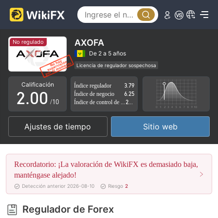
AXOFA
No regulado
0
De 2 a 5 años
Licencia de regulador sospechosa
1
Zona de negocio sospechoso
Riesgo potencial alto
Calificación
Índice regulador
3.79
2
.
0
0
Índice de negocio
6.25
/10
Índice de control de riesgo
2.79
3
1
1
Ajustes de tiempo
Sitio web
4
2
2
5
3
3
Recordatorio: ¡La valoración de WikiFX es demasiado baja,
6
4
4
manténgase alejado!
Detección anterior 2026-08-10
Riesgo
2
7
5
5
Regulador de Forex
8
6
6