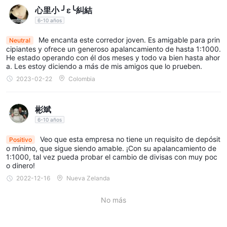
Youtube.
心里小 ╯ε╰糾結
Advertencia de riesgo
6-10 años
Operar con productos apalancados como divisas,
Me encanta este corredor joven. Es amigable para prin
Neutral
criptomonedas y derivados puede no ser adecuado para todos
cipiantes y ofrece un generoso apalancamiento de hasta 1:1000.
He estado operando con él dos meses y todo va bien hasta ahor
los inversores, ya que conllevan un alto grado de riesgo para su
a. Les estoy diciendo a más de mis amigos que lo prueben.
capital. Asegúrese de comprender completamente los riesgos
2023-02-22
Colombia
involucrados, teniendo en cuenta sus objetivos de inversión y su
nivel de experiencia.
彬斌
La información presentada en este artículo está destinada
6-10 años
únicamente a fines de referencia.
Veo que esta empresa no tiene un requisito de depósit
Positivo
o mínimo, que sigue siendo amable. ¡Con su apalancamiento de
1:1000, tal vez pueda probar el cambio de divisas con muy poc
o dinero!
2022-12-16
Nueva Zelanda
No más