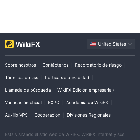
United States
Sobre nosotros
|
Contáctenos
|
Recordatorio de riesgo
|
Términos de uso
|
Política de privacidad
|
Llamada de búsqueda
|
WikiFX(Edición empresarial)
|
Verificación oficial
|
EXPO
|
Academia de WikiFX
|
Auxilio VPS
|
Cooperación
|
Divisiones Regionales
Está visitando el sitio web de WikiFX. WikiFX Internet y sus