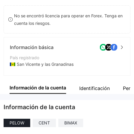
9
7
7
No se encontró licencia para operar en Forex. Tenga en
8
8
cuenta los riesgos.
9
9
Información básica
País registrado
San Vicente y las Granadinas
Período de Funcionamiento
De 2 a 5 años
Información de la cuenta
Identificación
Perf
Empresa
AXOFA Markets LLC
Información de la cuenta
PELOW
CENT
BIMAX