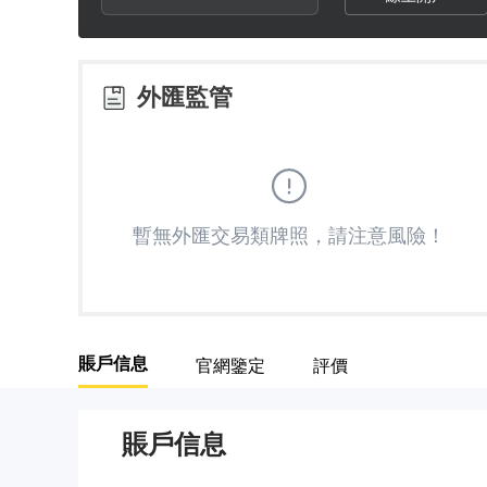
2
9
6
3
7
外匯監管
4
8
5
9
暫無外匯交易類牌照，請注意風險！
6
7
賬戶信息
官網鑒定
評價
8
賬戶信息
9