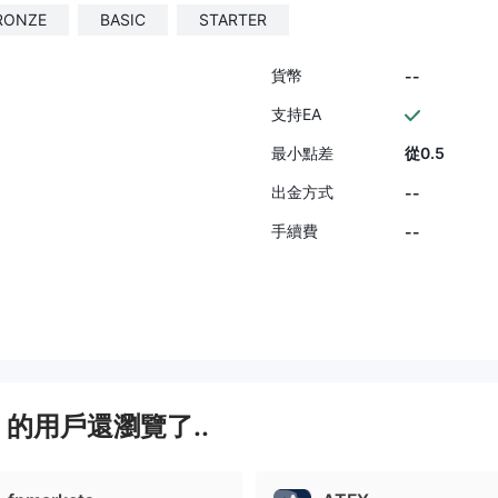
RONZE
BASIC
STARTER
貨幣
--
支持EA
最小點差
從0.5
出金方式
--
手續費
--
L
的用戶還瀏覽了..