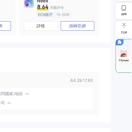
Neex
8.64
天眼評分
APP
ECN賬戶
15-20年
)
澳大利亞監管
全牌照 (MM)
網
詳情
跳轉官網
主標MT4
TOP
Chrome
64.29.17.65
問國家/地區
--
公司
--