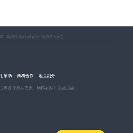
差異，建議投資者理性參考並核實官方信息。
|
|
使用幫助
商務合作
地區劃分
時，請自覺遵守所在國家、地區有關的法律規範。