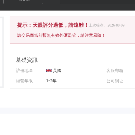
提示：天眼評分過低，請遠離！
上次檢測 :
2026-08-09
該交易商當前暫無有效外匯監管，請注意風險！
基礎資訊
註冊地區
英國
客服郵箱
經營年限
1-2年
公司網址
公司全稱
AurumCryptaCapital