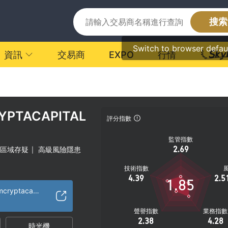
搜索
Switch to browser defau
資訊
交易商
EXPO
行情
YPTACAPITAL
評分指數
監管指數
2.69
區域存疑
高級風險隱患
|
技術指數
4.39
2.5
1.85
https://www.aurumcryptacapital.com/
聲譽指數
業務指數
2.38
4.28
時光機