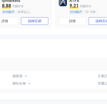
fpmarkets
ATFX
8.88
9.21
天眼評分
天眼評分
ECN賬戶
20年以上
ECN賬戶
10-15年
澳大利亞監管
全牌照 (MM)
澳大利亞監管
全牌照 (MM
詳情
跳轉官網
詳情
跳轉官
主標MT4
主標MT4
備案號
--
主要訪
網站名稱
--
所屬