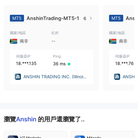
AnshinTrading-MT5-1
Ansh
MT5
MT5
6
國家/地區
杠杆
國家/地區
南非
--
南非
伺服器IP
Ping
伺服器IP
18.***.135
18.***.76
36 ms
ANSHIN TRADING INC. (Illinois
ANSHIN 
(United States))
(United
瀏覽
Anshin
的用戶還瀏覽了..
VT Markets
Mitrade