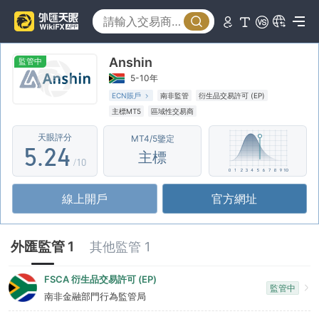
0
1
0
Anshin
2
1
監管中
5-10年
3
0
2
ECN賬戶
南非監管
衍生品交易許可 (EP)
主標MT5
區域性交易商
4
1
3
天眼評分
MT4/5鑒定
5
.
2
4
主標
/10
6
3
5
線上開戶
官方網址
7
4
6
8
5
7
外匯監管 1
其他監管 1
9
6
8
FSCA 衍生品交易許可 (EP)
監管中
7
9
南非金融部門行為監管局