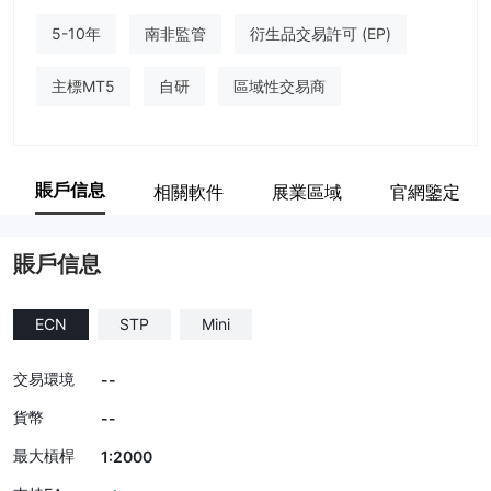
5-10年
南非監管
衍生品交易許可 (EP)
主標MT5
自研
區域性交易商
賬戶信息
相關軟件
展業區域
官網鑒定
賬戶信息
ECN
STP
Mini
交易環境
--
貨幣
--
最大槓桿
1:2000