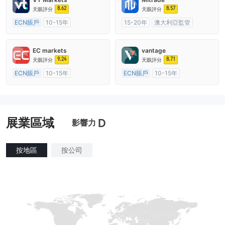
8.62
8.57
天眼評分
天眼評分
ECN賬戶
10-15年
15-20年
澳大利亞監管
澳大利亞監管
全牌照 (MM)
全牌照 (MM)
自研
主標MT4
EC markets
vantage
9.24
8.71
天眼評分
天眼評分
ECN賬戶
10-15年
ECN賬戶
10-15年
澳大利亞監管
全牌照 (MM)
澳大利亞監管
全牌照 (MM)
主標MT4
主標MT4
展業區域
D
影響力
按地區
按公司