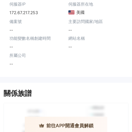
伺服器IP
伺服器所在地
美國
172.67.217.253
備案號
主要訪問國家/地區
--
--
功能變數名稱創建時間
網站名稱
--
--
所屬公司
--
關係族譜
前往APP開通會員解鎖