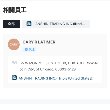
相關員工
全部
ANSHIN TRADING INC.(Illinois
(United States))
CARY R LATIMER
代理
地址
55 W MONROE ST STE 1100, CHICAGO, Cook-N
ot in City, of Chicago, 60603-5128
ANSHIN TRADING INC.(Illinois (United States))