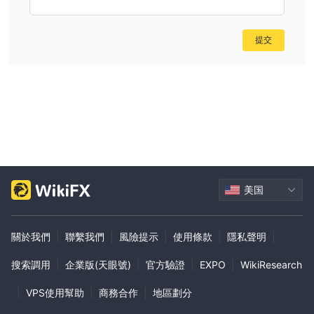
提交
美国
關於我們
|
聯繫我們
|
風險提示
|
使用條款
|
隱私聲明
|
搜索調用
|
企業版(天眼號)
|
官方驗證
|
EXPO
|
WikiResearch
|
VPS使用幫助
|
商務合作
|
地區劃分