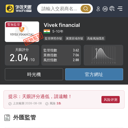
0
1
Vivek financial
暫無監管
0
2
5-10年
監管牌照存疑
展業區域存疑
高級風險隱患
1
3
天眼評分
監管指數
3.62
2
.
0
4
業務指數
7.06
/10
風控指數
2.88
3
1
5
時光機
官方網址
4
2
6
5
3
7
提示：天眼評分過低，請遠離！
6
4
8
风险评测
上次檢測 2026-08-08
風險
2
条
7
5
9
外匯監管
8
6