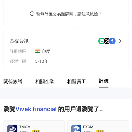
9
7
暫無外匯交易類牌照，請注意風險！
8
9
基礎資訊
註冊地區
印度
經營年限
5-10年
公司全稱
Vivek Financial Focus Ltd.
評價
關係族譜
相關企業
相關員工
瀏覽
Vivek financial
的用戶還瀏覽了..
TMGM
FXCM
8.61
9.41