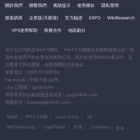
關於我們
|
聯繫我們
|
風險提示
|
使用條款
|
隱私聲明
|
搜索調用
|
企業版(天眼號)
|
官方驗證
|
EXPO
|
WikiResearch
|
VPS使用幫助
|
商務合作
|
地區劃分
您正在訪問的是WikiFX網站。 WikiFX互聯網及其移動端產品是一款
面向全球用戶的企業信息查詢工具。用戶在使用WikiFX產品時，請
自覺遵守所在國家、地區有關的法律規範。
客服電話：006531388986
Facebook：外匯天眼(台灣)
Line 訂閱號：@wikifxtw
牌照等資訊糾錯請發送資訊至：qa@wikifx.com
商務合作：business@wikifx.com
SGFX
PIPS STAR
Land Prime
XS
BePrimeGroup
CapTrader
邦德
Centinary
更多
DEFX Markets
TGM
Algonovafx
Sallix Capital